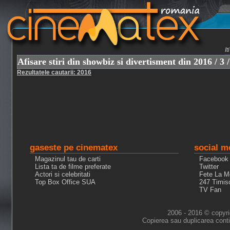
I
Afisare stiri din showbiz si divertisment din 2016 / 3 /
Rezultatele cautarii: 2016
gaseste pe cinematex
social m
Magazinul tau de carti
Facebook
Lista ta de filme preferate
Twitter
Actori si celebritati
Fete La M
Top Box Office SUA
247 Timis
TV Fan
2006 - 2016 © copyri
Copierea sau duplicarea conti