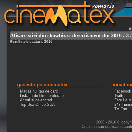
I
Afisare stiri din showbiz si divertisment din 2016 / 3 /
Rezultatele cautarii: 2016
gaseste pe cinematex
social m
Magazinul tau de carti
Facebook
Lista ta de filme preferate
Twitter
Actori si celebritati
Fete La M
Top Box Office SUA
247 Timis
TV Fan
2006 - 2016 © copyri
Copierea sau duplicarea conti