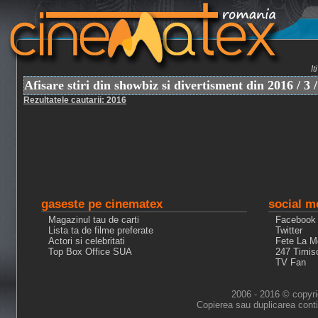
I
Afisare stiri din showbiz si divertisment din 2016 / 3 /
Rezultatele cautarii: 2016
gaseste pe cinematex
social m
Magazinul tau de carti
Facebook
Lista ta de filme preferate
Twitter
Actori si celebritati
Fete La M
Top Box Office SUA
247 Timis
TV Fan
2006 - 2016 © copyri
Copierea sau duplicarea conti