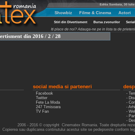
Editia Sambata, 30 Iuli
Showbiz
Filme & Cinema
Actori
Stiri din Divertisment
Bursa zvonurilor
Seria
Iti place de noi? Adauga-ne pe in lista ta de priete
vertisment din 2016 / 2 / 28
social media si parteneri
desp
Facebook
- Ter
Twitter
- Dis
Fete La Moda
- Con
247 Timisoara
- Arh
TV Fan
- We
- Pa
- De
2006 - 2016 © copyright Cinematex Romania. Toate drepturile reze
Copierea sau duplicarea continutului acestui site se pedepseste conform legi