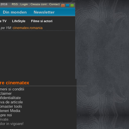
e 2016
RSS
|
Login
|
Creaza cont
|
Contact
Din monden
Newsletter
le TV
LifeStyle
Filme si actori
ni pe YM:
cinematex.romania
re cinematex
meni si conditii
claimer
fidentialitate
iva de articole
bmaster tools
rteneri Media
spre noi
rvate.
lor in vigoare!