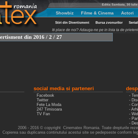
Editia Sambata, 30 Iuli
Showbiz
Filme & Cinema
Actori
Stiri din Divertisment
Bursa zvonurilor
Seria
Iti place de noi? Adauga-ne pe in lista ta de priete
vertisment din 2016 / 2 / 27
social media si parteneri
desp
Facebook
- Ter
Twitter
- Dis
Fete La Moda
- Con
247 Timisoara
- Arh
TV Fan
- We
- Pa
- De
2006 - 2016 © copyright Cinematex Romania. Toate drepturile reze
Copierea sau duplicarea continutului acestui site se pedepseste conform legi