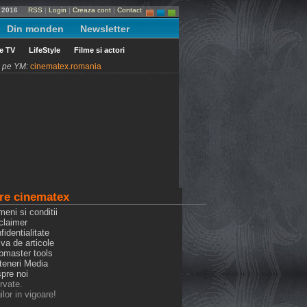
e 2016
RSS
|
Login
|
Creaza cont
|
Contact
Din monden
Newsletter
le TV
LifeStyle
Filme si actori
ni pe YM:
cinematex.romania
re cinematex
meni si conditii
claimer
fidentialitate
iva de articole
bmaster tools
rteneri Media
spre noi
rvate.
lor in vigoare!