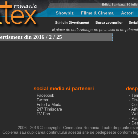
Editia Sambata, 30 Iuli
Showbiz
Filme & Cinema
Actori
Stiri din Divertisment
Bursa zvonurilor
Seria
Iti place de noi? Adauga-ne pe in lista ta de priete
vertisment din 2016 / 2 / 25
social media si parteneri
desp
Facebook
- Ter
Twitter
- Dis
Fete La Moda
- Con
247 Timisoara
- Arh
TV Fan
- We
- Pa
- De
2006 - 2016 © copyright Cinematex Romania. Toate drepturile reze
Copierea sau duplicarea continutului acestui site se pedepseste conform legi