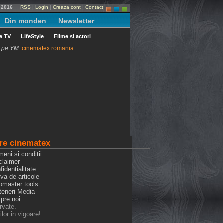
e 2016
RSS
|
Login
|
Creaza cont
|
Contact
Din monden
Newsletter
le TV
LifeStyle
Filme si actori
ni pe YM:
cinematex.romania
re cinematex
meni si conditii
claimer
fidentialitate
iva de articole
bmaster tools
rteneri Media
spre noi
rvate.
lor in vigoare!