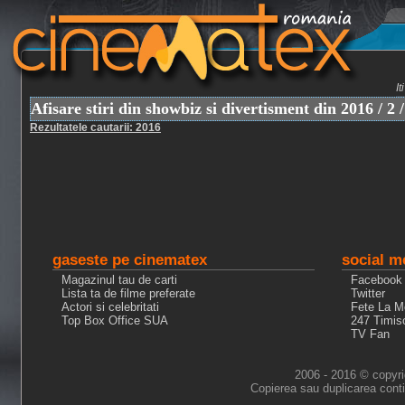
I
Afisare stiri din showbiz si divertisment din 2016 / 2 /
Rezultatele cautarii: 2016
gaseste pe cinematex
social m
Magazinul tau de carti
Facebook
Lista ta de filme preferate
Twitter
Actori si celebritati
Fete La M
Top Box Office SUA
247 Timis
TV Fan
2006 - 2016 © copyri
Copierea sau duplicarea conti