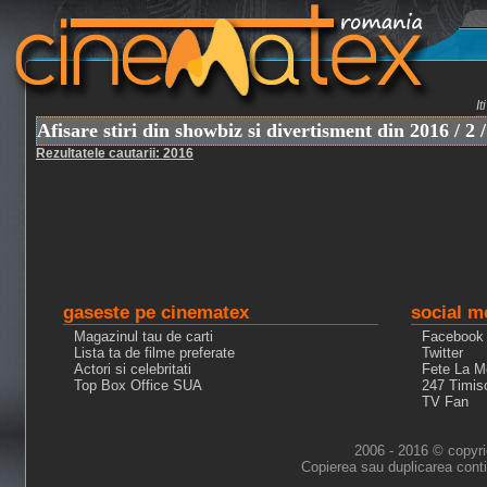
I
Afisare stiri din showbiz si divertisment din 2016 / 2 /
Rezultatele cautarii: 2016
gaseste pe cinematex
social m
Magazinul tau de carti
Facebook
Lista ta de filme preferate
Twitter
Actori si celebritati
Fete La M
Top Box Office SUA
247 Timis
TV Fan
2006 - 2016 © copyri
Copierea sau duplicarea conti