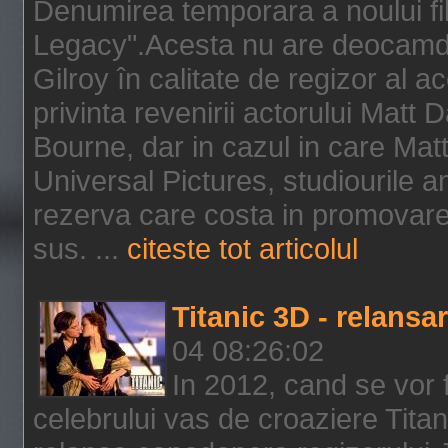
Denumirea temporara a noului f
Legacy".Acesta nu are deocamdat
Gilroy în calitate de regizor al a
privinta revenirii actorului Matt
Bourne, dar in cazul in care Mat
Universal Pictures, studiourile 
rezerva care costa in promovarea
sus. ...
citeste tot articolul
Titanic 3D - relansar
04 08:26:02
In 2012, cand se vor 
celebrului vas de croaziere Tita