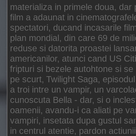
materializa in primele doua, dar p
film a adaunat in cinematografel
spectatori, ducand incasarile fi
plan mondial, din care 69 de mili
reduse si datorita proastei lansar
americanilor, atunci cand US Cit
fripturi si bezele autohtone si se
pe scurt, Twilight Saga, episod
a troi intre un vampir, un varcola
cunoscuta Bella - dar, si o incles
oamenii, avandu-i ca aliati pe va
vampiri, insetata dupa gustul san
in centrul atentie, pardon actiunii,