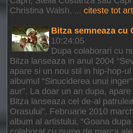
Capri, Stella Costanza sau Capri
Christina Walsh. ...
citeste tot art
Bitza semneaza cu 
10:24:05
Dupa colaborari cu n
Bitza lanseaza in anul 2004 “Sev
apare si un nou stil in hip-hop-u
albumul “Sinuciderea unui inger”,
aur”. La doar un an dupa, apare 
Bitza lanseaza cel de-al patrulea
Orasului”. Februarie 2010 marche
album al artistului, “Goana dupa f
colaborat cu nume de marca ale 