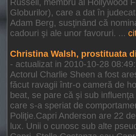
Russell, membru al Hollywood F
Globurilor), care a dat în judeca
Adam Berg, susţinând că nominal
cadouri şi ale unor favoruri. ...
ci
Christina Walsh, prostituata 
- actualizat in 2010-10-28 08:49
Actorul Charlie Sheen a fost ares
făcut ravagii într-o cameră de h
beat, se pare că şi sub influenţa 
care s-a speriat de comportamentu
Poliţie.Capri Anderson are 22 de 
lux. Unii o cunosc sub alte pseu