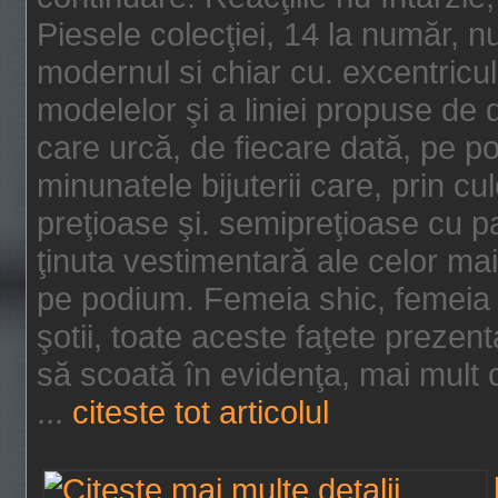
Piesele colecţiei, 14 la număr, n
modernul si chiar cu. excentricul.
modelelor şi a liniei propuse de
care urcă, de fiecare dată, pe p
minunatele bijuterii care, prin cu
preţioase şi. semipreţioase cu p
ţinuta vestimentară ale celor ma
pe podium. Femeia shic, femeia
şotii, toate aceste faţete prezent
să scoată în evidenţa, mai mult ca
...
citeste tot articolul