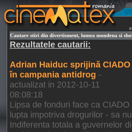
I
Cautare stiri din divertisment, lumea mondena si sh
Rezultatele cautarii:
Adrian Haiduc sprijină CIADO
în campania antidrog
-
actualizat in 2012-10-11
08:08:18
Lipsa de fonduri face ca CIADO 
lupta impotriva drogurilor - sa nu
Indiferenta totala a guvernelor d