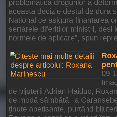
problematica drogurilor a determ
aceasta decizie destul de dura s
National ce asigura finantarea on
sertarele diferitilor ministri, des
normele de aplicare", spun repre
Rox
pent
09-1
Imag
de bijuterii Adrian Haiduc, Roxa
de modă sâmbătă, la Caransebeş
ţinute apetisante, purtând bijuter