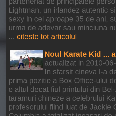
parteneriat de principalele person
Lightman, un irlandez autentic si 
sexy in cei aproape 35 de ani, s
urma de adevar sau minciuna nu l
...
citeste tot articolul
Noul Karate Kid ... 
actualizat in 2010-06
In sfarsit cineva l-a
prima pozitie a Box Office-ului de
e altul decat fiul printului din Be
taramuri chineze a celebrului Kar
profesorului fiind luat de Jackie
Columbia a totalizat incasari de