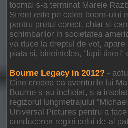
tocmai s-a terminat Marele Razbo
Street este pe calea boom-ului e
pentru pretul corect, chiar si c
schimbarilor in societatea ame
va duce la dreptul de vot, apare
piata si, bineinteles, "lupii tiner
Bourne Legacy in 2012?
- actu
Cine credea ca aventurile lui Ma
Bourne s-au incheiat, s-a inselat
regizorul lungmetrajului "Michael
Universal Pictures pentru a face 
conducerea regiei celui de-al pat