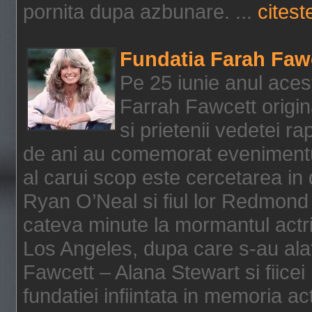
pornita dupa azbunare. ...
citeste
Fundatia Farah Faw
Pe 25 iunie anul acest
Farrah Fawcett origin
si prietenii vedetei r
de ani au comemorat evenimentul
al carui scop este cercetarea in
Ryan O’Neal si fiul lor Redmond
cateva minute la mormantul actri
Los Angeles, dupa care s-au alat
Fawcett – Alana Stewart si fiicei
fundatiei infiintata in memoria act