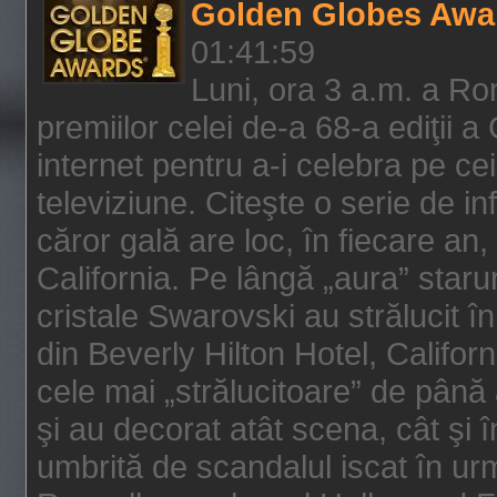
Golden Globes Awa
01:41:59
Luni, ora 3 a.m. a Ro
premiilor celei de-a 68-a ediţii a
internet pentru a-i celebra pe ce
televiziune. Citeşte o serie de i
căror gală are loc, în fiecare an,
California. Pe lângă „aura” star
cristale Swarovski au strălucit î
din Beverly Hilton Hotel, Califor
cele mai „strălucitoare” de până
şi au decorat atât scena, cât şi î
umbrită de scandalul iscat în urm