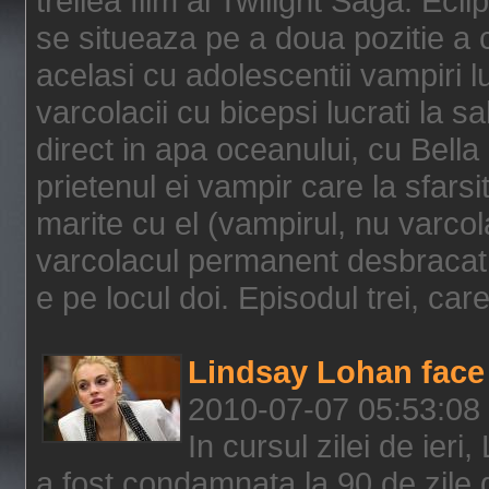
treilea film al Twilight Saga: Ec
se situeaza pe a doua pozitie a c
acelasi cu adolescentii vampiri lu
varcolacii cu bicepsi lucrati la s
direct in apa oceanului, cu Bell
prietenul ei vampir care la sfars
marite cu el (vampirul, nu varcol
varcolacul permanent desbracat 
e pe locul doi. Episodul trei, care
Lindsay Lohan face 
2010-07-07 05:53:08
In cursul zilei de ier
a fost condamnata la 90 de zile 