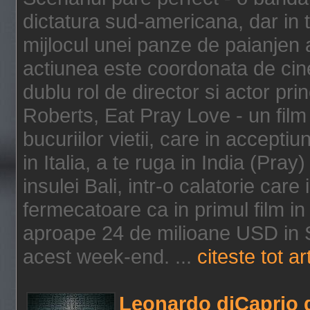
dictatura sud-americana, dar in t
mijlocul unei panze de paianjen a
actiunea este coordonata de cine
dublu rol de director si actor pri
Roberts, Eat Pray Love - un film
bucuriilor vietii, care in accepti
in Italia, a te ruga in India (Pra
insulei Bali, intr-o calatorie care 
fermecatoare ca in primul film in 
aproape 24 de milioane USD in S
acest week-end. ...
citeste tot ar
Leonardo diCaprio d