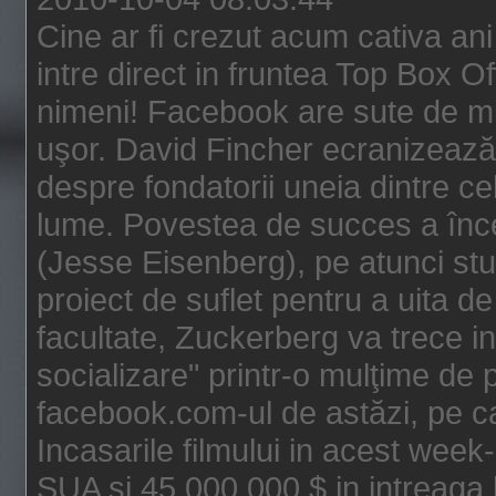
Cine ar fi crezut acum cativa an
intre direct in fruntea Top Box O
nimeni! Facebook are sute de mili
uşor. David Fincher ecranizează
despre fondatorii uneia dintre ce
lume. Povestea de succes a înc
(Jesse Eisenberg), pe atunci st
proiect de suflet pentru a uita de
facultate, Zuckerberg va trece i
socializare" printr-o mulţime de p
facebook.com-ul de astăzi, pe c
Incasarile filmului in acest wee
SUA si 45.000.000 $ in intreaga 