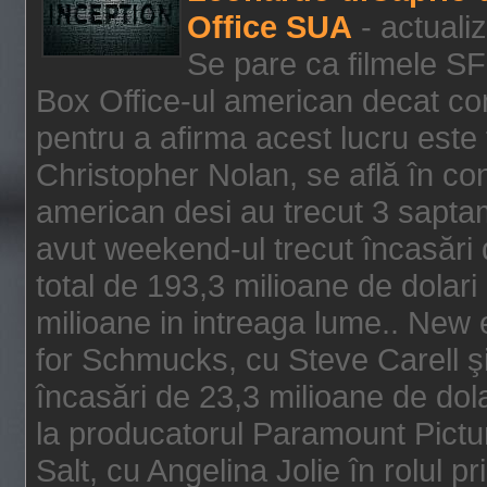
Office SUA
- actuali
Se pare ca filmele SF
Box Office-ul american decat com
pentru a afirma acest lucru este f
Christopher Nolan, se află în con
american desi au trecut 3 saptam
avut weekend-ul trecut încasări d
total de 193,3 milioane de dolari
milioane in intreaga lume.. New 
for Schmucks, cu Steve Carell şi 
încasări de 23,3 milioane de dola
la producatorul Paramount Pictur
Salt, cu Angelina Jolie în rolul 