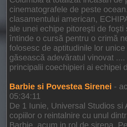
cinematografele de peste ocean.
clasamentului american, ECHIPA
ale unei echipe pitoreşti de foşti
întinde o cursă pentru o crimă n
folosesc de aptitudinile lor unic
găsească adevăratul vinovat .... 
principalii coechipieri ai echipei 
Barbie si Povestea Sirenei
- ac
05:34:11
De 1 Iunie, Universal Studios si
copiilor o reintalnire cu unul din
Barbie, acum in rol de sirena. Pei