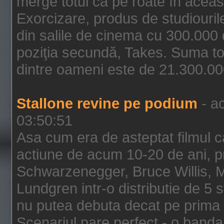
merge totul ca pe roate în aceas
Exorcizare, produs de studiouril
din salile de cinema cu 300.000 d
poziţia secundă, Takes. Suma to
dintre oameni este de 21.300.000
Stallone revine pe podium
- ac
03:50:51
Asa cum era de asteptat filmul ca
actiune de acum 10-20 de ani, p
Schwarzenegger, Bruce Willis, 
Lundgren intr-o distributie de 5 
nu putea debuta decat pe prima 
Scenariul pare perfect - o banda