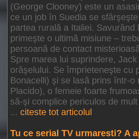
(George Clooney) este un asasin
ce un job în Suedia se sfârşeşte
partea rurală a Italiei. Savurând
primeşte o ultimă misiune – tre
persoană de contact misterioasă
Spre marea lui suprindere, Jack 
orăşelului. Se împrieteneşte cu p
Bonacelli) şi se lasă prins într-o
Placido), o femeie foarte frumoas
să-şi complice periculos de mult 
...
citeste tot articolul
Tu ce serial TV urmaresti? A 