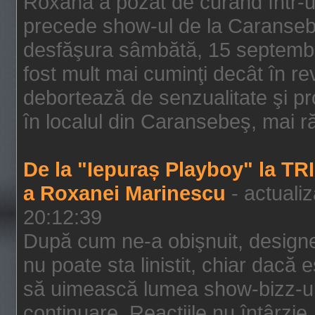
Roxana a pozat de curând într-u
precede show-ul de la Caransebe
desfăşura sâmbătă, 15 septembrie
fost mult mai cuminţi decât în r
debortează de senzualitate şi pr
în localul din Caransebeş, mai rău
De la "Iepuraș Playboy" la TR
a Roxanei Marinescu
- actuali
20:12:39
După cum ne-a obişnuit, designe
nu poate sta linistit, chiar dacă 
să uimească lumea show-bizz-ului
continuare. Reacţiile nu întârzie