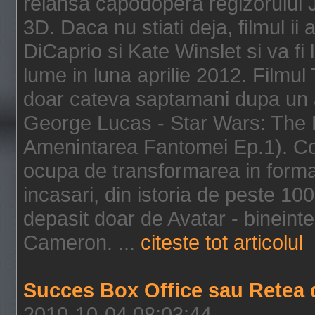
relansa capodopera regizorului J
3D. Daca nu stiati deja, filmul ii
DiCaprio si Kate Winslet si va fi
lume in luna aprilie 2012. Filmul
doar cateva saptamani dupa un al
George Lucas - Star Wars: The 
Amenintarea Fantomei Ep.1). Co
ocupa de transformarea in format 
incasari, din istoria de peste 10
depasit doar de Avatar - bineintel
Cameron. ...
citeste tot articolul
Succes Box Office sau Retea 
2010-10-04 08:03:44