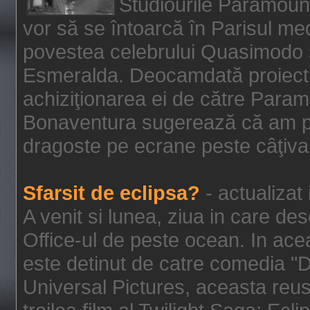
Studiourile Paramoun
vor să se întoarcă în Parisul me
povestea celebrului Quasimodo şi
Esmeralda. Deocamdată proiectu
achiziţionarea ei de către Param
Bonaventura sugerează că am p
dragoste pe ecrane peste câţiva 
Sfarsit de eclipsa?
- actualizat
A venit si lunea, ziua in care des
Office-ul de peste ocean. In ac
este detinut de catre comedia "
Universal Pictures, aceasta reus