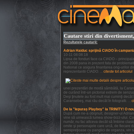
Cautare stiri din divertismen
Rezultatele cautarii:
Adrian Haiduc sprijină CIADO în campani
10-11 08:08:18
Lipsa de fonduri face ca CIADO – principala 
din 2008 pana in prezent fata de problemati
National ce asigura finantarea ong-urilor din
reprezentantii CIADO. ...
citeste tot articolul
unei prezentări de modă sâmbătă, la Caranse
de curând într-un pictorial extrem de senzu
Deşi ţinutele au fost mult mai cuminţi decât
Caransebeş, mai rău decât în fotografii. ...
c
De la "Iepuraș Playboy" la TRINITY! O no
După cum ne-a obişnuit, designer-ul Adrian H
vine să uimească lumea show-bizz-ului. Colec
număr, nu fac altceva decât să îmbine clasic
omite şi personajele care urcă, de fiecare da
semipreţioase cu panglici de organza, vin s