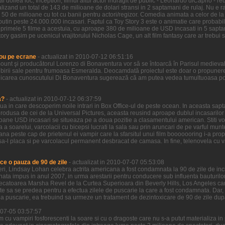
l doilea loc, Inception, filmul altui actor indragit de public - Leonardo diCaprio - re
zand un total de 143 de milioane de dolari stransi in 2 saptamani de rulaj. Nu e ra
 50 de milioane cu tot cu banii pentru actori/regizor. Comedia animata a celor de la
putin peste 24.000.000 incasari. Faptul ca Toy Story 3 este o animatie care probabi
n primele 5 filme a acestuia, cu aproape 380 de milioane de USD incasati in 5 sapta
ory gasim pe ucenicul vrajitorului Nicholas Cage, un alt film fantasy care ar trebui sa
ou pe ecrane
- actualizat in 2010-07-12 06:51:16
ount şi producătorul Lorenzo di Bonaventura vor să se întoarcă în Parisul medieva
birii sale pentru frumoasa Esmeralda. Deocamdată proiectul este doar o propunere 
icarea cunoscutului Di Bonaventura sugerează că am putea vedea tumultuoasa pove
a?
- actualizat in 2010-07-12 06:37:59
ziua in care descoperim noile intrari in Box Office-ul de peste ocean. In aceasta sa
odusa de cei de la Universal Pictures, aceasta reusind aproape dublul incasarilor ce
ioane USD incasari se situeaza pe a doua pozitie a clasamentului american. Stiti voi
a a soarelui, varcolacii cu bicepsi lucrati la sala sau prin aruncari de pe varful munt
ana peste cap de prietenul ei vampir care la sfarsitul unui film booooooring i-a prop
a-l placa si pe varcolacul permanent desbracat de camasa. In fine, telenovela cu vamp
ce o pauza de 90 de zile
- actualizat in 2010-07-07 05:53:08
 ieri, Lindsay Lohan celebra actrita americana a fost condamnata la 90 de zile de in
nata impus in anul 2007, in urma arestarii pentru conducere sub influenta bauturilor
decatoarea Marsha Revel de la Curtea Superioara din Beverly Hills, Los Angeles care
ate sa se predea pentru a efectua zilele de puscarie la care a fost condamnata. Dar,
a puscarie, ea trebuind sa urmeze un tratament de dezintoxicare de 90 de zile dup
0-07-05 03:57:57
lm cu vampiri fosforescenti la soare si cu o dragoste care nu s-a putut materializa i