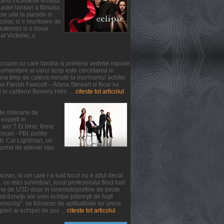
and incasarile filmului
tei lansari a filmului,
se uita la parade si
colac si o muritoare de
puternici si o noua
at Victoriei, o
ocazie cu care familia si prietenii vedetei rapuse
umanitare al carui scop este cercetarea in
na timp de cateva minute la mormantul actritei
 Farrah Fawcett – Alana Stewart si fiicei lui
n cartierul Beverly Hills. ...
citeste tot articolul
 de milioane de
experti in
aici ? Ei bine, firma
can - FBI, politie
 dr. Cal Lightman, un
 o urma de adevar sau
ean, si cel care i-a luat locul nu e altul decat
. cu mici schimbari, locul profesorului fiind luat
oane de USD doar in cinematografele de peste
răzneţe ale unei echipe pitoreşti de foşti
oscrişi", se folosesc de aptitudinile lor unice
pieri ai echipei de soc ...
citeste tot articolul