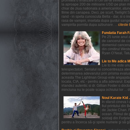
promitea o finalizare in cel de-al treilea f
la aproape 200 de milioane USD pe plan mondi
chiar de ziua nationala a americanilor, atunc
filme din canapea. Deci, pe scurt, Twilight
rand - in speta cunoscuta Bella - dar, si o in
rasa de vampiri, insetata dupa gustul sangelui
vampirita pornita dupa azbunare. ...
citeste 
Fundatia Farah F
Pe 25 iunie anul a
de cancerul de co
domeniul cancerul
din cimitirul West
Ryan O’Neal, Tatum 
Lie to Me adica 
Lie to me este un
telespectatori. Serialul isi concentreaza at
determinarea adevarului prin prisma evaluarii
aceasta The Lightman Group este angajata pe 
locala, CIA, etc - pentru a afla adevarul. Exp
irlandez autentic si dr. Gillian Foster o do
minciuna nu le poate scapa ochiului lor ... de
Noul Karate Kid .
In sfarsit cineva 
fiul printului din 
de Jackie Chan. F
ocean. Filmul de 
soldaţi din Forţel
pentru a încerca să-şi spele numele şi să găs