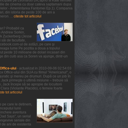
 principale pe Leonardo DiCaprio si Kate Winslet
 salile de cinema cu doar cateva saptamani dupa
telelor - Amenintarea Fantomei Ep.1). Compania
ri, din istoria de peste 100 de ani a
meron. ...
citeste tot articolul
ean? Probabil ca
de Andrew Sorkin,
ark Zuckerberg (Jesse
 săi de facultate,
facebook.com-ul de astăzi, pe care şi
treaga lume Pe pozitia a doua a topului
ut peste 10 milioane de dolari incasari din
ge din cuib asa ca Soren va ajunge, dintr-un
ffice-ului
- actualizat in 2010-09-06 02:54:03
x Office-ului din SUA cu filmul "Americanul", o
guratic şi mereu pe drumuri. După ce un job în
, Jack primeşte o ultimă misiune – trebuie să
 Jack începe să se apropie de locuitorii
 Clara (Violante Placido), o femeie foarte
ste tot articolul
e pe care le detinem,
nceputul lunii
a incheie aventura
 Dad Says", un serial
ongevive seriale din
0 de ani de existenta