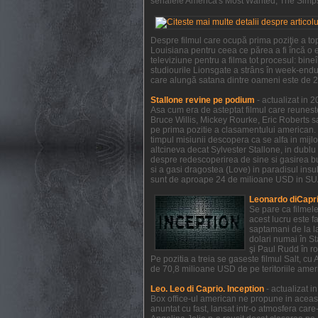
serialele America's Most Wanted, The Simpso
Despre filmul care ocupă prima poziţie a to
Louisiana pentru ceea ce părea a fi încă o e
televiziune pentru a filma tot procesul: bi
studiourile Lionsgate a strâns în week-endul
care alungă satana dintre oameni este de 21
Stallone revine pe podium
- actualizat in 
Asa cum era de asteptat filmul care reunest
Bruce Willis, Mickey Rourke, Eric Roberts s
pe prima pozitie a clasamentului american. 
timpul misiunii descopera ca se alfa in mijl
altcineva decat Sylvester Stallone, in dublu 
despre redescoperirea de sine si gasirea bucu
si a gasi dragostea (Love) in paradisul insule
sunt de aproape 24 de milioane USD in SUA 
Leonardo diCapri
Se pare ca filmel
acest lucru este f
saptamani de la la
dolari numai în S
şi Paul Rudd în ro
Pe pozitia a treia se gaseste filmul Salt, c
de 70,8 milioane USD de pe teritoriile ameri
Leo. Leo di Caprio. Inception
- actualizat 
Box office-ul american ne propune in aceas
anuntat cu fast, lansat intr-o atmosfera car