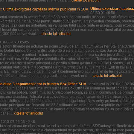
ns sau celebrul serial politist The Cops. ...
citeste tot articolul
Ultima exorcizare capteaz
08-30 01:46:58
pului american în această săptămână nu sunt prea multe de spus - după câteva zeci 
xorcizare de rutină, doar pentru statistici. Şi, pentru a fi povestea completă, preotu
neînteles, aşa cum ne aşteptăm, nu va merge totul ca pe roate în această nouă exorci
 trecut din salile de cinema cu 300.000 de dolari mai mult decât filmul aflat pe po
.300.000 de verzişori. ...
citeste tot articolul
2010-08-16 03:50:51
e actorii filmelor de actiune de acum 10-20 de ani, precum Sylvester Stallone, Ar
au Dolph Lundgren intr-o distributie de 5 stele alaturi de Jet Li sau Jason Stratha
Scenariul pare perfect - o banda de mercenari este trimisa sa dea jos o dictatura s
ocul unei panze de paianjen alcatuita din tradari si minciuni. Toata actiunea este c
rol de director si actor principal.Pe pozitia a doua gasim filmul Juliei Roberts, Eat P
riilor vietii, care in acceptiunea eroinei principale sunt a manca (Eat) in Italia, a t
i Bali, intr-o calatorie care implica 4 continente si o actrita la fel de fermecatoare ca
si 50 de milioane pe intreg globul in acest week-end. ...
citeste tot articolul
o dupa 3 saptamani e tot in fruntea Box Office SUA
- actualizat in 2010-08-02 0
e SF au in aceasta vara mai mult succes in Box Office-ul american decat comediile s
aptul ca Inception, noul film al lui Christopher Nolan, se află în continuare pe primul
nsarea acestuia. Pelicula a avut weekend-ul trecut încasări de 27,5 milioane de dol
tatele Unite si peste 500 de milioane in intreaga lume.. New entry pe locul al doil
lurile principale are încasări de 23,3 milioane de dolari, desi asteptarile erau mul
u Angelina Jolie în rolul principal, in cadere dupa prima saptamana cu un loc după ce 
cane. ...
citeste tot articolul
in 2010-07-26 03:42:46
ta saptamana un clasament avand o combinatie de filme SF/Fantasy cu filmele de 
e-l anunta pe prima pozitie a clasamentului de peste ocean, ultimul film in care joac