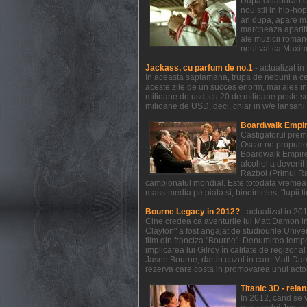
Dupa colaborari c
nou stil in hip-ho
an dupa, apare mat
marcheaza aparitia
ale muzicii romane
noul val ca Maxim
Jackass, cu parfum de no.1
- actualizat i
In aceasta saptamana, trupa de nebuni a celo
aceste zile de un succes enorm, mai ales in
milioane de usd, cu 20 de milioane peste s
milioane de USD, deci, chiar in w/e lansarii
Boardwalk Empire
Castigatorul prem
Oscar ne propune 
Boardwalk Empire a
alcohol a devenit 
Razboi (Primul Raz
campionatul mondial. Este totodata vremea 
mass-media pe piata si, bineinteles, "lupii t
Bourne Legacy in 2012?
- actualizat in 2
Cine credea ca aventurile lui Matt Damon in
Clayton" a fost angajat de studiourile Unive
film din franciza "Bourne". Denumirea temp
implicarea lui Gilroy în calitate de regizor 
Jason Bourne, dar in cazul in care Matt Dam
rezerva care costa in promovarea unui actor 
Titanic 3D - relan
In 2012, cand se 