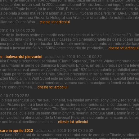
u nume de marca ale hip-hop-ului romanesc, Bitza lanseaza in anul 2004 “Sevraj”, 
p-ul autohton: urban soul. In 2005, apare albumul “Sinuciderea unui inger”, pentru ca
erialul “Fapte bune”, iar in anul 2008, Bitza lanseaza cel de-al patrulea album de 
 pe piata a celui mai recent album al artistului, “Goana dupa fericire”. De-a lungu
sti, de la Loredana Groza, la Holograf sau Artan, dar si cu artisti de notorietate int
ilian sau Guess Who ...
citeste tot articolul
n 2010-10-18 03:22:25
r de la Jackass revine pe marile ecrane cu cel de-al treilea film - Jackass 3D - fil
 publicul tinta - tinerii - reusind sa incaseze din cinematografele de peste ocean 
uma previzionata de producator. Mai trebuie mentionat ca pentru a produce Jackass 
 filmul a incasat din SUA cu 500% peste costurile de productie. ...
citeste tot articolul
 - bulevardul pierzaniei
- actualizat in 2010-10-11 19:09:32
iilor Emmy si scenaristul serialului "Clanul Soprano", Terence Winter impreuna cu re
sa urmarim in serile de duminica Boardwalk Empire, un serial produs pentru televi
re loc in orasul american Atlantic City, in anii 1920 la inceputurile prohibitiei ame
ilegala pe teritoriul Statelor Unite. Situatia prezentata in serial reda autentic atmos
boi Mondial n.r.), Wall Street este pe calea boom-ului economis si absolut totul est
schimbarilor in societatea americana, vremea cand emanciparea femeii va duce la d
ineri" conduc lumea. ...
citeste tot articolul
010-10-07 20:22:58
 pielea agentului Bourne s-au incheiat, s-a inselat amarnic! Tony Gilroy, regizorul 
rsal Pictures pentru a face doua lucruri: scrierea scenariului dar si conducerea regie
orara a noului film Bourne este "The Bourne Legacy".Acesta nu are deocamdată un 
al acestei pelicule este un semn clar in privinta revenirii actorului Matt Damon în rol
on va declina oferta celor de la Universal Pictures, studiourile americane au binei
nou in rolul mentionat mai sus. ...
citeste tot articolul
sare in aprilie 2012
- actualizat in 2010-10-04 08:26:02
vor face 100 de ani de la scufundarea celebrului vas de croaziere Titanic, studiou