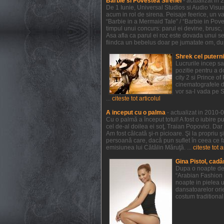
Barbie si Povestea Sirenei
- actualizat in
De 1 Iunie, Universal Studios si Audio Visual
acum in rol de sirena. Peisaje feerice, un va
“Barbie in a Mermaid Tale” / “Barbie in Pov
timpul unui concurs: parul ei devine, brusc, r
Asa afla ca parul ei roz este dovada unui sec
fiindca un bebelus doar pe jumatate om, dupa 
Shrek cel putern
Lucrurile incep s
pozitie pentru a 
city 2 si Prince 
cinematografele de
vor sa-l vada pe 
...
citeste tot articolul
A inceput cu o palma
- actualizat in 2010-
Cu o palmă a început totul! A fost o iubire p
cel de-al doilea ei soţ, Traian Popovici. Dar
Am fost călcată şi-n picioare. Şi la propriu 
persoană care, dacă pun suflet în ceea ce f
emisiunea lui Cătălin Măruţă. ...
citeste tot a
Gina Pistol, cadâ
Dupa o noapte de 
“Arabian Fashion 
noapte in pielea u
dansatoarelor orie
costum traditional