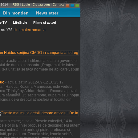
e 2014
RSS
|
Login
|
Creaza cont
|
Contact
Din monden
Newsletter
le TV
LifeStyle
Filme si actori
ni pe YM:
cinematex.romania
ura activitatea. Indiferenta totala a guvernelor
tul de dura si transanta. „Programul de Interes
a, s-a uitat sa se faca normele de aplicare", spun
duc
- actualizat in 2012-09-12 16:25:17
Adrian Haiduc, Roxana Marinescu, este vedeta
rca "Trinity" by Adrian Haiduc. Roxana a pozat
şura sâmbătă, 15 septembrie, după miezul nopţii.
ncingă de-a dreptul atmosfera în localul din
re a colecţiei sale. Piesele colecţiei, 14 la
odelelor şi a liniei propuse de designer. Nu putem
mă, îmbinări de perle şi pietre preţioase şi.
 dată, pe podium. Femeia shic, femeia sobră,