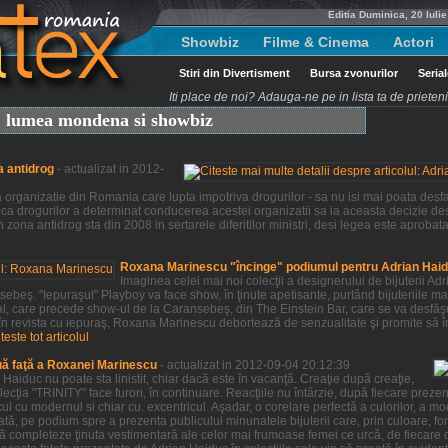
Editia Duminica, 20 Iuli
Showbiz
Filme & Cinema
Actori
Stiri din Divertisment
Bursa zvonurilor
Seria
Iti place de noi? Adauga-ne pe in lista ta de priete
t, lumea mondena si showbiz
a antidrog
- actualizat in 2012-
organizatie din Romania care lupta impotriva drogurilor - sa nu isi mai poata desfas
ca drogurilor a determinat conducerea acestei organizatii sa ia aceasta decizie des
 zona antidrog sta din 2008 in sertarele diferitilor ministri, desi legea este aprobat
Roxana Marinescu "încinge" podiumul pentru Adrian Hai
Imaginea celei mai noi colecţii a designerului de bijuterii 
beş. "Iepuraşul" Playboy va face show, în ţinute apetisante, purtând bijuteriile ma
al, care precede show-ul de la Caransebeş, din The Einstein Bar, care se va desfă
 în revista cu iepuraş, Roxana Marinescu debortează de senzualitate şi promite să î
iteste tot articolul
uă faţă a Roxanei Marinescu
- actualizat in 2012-09-04 20:12:39
aiduc nu poate sta linistit, chiar dacă este în vacanţă. Creaţie după creaţie,
ţia "TRINITY" face furori, în continuare. Reacţiile nu întârzie, după fiecare prezenta
ul cu modernul si chiar cu. excentricul. Aşadar, o corelare perfectă a culorilor, a m
tă, pe podium spre a prezenta publicului minunatele bijuterii care, prin culoare, for
ă completeze ţinuta vestimentară ale celor mai frumoase femei ce urcă, de fiecare