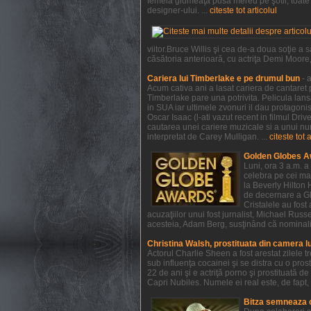
femeia glumeaţă pusă mereu pe şotii, toate a
designer-ului. ...
citeste tot articolul
viitor.Bruce Willis şi cea de-a doua soţie 
căsătoria anterioară, cu actriţa Demi Moore, e
Cariera lui Timberlake e pe drumul bun
- 
Acum cativa ani a lasat cariera de cantaret p
Timberlake pare una potrivita. Pelicula lan
in SUA iar ultimele zvonuri il dau protagonist
Oscar Isaac (l-ati vazut recent in filmul Dri
cautarea unei cariere muzicale si a unui num
interpretat de Carey Mulligan. ...
citeste tot 
Golden Globes A
Luni, ora 3 a.m. a
celebra pe cei mai
la Beverly Hilton 
de decernare a Glo
Cristalele au fost
acuzaţiilor unui fost jurnalist, Michael Rus
acesteia, Adam Berg, susţinând că nominaliză
Christina Walsh, prostituata din camera l
Actorul Charlie Sheen a fost arestat zilele 
sub influenţa cocainei şi se distra cu o pros
22 de ani şi e actriţă porno şi prostituată 
Capri Nubiles. Numele ei real este, de fapt, 
Bitza semneaza 