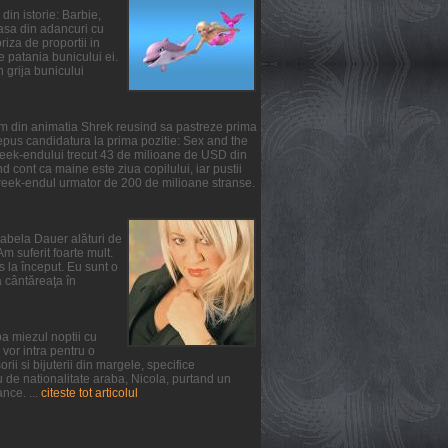
din istorie: Barbie,
oasa din adancuri cu
iza de proportii in
te patania bunicului ei.
n grija bunicului
ilm din animatia Shrek reusind sa pastreze prima
epus candidatura la prima pozitie: Sex and the
 week-endului trecut 43 de milioane de USD din
 cont ca maine este ziua copilului, iar pustii
 week-endul urmator de 200 de milioane stranse.
irabela Dauer alături de
m suferit foarte mult.
s la început. Eu sunt o
a cântăreaţa în
a miezul noptii cu
vor intra pentru o
ii si bijuterii din margele, specifice
u de nationalitate araba, Nicola, purtand un
nce. ...
citeste tot articolul