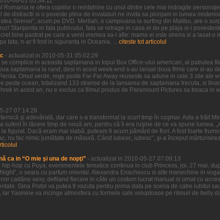
 2010-06-01 05:34:11
 Romania le ofera copiilor o reintalnire cu unul dintre cele mai indragite personaje 
l de distractii si o poveste plina de invataturi ne invita sa plonjam in lumea misteri
estea Sirenei”, acum pe DVD. Merliah, o campioana la surfing din Malibu, are o surpr
oz! Stanjenita in fata publicului, fata se retrage in casa ei de pe plaja si-i povestes
ret bine pastrat pe care a venit vremea sa-l afle: mama ei este sirena si a lasat-o i
tata, n-ar fi fost in siguranta in Oceania. ...
citeste tot articolul
ic
- actualizat in 2010-05-31 05:02:29
a se complice in aceasta saptamana in topul Box Office-ului american, al patrulea f
doua saptamana la rand, desi in acest week-end s-au lansat doua filme care si-au d
of Persia. Omul verde, rege peste Far-Far Away reuseste sa adune in cele 3 zile ale
 peste ocean, totalizand 133 stranse de la lansarea de saptamana trecuta, si tinand
Shrek in acest an, nu e exclus ca filmul produs de Paramount Pictures sa treaca in
05-27 07:14:26
uternică şi adevărată, dar care s-a transformat la scurt timp în coşmar. Asta a trăit M
 a suferit în tăcere timp de nouă ani, pentru că îi era ruşine de ce va spune lumea. „A
şi la figurat. Dacă eram mai slabă, puteam fi acum pământ de flori. A fost foarte frumo
ac, nu fac nimic jumătate de măsură. Când iubesc, iubesc”, şi-a început mărturisire
rticolul
nă ca in “O mie şi una de nopţi”
- actualizat in 2010-05-27 07:09:13
hip-hop cu Puya, evenimentele tematice continua in club Princess, joi, 27 mai, dup
Night”, o seara cu parfum oriental. Alexandra Enachescu si alte manechine in voga 
nor cadâne sexy, defiland fiecare in câte un costum lucrat manual si ornat cu accesor
ntale. Gina Pistol va putea fi vazuta pentru prima data pe scena de catre iubitul sa
, iar Yasmine va incinge atmosfera cu formele sale voluptoase pe ritmuri de belly da