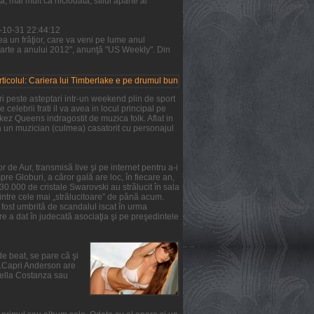
 mai mult ca niciodată, stilul aparte al
1-10-31 22:44:12
a un frăţior, care va veni pe lume anul
parte a anului 2012", anunţă "US Weekly". Din
i peste asteptari intr-un weekend plin de sport
 celebrii frati il va avea in locul principal pe
rkez Queens indragostit de muzica folk. Aflat in
ta un muzician (culmea) casatorit cu personajul
 de Aur, transmisă live şi pe internet pentru a-i
re Globuri, a căror gală are loc, în fiecare an,
 30.000 de cristale Swarovski au strălucit în sala
intre cele mai „strălucitoare” de până acum.
a fost umbrită de scandalul iscat în urma
e a dat în judecată asociaţia şi pe preşedintele
de beat, se pare că şi
ie.Capri Anderson are
Stella Costanza sau