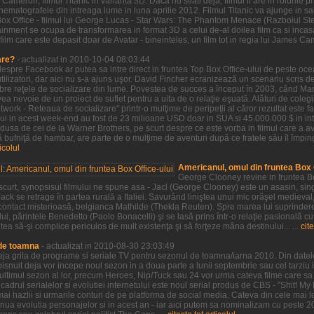
Cameron, filmul Titanic in varianta 3D. Daca nu stiati deja, filmul ii are in rolurile
 cinematografele din intreaga lume in luna aprilie 2012. Filmul Titanic va ajunge in
Box Office - filmul lui George Lucas - Star Wars: The Phantom Menace (Razboiul S
inment se ocupa de transformarea in format 3D a celui de-al doilea film ca si incasa
film care este depasit doar de Avatar - bineinteles, un film tot in regia lui James Ca
are?
- actualizat in 2010-10-04 08:03:44
 despre Facebook ar putea sa intre direct in fruntea Top Box Office-ului de peste oc
ilizatori, dar aici nu s-a ajuns uşor. David Fincher ecranizează un scenariu scris 
ebre reţele de socializare din lume. Povestea de succes a început în 2003, când M
a nevoie de un proiect de suflet pentru a uita de o relaţie eşuată. Alături de colegii
twork - Reteaua de socializare" printr-o mulţime de peripeţii al căror rezultat este 
lui in acest week-end au fost de 23 milioane USD doar in SUA si 45.000.000 $ in in
dusa de cei de la Warner Brothers, pe scurt despre ce este vorba in filmul care a av
bufniţă de hambar, are parte de o mulţime de aventuri după ce fratele său îl împin
ticolul
Americanul, omul din fruntea Box O
George Clooney revine in fruntea Bo
 scurt, synopsisul filmului ne spune asa - Jacl (George Clooney) este un asasin, sin
ack se retrage în partea rurală a Italiei. Savurând liniştea unui mic orăşel medieval
ontact misterioasă, belgianca Mathilde (Thekla Reuten). Spre marea lui suprindere,
ui, părintele Benedetto (Paolo Bonacelli) şi se lasă prins într-o relaţie pasională cu
tea să-şi complice periculos de mult existenţa şi să forţeze mâna destinului... ...
cite
 de toamna
- actualizat in 2010-08-30 23:03:49
 deja grila de programe si seriale TV pentru sezonul de toamna/iarna 2010. Din datel
snuit deja vor incepe noul sezon in a doua parte a lunii septembrie sau cel tarziu i
t ultimul sezon al lor, precum Heroes, Nip/Tuck sau 24 vor urma cateva filme care s
cadrul serialelor si evolutiei internetului este noul serial produs de CBS - "Shit! My
mai hazlii si urmarile conturi de pe platforma de social media. Cateva din cele mai l
tinua evolutia personajelor si in acest an - iar aici putem sa nominalizam cu peste 2