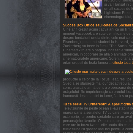
regizorului James 
si va fi lansat in
un alt succes de 
Lightstorm Enterta
cinematografului, 
Succes Box Office sau Retea de Socializ
Cine ar fi crezut acum cativa ani ca un film
nimeni! Facebook are sute de milioane de ut
despre fondatorii uneia dintre cele mai cel
Eisenberg), pe atunci student la Harvard, ave
Zuckerberg va trece in filmul "The Social Ne
Cinematex.ro are o pagina. Incasarile filmu
american, in coborare se afla o animate pro
cinematografele americane: Soren, o tânără 
orfan oropsit de toată lumea ...
citeste tot ar
productie a celor de la Focus Features ; pe
Suedia se sfârşeşte mai dur decât trebuia, J
construiască o armă pentru o persoană de c
orăşelului. Se împrieteneşte cu preotul locul
frumoasă. Ieşind astfel în lume, Jack s-ar pu
Tu ce serial TV urmaresti? A aparut grila
Televiziunile de peste ocean si-au stabilit
marea parte a serialelor TV cu care n-am obi
octombrie, iar pentru serialele care au avu
personajelor favorite. O noutate absoluta in 
care are la baza tweet-urile unuia din cele 
televiziune isi gasesc idei noi pentru a con