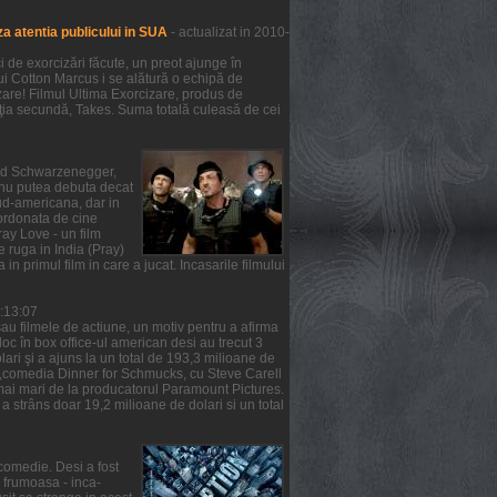
a atentia publicului in SUA
- actualizat in 2010-
de exorcizări făcute, un preot ajunge în
lui Cotton Marcus i se alătură o echipă de
zare! Filmul Ultima Exorcizare, produs de
ziţia secundă, Takes. Suma totală culeasă de cei
nold Schwarzenegger,
m nu putea debuta decat
ud-americana, dar in
oordonata de cine
ray Love - un film
e ruga in India (Pray)
 in primul film in care a jucat. Incasarile filmului
6:13:07
au filmele de actiune, un motiv pentru a afirma
 loc în box office-ul american desi au trecut 3
ari şi a ajuns la un total de 193,3 milioane de
ea ,comedia Dinner for Schmucks, cu Steve Carell
t mai mari de la producatorul Paramount Pictures.
a strâns doar 19,2 milioane de dolari si un total
comedie. Desi a fost
a frumoasa - inca-