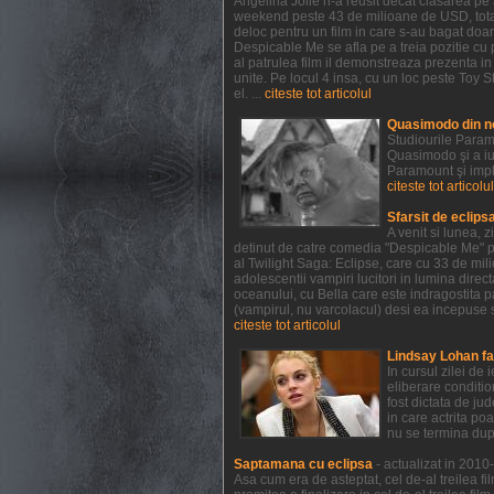
Angelina Jolie n-a reusit decat clasarea pe a
weekend peste 43 de milioane de USD, totali
deloc pentru un film in care s-au bagat doar
Despicable Me se afla pe a treia pozitie cu 
al patrulea film il demonstreaza prezenta i
unite. Pe locul 4 insa, cu un loc peste Toy St
el. ...
citeste tot articolul
Quasimodo din n
Studiourile Param
Quasimodo şi a iu
Paramount şi impl
citeste tot articolul
Sfarsit de eclips
A venit si lunea, 
detinut de catre comedia "Despicable Me" pr
al Twilight Saga: Eclipse, care cu 33 de mil
adolescentii vampiri lucitori in lumina direct
oceanului, cu Bella care este indragostita p
(vampirul, nu varcolacul) desi ea incepuse s
citeste tot articolul
Lindsay Lohan fa
In cursul zilei de
eliberare conditio
fost dictata de ju
in care actrita po
nu se termina dup
Saptamana cu eclipsa
- actualizat in 201
Asa cum era de asteptat, cel de-al treilea fi