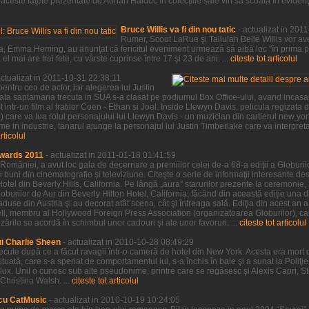
ceste faţete prezentate de Adrian Haiduc în colecţiile sale vin să scoată în evidenţa,
Bruce Willis va fi din nou tatic
- actualizat in 201
Rumer, Scout LaRue şi Tallulah Belle Willis vor ave
a sa, Emma Heming, au anunţat că fericitul eveniment urmează să aibă loc "în prima 
l mai are trei fete, cu vârste cuprinse între 17 şi 23 de ani. ...
citeste tot articolul
actualizat in 2011-10-31 22:38:11
entru cea de actor, iar alegerea lui Justin
sata saptamana trecuta in SUA s-a clasat pe podiumul Box Office-ului, avand incasar
 intr-un film al fratilor Coen - Ethan si Joel. Inside Llewyn Davis, pelicula regizata de
ve) care va lua rolul personajului lui Llewyn Davis - un muzician din cartierul new yo
e in industrie, tanarul ajunge la personajul lui Justin Timberlake care va interpre
articolul
wards 2011
- actualizat in 2011-01-18 01:41:59
 României, a avut loc gala de decernare a premiilor celei de-a 68-a ediţii a Globurilor
 buni din cinematografie şi televiziune. Citeşte o serie de informaţii interesante desp
Hotel din Beverly Hills, California. Pe lângă „aura” starurilor prezente la ceremonie,
burilor de Aur din Beverly Hilton Hotel, California, făcând din această ediţie una d
 aduse din Austria şi au decorat atât scena, cât şi întreaga sală. Ediţia din acest an 
sell, membru al Hollywood Foreign Press Association (organizatoarea Globurilor), car
rile se acordă în schimbul unor cadouri şi ale unor favoruri. ...
citeste tot articolul
ui Charlie Sheen
- actualizat in 2010-10-28 08:49:29
trecute după ce a făcut ravagii într-o cameră de hotel din New York. Acesta era mort 
tituată, care s-a speriat de comportamentul lui, s-a închis în baie şi a sunat la Poliţ
de lux. Unii o cunosc sub alte pseudonime, printre care se regăsesc şi Alexis Capri, 
Christina Walsh. ...
citeste tot articolul
cu CatMusic
- actualizat in 2010-10-19 10:24:05