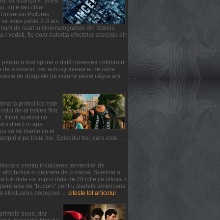
usit sa stranga in acest
u, nu e rau chiar
 Universal Pictures,
l va avea peste 2-3 ani
mani de rulat in cinematografele din Statele
-l vedeti, fie doar datorita efectelor speciale din
l pentru a mai spune o dată povestea celebrului
de scenariu, dar achiziţionarea ei de către
ste de dragoste pe ecrane peste câţiva ani. ...
ptamana primul loc este
lui de-al treilea film
, filmul acelasi cu
elui direct in apa
us sa se marite cu el
iri e pe locul doi. Episodul trei, care este. ...
chisoare pentru incalcarea termenilor de
 alcoholice si detinere de cocaina. Sentinta a
 totodata i-a impus data de 20 iulie ca ultima zi
 perioada de "bucurii" pentru starleta americana
a efectuarea pedepsei. ...
citeste tot articolul
n primele doua, dar