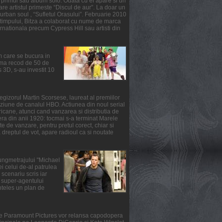
primul sau album solo. Odata cu el apare si un
re artistul primeste “Discul de aur”. La doar un
urban soul , “Sufletul Orasului”. Februarie 2010
l timpului, Bitza a colaborat cu nume de marca
ernationala precum Cypress Hill sau artisti din
m care se bucura in
suma recod de 50 de
3D, s-au investit 10
gizorul Martin Scorsese, laureat al premiilor
ziune de canalul HBO. Actiunea din noul serial
ricane, atunci cand vanzarea si distributia de
fera din anii 1920: tocmai s-a terminat Marele
e de vanzare, pentru pretul corect, chiar si
reptul de vot, apare radioul ca si noutate
lungmetrajului "Michael
i celui de-al patrulea
scenariu scris iar
ul super-agentului
nteles un plan de
rile Paramount Pictures vor relansa capodopera