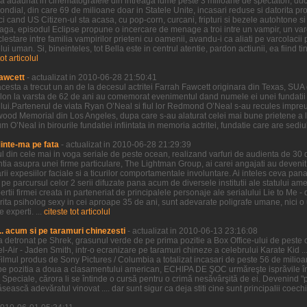
ilm a adaunat in cinematografele din intreaga lume peste 3 milioane de spectatori, duc
al, din care 69 de milioane doar in Statele Unite, incasari reduse si datorita proas
i cand US Citizen-ul sta acasa, cu pop-corn, curcani, fripturi si bezele autohtone si 
 Saga, episodul Eclipse propune o incercare de menage a troi intre un vampir, un var
clestare intre familia vampirilor prieteni cu oamenii, avandu-i ca aliati pe varcolacii 
 uman. Si, bineinteles, tot Bella este in centrul atentie, pardon actiunii, ea fiind tin
tot articolul
awcett
- actualizat in 2010-06-28 21:50:41
cesta a trecut un an de la decesul actritei Farrah Fawcett originara din Texas, SUA 
lon la varsta de 62 de ani au comemorat evenimentul dand numele ei unei fundatii 
ui.Partenerul de viata Ryan O’Neal si fiul lor Redmond O’Neal s-au recules impreu
wood Memorial din Los Angeles, dupa care s-au alaturat celei mai bune prietene a lui
O’Neal in birourile fundatiei infiintata in memoria actritei, fundatie care are sediul i
Minte-ma pe fata
- actualizat in 2010-06-28 21:29:39
ul din cele mai in voga seriale de peste ocean, realizand varfuri de audienta de 30
entia asupra unei firme particulare, The Lightman Group, ai carei angajati au devenit 
 expesiilor faciale si a ticurilor comportamentale involuntare. Ai inteles ceva pana 
parcursul celor 2 serii difuzate pana acum de diversele institutii ale statului ameri
ertii firmei creata in parteneriat de principalele personaje ale serialului Lie to Me -
ctorita psiholog sexy in cei aproape 35 de ani, sunt adevarate poligrafe umane, nici
 experti. ...
citeste tot articolul
.. acum si pe taramuri chinezesti
- actualizat in 2010-06-13 23:16:08
l-a detronat pe Shrek, grasunul verde de pe prima pozitie a Box Office-ului de peste oc
Bel-Air - Jaden Smith, intr-o ecranizare pe taramuri chineze a celebrului Karate Kid ...
ilmul produs de Sony Pictures / Columbia a totalizat incasari de peste 56 de mili
pe pozitia a doua a clasamentului american, ECHIPA DE ŞOC urmăreşte isprăvile înd
e Speciale, cărora li se întinde o cursă pentru o crimă nesăvârşită de ei. Devenind "pr
ească adevăratul vinovat .... dar sunt sigur ca deja stiti cine sunt principalii coechi