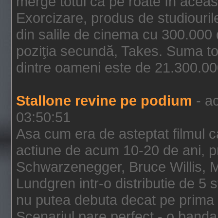
merge totul ca pe roate în aceas
Exorcizare, produs de studiouril
din salile de cinema cu 300.000 d
poziţia secundă, Takes. Suma to
dintre oameni este de 21.300.000
Stallone revine pe podium
- ac
03:50:51
Asa cum era de asteptat filmul ca
actiune de acum 10-20 de ani, p
Schwarzenegger, Bruce Willis, 
Lundgren intr-o distributie de 5 
nu putea debuta decat pe prima 
Scenariul pare perfect - o banda