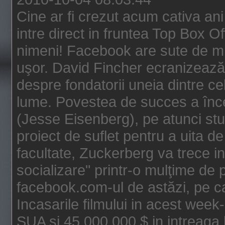
Cine ar fi crezut acum cativa an
intre direct in fruntea Top Box O
nimeni! Facebook are sute de mili
uşor. David Fincher ecranizează
despre fondatorii uneia dintre ce
lume. Povestea de succes a înc
(Jesse Eisenberg), pe atunci st
proiect de suflet pentru a uita de
facultate, Zuckerberg va trece i
socializare" printr-o mulţime de p
facebook.com-ul de astăzi, pe c
Incasarile filmului in acest wee
SUA si 45.000.000 $ in intreaga 