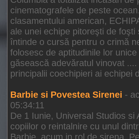
cinematografele de peste ocean.
clasamentului american, ECHIPA
ale unei echipe pitoreşti de foşti
întinde o cursă pentru o crimă n
folosesc de aptitudinile lor unic
găsească adevăratul vinovat .... 
principalii coechipieri ai echipei 
Barbie si Povestea Sirenei
- ac
05:34:11
De 1 Iunie, Universal Studios si
copiilor o reintalnire cu unul din
Barbie, acum in rol de sirena. Pei