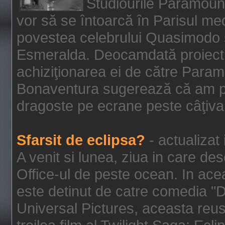
Studiourile Paramoun
vor să se întoarcă în Parisul me
povestea celebrului Quasimodo şi
Esmeralda. Deocamdată proiectu
achiziţionarea ei de către Param
Bonaventura sugerează că am p
dragoste pe ecrane peste câţiva 
Sfarsit de eclipsa?
- actualizat
A venit si lunea, ziua in care des
Office-ul de peste ocean. In ac
este detinut de catre comedia "
Universal Pictures, aceasta reus