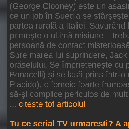
(George Clooney) este un asasin
ce un job în Suedia se sfârşeşte
partea rurală a Italiei. Savurând
primeşte o ultimă misiune – tre
persoană de contact misterioasă
Spre marea lui suprindere, Jack 
orăşelului. Se împrieteneşte cu p
Bonacelli) şi se lasă prins într-o
Placido), o femeie foarte frumoas
să-şi complice periculos de mult 
...
citeste tot articolul
Tu ce serial TV urmaresti? A 