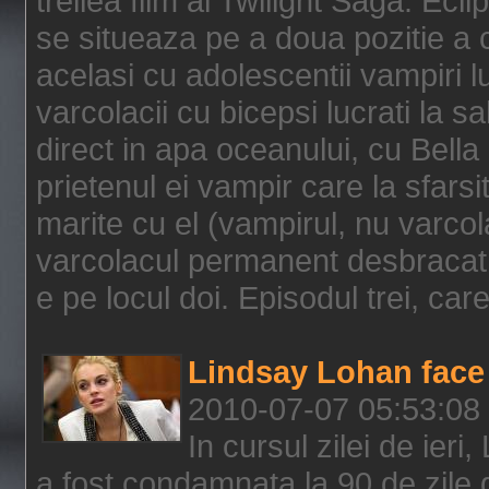
treilea film al Twilight Saga: Ec
se situeaza pe a doua pozitie a c
acelasi cu adolescentii vampiri lu
varcolacii cu bicepsi lucrati la s
direct in apa oceanului, cu Bell
prietenul ei vampir care la sfars
marite cu el (vampirul, nu varcol
varcolacul permanent desbracat 
e pe locul doi. Episodul trei, care
Lindsay Lohan face 
2010-07-07 05:53:08
In cursul zilei de ier
a fost condamnata la 90 de zile 