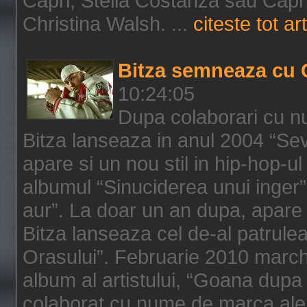
Capri, Stella Costanza sau Capri
Christina Walsh. ...
citeste tot art
Bitza semneaza cu 
10:24:05
Dupa colaborari cu n
Bitza lanseaza in anul 2004 “Sev
apare si un nou stil in hip-hop-u
albumul “Sinuciderea unui inger”,
aur”. La doar un an dupa, apare 
Bitza lanseaza cel de-al patrulea
Orasului”. Februarie 2010 marche
album al artistului, “Goana dupa f
colaborat cu nume de marca ale 