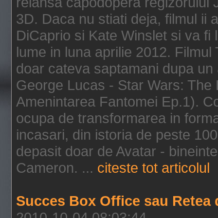
relansa capodopera regizorului J
3D. Daca nu stiati deja, filmul ii
DiCaprio si Kate Winslet si va fi
lume in luna aprilie 2012. Filmul
doar cateva saptamani dupa un al
George Lucas - Star Wars: The 
Amenintarea Fantomei Ep.1). Co
ocupa de transformarea in format 
incasari, din istoria de peste 10
depasit doar de Avatar - bineintel
Cameron. ...
citeste tot articolul
Succes Box Office sau Retea 
2010-10-04 08:03:44