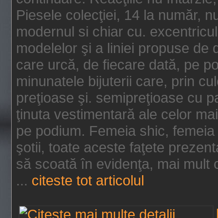
Piesele colecţiei, 14 la număr, n
modernul si chiar cu. excentricul.
modelelor şi a liniei propuse de
care urcă, de fiecare dată, pe p
minunatele bijuterii care, prin cu
preţioase şi. semipreţioase cu p
ţinuta vestimentară ale celor ma
pe podium. Femeia shic, femeia
şotii, toate aceste faţete prezent
să scoată în evidenţa, mai mult ca
...
citeste tot articolul