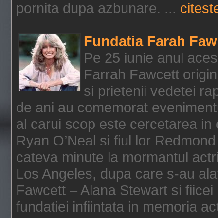
pornita dupa azbunare. ...
citeste
Fundatia Farah Faw
Pe 25 iunie anul acest
Farrah Fawcett origin
si prietenii vedetei r
de ani au comemorat evenimentul
al carui scop este cercetarea in
Ryan O’Neal si fiul lor Redmond
cateva minute la mormantul actri
Los Angeles, dupa care s-au alat
Fawcett – Alana Stewart si fiicei
fundatiei infiintata in memoria act