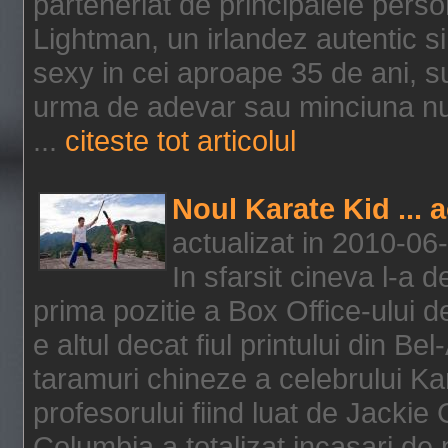
parteneriat de principalele person
Lightman, un irlandez autentic si 
sexy in cei aproape 35 de ani, s
urma de adevar sau minciuna nu l
...
citeste tot articolul
Noul Karate Kid ... 
actualizat in 2010-06
In sfarsit cineva l-a
prima pozitie a Box Office-ului de
e altul decat fiul printului din Be
taramuri chineze a celebrului Kar
profesorului fiind luat de Jackie
Columbia a totalizat incasari de