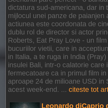
dictatura sud-americana, dar in t
mijlocul unei panze de paianjen a
actiunea este coordonata de cine
dublu rol de director si actor pri
Roberts, Eat Pray Love - un film
bucuriilor vietii, care in accepti
in Italia, a te ruga in India (Pra
insulei Bali, intr-o calatorie care 
fermecatoare ca in primul film in 
aproape 24 de milioane USD in S
acest week-end. ...
citeste tot ar
Leonardo diCaprio d