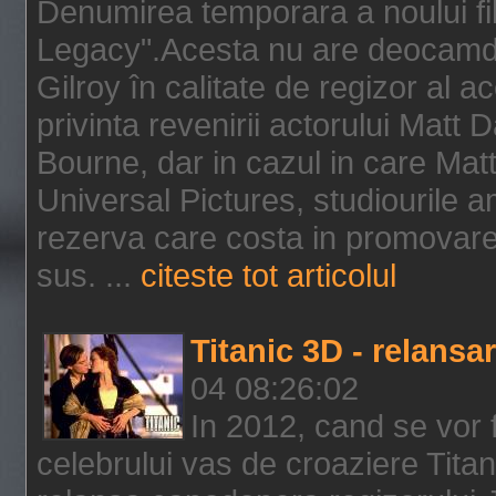
Denumirea temporara a noului f
Legacy".Acesta nu are deocamdat
Gilroy în calitate de regizor al a
privinta revenirii actorului Matt
Bourne, dar in cazul in care Mat
Universal Pictures, studiourile 
rezerva care costa in promovarea
sus. ...
citeste tot articolul
Titanic 3D - relansar
04 08:26:02
In 2012, cand se vor 
celebrului vas de croaziere Tita