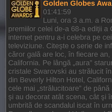
Golden Globes Awa
01:41:59
Luni, ora 3 a.m. a Ro
premiilor celei de-a 68-a ediţii a
internet pentru a-i celebra pe ce
televiziune. Citeşte o serie de i
căror gală are loc, în fiecare an,
California. Pe lângă „aura” star
cristale Swarovski au strălucit î
din Beverly Hilton Hotel, Califor
cele mai „strălucitoare” de până
şi au decorat atât scena, cât şi î
umbrită de scandalul iscat în urm