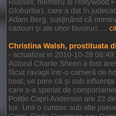
Russell, membru al Hollywood F
Globurilor), care a dat în judeca
Adam Berg, susţinând că nominal
cadouri şi ale unor favoruri. ...
ci
Christina Walsh, prostituata 
- actualizat in 2010-10-28 08:49
Actorul Charlie Sheen a fost ares
făcut ravagii într-o cameră de h
beat, se pare că şi sub influenţa 
care s-a speriat de comportamentu
Poliţie.Capri Anderson are 22 de 
lux. Unii o cunosc sub alte pseu