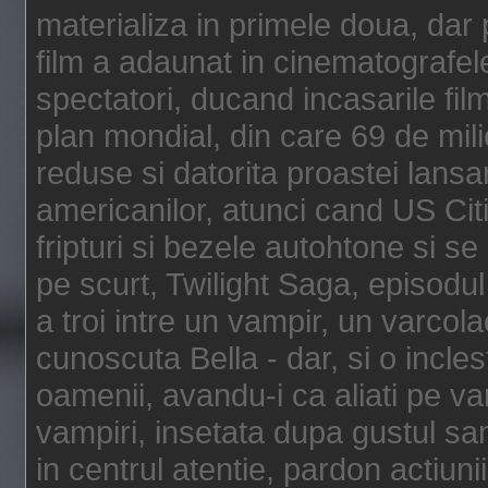
materializa in primele doua, dar p
film a adaunat in cinematografel
spectatori, ducand incasarile fi
plan mondial, din care 69 de mili
reduse si datorita proastei lansar
americanilor, atunci cand US Cit
fripturi si bezele autohtone si se
pe scurt, Twilight Saga, episod
a troi intre un vampir, un varcola
cunoscuta Bella - dar, si o incles
oamenii, avandu-i ca aliati pe va
vampiri, insetata dupa gustul san
in centrul atentie, pardon actiunii,