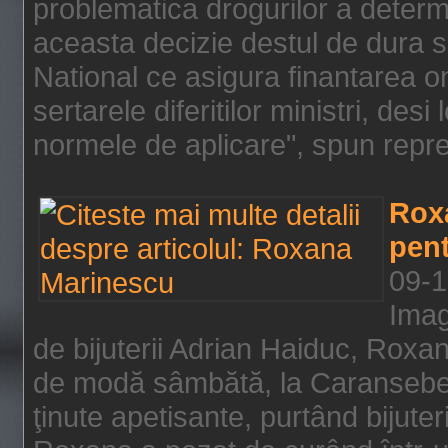
problematica drogurilor a determ
aceasta decizie destul de dura s
National ce asigura finantarea on
sertarele diferitilor ministri, des
normele de aplicare", spun repre
Rox
pent
09-1
Imag
de bijuterii Adrian Haiduc, Roxa
de modă sâmbătă, la Caransebeş
ţinute apetisante, purtând bijuter