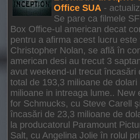
Office SUA
- actuali
Se pare ca filmele SF
Box Office-ul american decat com
pentru a afirma acest lucru este f
Christopher Nolan, se află în con
american desi au trecut 3 saptam
avut weekend-ul trecut încasări d
total de 193,3 milioane de dolari
milioane in intreaga lume.. New 
for Schmucks, cu Steve Carell şi 
încasări de 23,3 milioane de dola
la producatorul Paramount Pictur
Salt, cu Angelina Jolie în rolul 