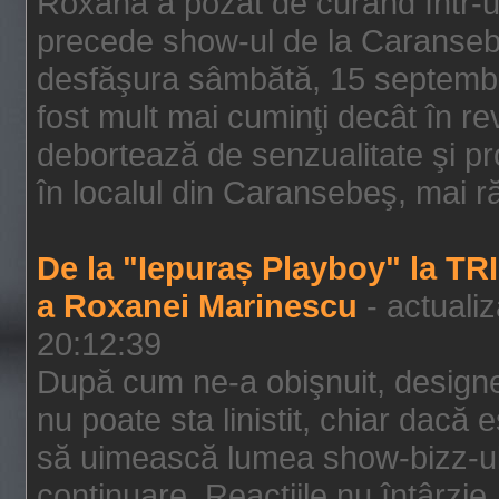
Roxana a pozat de curând într-u
precede show-ul de la Caransebe
desfăşura sâmbătă, 15 septembrie
fost mult mai cuminţi decât în r
debortează de senzualitate şi pr
în localul din Caransebeş, mai rău
De la "Iepuraș Playboy" la TR
a Roxanei Marinescu
- actuali
20:12:39
După cum ne-a obişnuit, designe
nu poate sta linistit, chiar dacă 
să uimească lumea show-bizz-ului
continuare. Reacţiile nu întârzie