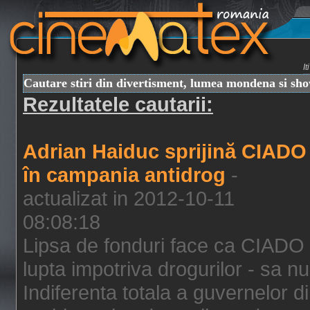
I
Cautare stiri din divertisment, lumea mondena si sh
Rezultatele cautarii:
Adrian Haiduc sprijină CIADO
în campania antidrog
-
actualizat in 2012-10-11
08:08:18
Lipsa de fonduri face ca CIADO 
lupta impotriva drogurilor - sa nu
Indiferenta totala a guvernelor d