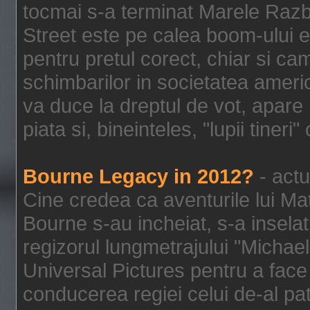
tocmai s-a terminat Marele Razbo
Street este pe calea boom-ului e
pentru pretul corect, chiar si c
schimbarilor in societatea ame
va duce la dreptul de vot, apare
piata si, bineinteles, "lupii tiner
Bourne Legacy in 2012?
- actu
Cine credea ca aventurile lui Ma
Bourne s-au incheiat, s-a inselat
regizorul lungmetrajului "Michael
Universal Pictures pentru a face 
conducerea regiei celui de-al pat