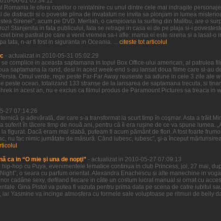
 2010-06-01 05:34:11
 Romania le ofera copiilor o reintalnire cu unul dintre cele mai indragite personaje 
l de distractii si o poveste plina de invataturi ne invita sa plonjam in lumea misteri
estea Sirenei”, acum pe DVD. Merliah, o campioana la surfing din Malibu, are o surpr
oz! Stanjenita in fata publicului, fata se retrage in casa ei de pe plaja si-i povestes
ret bine pastrat pe care a venit vremea sa-l afle: mama ei este sirena si a lasat-o i
tata, n-ar fi fost in siguranta in Oceania. ...
citeste tot articolul
ic
- actualizat in 2010-05-31 05:02:29
a se complice in aceasta saptamana in topul Box Office-ului american, al patrulea f
doua saptamana la rand, desi in acest week-end s-au lansat doua filme care si-au d
of Persia. Omul verde, rege peste Far-Far Away reuseste sa adune in cele 3 zile ale
 peste ocean, totalizand 133 stranse de la lansarea de saptamana trecuta, si tinand
Shrek in acest an, nu e exclus ca filmul produs de Paramount Pictures sa treaca in
05-27 07:14:26
uternică şi adevărată, dar care s-a transformat la scurt timp în coşmar. Asta a trăit M
 a suferit în tăcere timp de nouă ani, pentru că îi era ruşine de ce va spune lumea. „A
şi la figurat. Dacă eram mai slabă, puteam fi acum pământ de flori. A fost foarte frumo
ac, nu fac nimic jumătate de măsură. Când iubesc, iubesc”, şi-a început mărturisire
rticolul
nă ca in “O mie şi una de nopţi”
- actualizat in 2010-05-27 07:09:13
hip-hop cu Puya, evenimentele tematice continua in club Princess, joi, 27 mai, dup
Night”, o seara cu parfum oriental. Alexandra Enachescu si alte manechine in voga 
nor cadâne sexy, defiland fiecare in câte un costum lucrat manual si ornat cu accesor
ntale. Gina Pistol va putea fi vazuta pentru prima data pe scena de catre iubitul sa
, iar Yasmine va incinge atmosfera cu formele sale voluptoase pe ritmuri de belly da