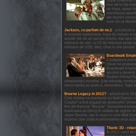
Dupa colaborari c
nou stil in hip-ho
an dupa, apare mat
marcheaza aparitia
ale muzicii romane
noul val ca Maxim
Jackass, cu parfum de no.1
- actualizat i
In aceasta saptamana, trupa de nebuni a celo
aceste zile de un succes enorm, mai ales in
milioane de usd, cu 20 de milioane peste s
milioane de USD, deci, chiar in w/e lansarii
Boardwalk Empire
Castigatorul prem
Oscar ne propune 
Boardwalk Empire a
alcohol a devenit 
Razboi (Primul Raz
campionatul mondial. Este totodata vremea 
mass-media pe piata si, bineinteles, "lupii t
Bourne Legacy in 2012?
- actualizat in 2
Cine credea ca aventurile lui Matt Damon in
Clayton" a fost angajat de studiourile Unive
film din franciza "Bourne". Denumirea temp
implicarea lui Gilroy în calitate de regizor 
Jason Bourne, dar in cazul in care Matt Dam
rezerva care costa in promovarea unui actor 
Titanic 3D - relan
In 2012, cand se 