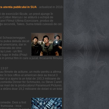
a atentia publicului in SUA
- actualizat in 2010-
de exorcizări făcute, un preot ajunge în
lui Cotton Marcus i se alătură o echipă de
zare! Filmul Ultima Exorcizare, produs de
ziţia secundă, Takes. Suma totală culeasă de cei
nold Schwarzenegger,
m nu putea debuta decat
ud-americana, dar in
oordonata de cine
ray Love - un film
e ruga in India (Pray)
 in primul film in care a jucat. Incasarile filmului
6:13:07
au filmele de actiune, un motiv pentru a afirma
 loc în box office-ul american desi au trecut 3
ari şi a ajuns la un total de 193,3 milioane de
ea ,comedia Dinner for Schmucks, cu Steve Carell
t mai mari de la producatorul Paramount Pictures.
a strâns doar 19,2 milioane de dolari si un total
comedie. Desi a fost
a frumoasa - inca-