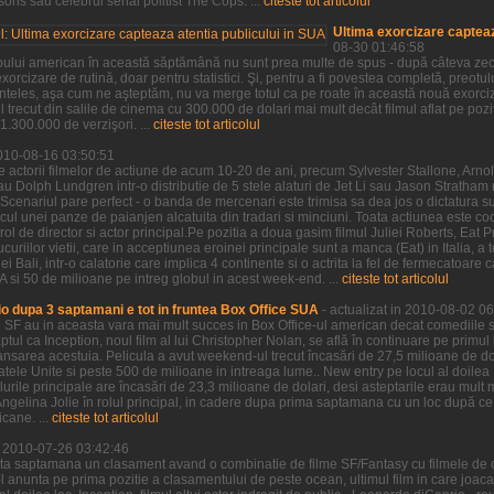
ns sau celebrul serial politist The Cops. ...
citeste tot articolul
Ultima exorcizare capteaz
08-30 01:46:58
pului american în această săptămână nu sunt prea multe de spus - după câteva zeci 
xorcizare de rutină, doar pentru statistici. Şi, pentru a fi povestea completă, preotu
neînteles, aşa cum ne aşteptăm, nu va merge totul ca pe roate în această nouă exorci
 trecut din salile de cinema cu 300.000 de dolari mai mult decât filmul aflat pe po
.300.000 de verzişori. ...
citeste tot articolul
2010-08-16 03:50:51
e actorii filmelor de actiune de acum 10-20 de ani, precum Sylvester Stallone, Ar
au Dolph Lundgren intr-o distributie de 5 stele alaturi de Jet Li sau Jason Stratha
Scenariul pare perfect - o banda de mercenari este trimisa sa dea jos o dictatura s
ocul unei panze de paianjen alcatuita din tradari si minciuni. Toata actiunea este c
rol de director si actor principal.Pe pozitia a doua gasim filmul Juliei Roberts, Eat P
riilor vietii, care in acceptiunea eroinei principale sunt a manca (Eat) in Italia, a t
i Bali, intr-o calatorie care implica 4 continente si o actrita la fel de fermecatoare ca
si 50 de milioane pe intreg globul in acest week-end. ...
citeste tot articolul
o dupa 3 saptamani e tot in fruntea Box Office SUA
- actualizat in 2010-08-02 0
e SF au in aceasta vara mai mult succes in Box Office-ul american decat comediile s
aptul ca Inception, noul film al lui Christopher Nolan, se află în continuare pe primul
nsarea acestuia. Pelicula a avut weekend-ul trecut încasări de 27,5 milioane de dol
tatele Unite si peste 500 de milioane in intreaga lume.. New entry pe locul al doil
lurile principale are încasări de 23,3 milioane de dolari, desi asteptarile erau mul
u Angelina Jolie în rolul principal, in cadere dupa prima saptamana cu un loc după ce 
cane. ...
citeste tot articolul
in 2010-07-26 03:42:46
ta saptamana un clasament avand o combinatie de filme SF/Fantasy cu filmele de 
e-l anunta pe prima pozitie a clasamentului de peste ocean, ultimul film in care joac