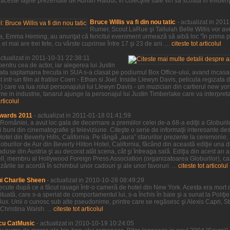
ceste faţete prezentate de Adrian Haiduc în colecţiile sale vin să scoată în evidenţa,
Bruce Willis va fi din nou tatic
- actualizat in 201
Rumer, Scout LaRue şi Tallulah Belle Willis vor ave
a sa, Emma Heming, au anunţat că fericitul eveniment urmează să aibă loc "în prima 
l mai are trei fete, cu vârste cuprinse între 17 şi 23 de ani. ...
citeste tot articolul
actualizat in 2011-10-31 22:38:11
entru cea de actor, iar alegerea lui Justin
sata saptamana trecuta in SUA s-a clasat pe podiumul Box Office-ului, avand incasar
 intr-un film al fratilor Coen - Ethan si Joel. Inside Llewyn Davis, pelicula regizata de
ve) care va lua rolul personajului lui Llewyn Davis - un muzician din cartierul new yo
e in industrie, tanarul ajunge la personajul lui Justin Timberlake care va interpre
articolul
wards 2011
- actualizat in 2011-01-18 01:41:59
 României, a avut loc gala de decernare a premiilor celei de-a 68-a ediţii a Globurilor
 buni din cinematografie şi televiziune. Citeşte o serie de informaţii interesante desp
Hotel din Beverly Hills, California. Pe lângă „aura” starurilor prezente la ceremonie,
burilor de Aur din Beverly Hilton Hotel, California, făcând din această ediţie una d
 aduse din Austria şi au decorat atât scena, cât şi întreaga sală. Ediţia din acest an 
sell, membru al Hollywood Foreign Press Association (organizatoarea Globurilor), car
rile se acordă în schimbul unor cadouri şi ale unor favoruri. ...
citeste tot articolul
ui Charlie Sheen
- actualizat in 2010-10-28 08:49:29
trecute după ce a făcut ravagii într-o cameră de hotel din New York. Acesta era mort 
tituată, care s-a speriat de comportamentul lui, s-a închis în baie şi a sunat la Poliţ
de lux. Unii o cunosc sub alte pseudonime, printre care se regăsesc şi Alexis Capri, 
Christina Walsh. ...
citeste tot articolul
cu CatMusic
- actualizat in 2010-10-19 10:24:05