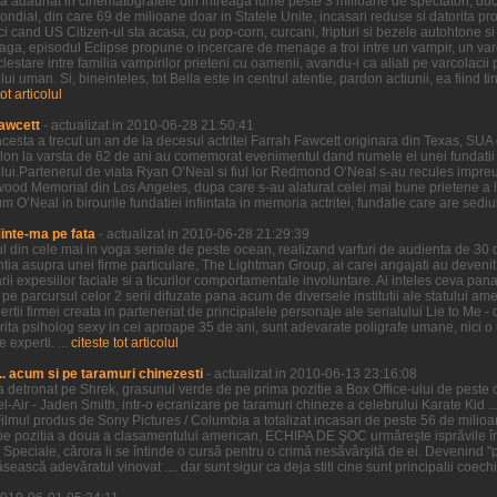
ilm a adaunat in cinematografele din intreaga lume peste 3 milioane de spectatori, duc
al, din care 69 de milioane doar in Statele Unite, incasari reduse si datorita proas
i cand US Citizen-ul sta acasa, cu pop-corn, curcani, fripturi si bezele autohtone si 
 Saga, episodul Eclipse propune o incercare de menage a troi intre un vampir, un var
clestare intre familia vampirilor prieteni cu oamenii, avandu-i ca aliati pe varcolacii 
 uman. Si, bineinteles, tot Bella este in centrul atentie, pardon actiunii, ea fiind tin
tot articolul
awcett
- actualizat in 2010-06-28 21:50:41
cesta a trecut un an de la decesul actritei Farrah Fawcett originara din Texas, SUA 
lon la varsta de 62 de ani au comemorat evenimentul dand numele ei unei fundatii 
ui.Partenerul de viata Ryan O’Neal si fiul lor Redmond O’Neal s-au recules impreu
wood Memorial din Los Angeles, dupa care s-au alaturat celei mai bune prietene a lui
O’Neal in birourile fundatiei infiintata in memoria actritei, fundatie care are sediul i
Minte-ma pe fata
- actualizat in 2010-06-28 21:29:39
ul din cele mai in voga seriale de peste ocean, realizand varfuri de audienta de 30
entia asupra unei firme particulare, The Lightman Group, ai carei angajati au devenit 
 expesiilor faciale si a ticurilor comportamentale involuntare. Ai inteles ceva pana 
parcursul celor 2 serii difuzate pana acum de diversele institutii ale statului ameri
ertii firmei creata in parteneriat de principalele personaje ale serialului Lie to Me -
ctorita psiholog sexy in cei aproape 35 de ani, sunt adevarate poligrafe umane, nici
 experti. ...
citeste tot articolul
.. acum si pe taramuri chinezesti
- actualizat in 2010-06-13 23:16:08
l-a detronat pe Shrek, grasunul verde de pe prima pozitie a Box Office-ului de peste oc
Bel-Air - Jaden Smith, intr-o ecranizare pe taramuri chineze a celebrului Karate Kid ...
ilmul produs de Sony Pictures / Columbia a totalizat incasari de peste 56 de mili
pe pozitia a doua a clasamentului american, ECHIPA DE ŞOC urmăreşte isprăvile înd
e Speciale, cărora li se întinde o cursă pentru o crimă nesăvârşită de ei. Devenind "pr
ească adevăratul vinovat .... dar sunt sigur ca deja stiti cine sunt principalii coechi