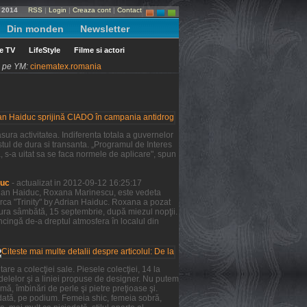
e 2014
RSS
|
Login
|
Creaza cont
|
Contact
Din monden
Newsletter
le TV
LifeStyle
Filme si actori
ni pe YM:
cinematex.romania
ura activitatea. Indiferenta totala a guvernelor
tul de dura si transanta. „Programul de Interes
a, s-a uitat sa se faca normele de aplicare", spun
duc
- actualizat in 2012-09-12 16:25:17
Adrian Haiduc, Roxana Marinescu, este vedeta
rca "Trinity" by Adrian Haiduc. Roxana a pozat
şura sâmbătă, 15 septembrie, după miezul nopţii.
ncingă de-a dreptul atmosfera în localul din
re a colecţiei sale. Piesele colecţiei, 14 la
odelelor şi a liniei propuse de designer. Nu putem
mă, îmbinări de perle şi pietre preţioase şi.
 dată, pe podium. Femeia shic, femeia sobră,