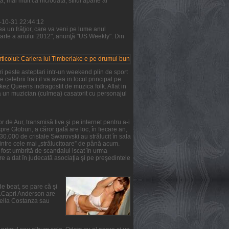
 mai mult ca niciodată, stilul aparte al
1-10-31 22:44:12
a un frăţior, care va veni pe lume anul
parte a anului 2012", anunţă "US Weekly". Din
i peste asteptari intr-un weekend plin de sport
 celebrii frati il va avea in locul principal pe
rkez Queens indragostit de muzica folk. Aflat in
ta un muzician (culmea) casatorit cu personajul
 de Aur, transmisă live şi pe internet pentru a-i
re Globuri, a căror gală are loc, în fiecare an,
 30.000 de cristale Swarovski au strălucit în sala
intre cele mai „strălucitoare” de până acum.
a fost umbrită de scandalul iscat în urma
e a dat în judecată asociaţia şi pe preşedintele
de beat, se pare că şi
ie.Capri Anderson are
Stella Costanza sau