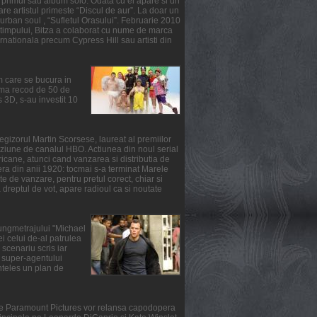
primul sau album solo. Odata cu el apare si un
re artistul primeste “Discul de aur”. La doar un
urban soul , “Sufletul Orasului”. Februarie 2010
l timpului, Bitza a colaborat cu nume de marca
ernationala precum Cypress Hill sau artisti din
m care se bucura in
suma recod de 50 de
3D, s-au investit 10
gizorul Martin Scorsese, laureat al premiilor
ziune de canalul HBO. Actiunea din noul serial
ricane, atunci cand vanzarea si distributia de
fera din anii 1920: tocmai s-a terminat Marele
e de vanzare, pentru pretul corect, chiar si
reptul de vot, apare radioul ca si noutate
lungmetrajului "Michael
i celui de-al patrulea
scenariu scris iar
ul super-agentului
nteles un plan de
rile Paramount Pictures vor relansa capodopera