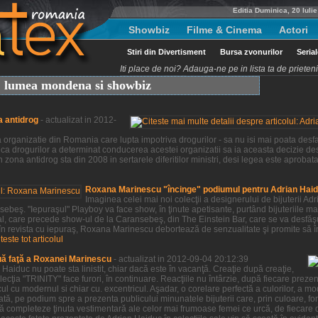
Editia Duminica, 20 Iuli
Showbiz
Filme & Cinema
Actori
Stiri din Divertisment
Bursa zvonurilor
Seria
Iti place de noi? Adauga-ne pe in lista ta de priete
t, lumea mondena si showbiz
a antidrog
- actualizat in 2012-
organizatie din Romania care lupta impotriva drogurilor - sa nu isi mai poata desfas
ca drogurilor a determinat conducerea acestei organizatii sa ia aceasta decizie des
 zona antidrog sta din 2008 in sertarele diferitilor ministri, desi legea este aprobat
Roxana Marinescu "încinge" podiumul pentru Adrian Hai
Imaginea celei mai noi colecţii a designerului de bijuterii 
beş. "Iepuraşul" Playboy va face show, în ţinute apetisante, purtând bijuteriile ma
al, care precede show-ul de la Caransebeş, din The Einstein Bar, care se va desfă
 în revista cu iepuraş, Roxana Marinescu debortează de senzualitate şi promite să î
iteste tot articolul
uă faţă a Roxanei Marinescu
- actualizat in 2012-09-04 20:12:39
aiduc nu poate sta linistit, chiar dacă este în vacanţă. Creaţie după creaţie,
ţia "TRINITY" face furori, în continuare. Reacţiile nu întârzie, după fiecare prezenta
ul cu modernul si chiar cu. excentricul. Aşadar, o corelare perfectă a culorilor, a m
tă, pe podium spre a prezenta publicului minunatele bijuterii care, prin culoare, for
ă completeze ţinuta vestimentară ale celor mai frumoase femei ce urcă, de fiecare