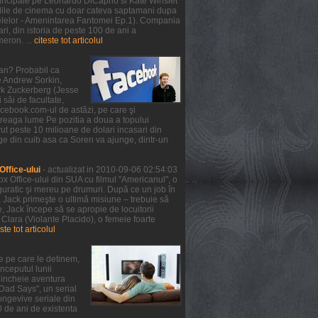
 principale pe Leonardo DiCaprio si Kate Winslet
 salile de cinema cu doar cateva saptamani dupa
telelor - Amenintarea Fantomei Ep.1). Compania
ri, din istoria de peste 100 de ani a
meron. ...
citeste tot articolul
ean? Probabil ca
de Andrew Sorkin,
ark Zuckerberg (Jesse
 săi de facultate,
facebook.com-ul de astăzi, pe care şi
treaga lume Pe pozitia a doua a topului
ut peste 10 milioane de dolari incasari din
ge din cuib asa ca Soren va ajunge, dintr-un
ffice-ului
- actualizat in 2010-09-06 02:54:03
x Office-ului din SUA cu filmul "Americanul", o
guratic şi mereu pe drumuri. După ce un job în
, Jack primeşte o ultimă misiune – trebuie să
 Jack începe să se apropie de locuitorii
 Clara (Violante Placido), o femeie foarte
ste tot articolul
e pe care le detinem,
nceputul lunii
a incheie aventura
 Dad Says", un serial
ongevive seriale din
0 de ani de existenta