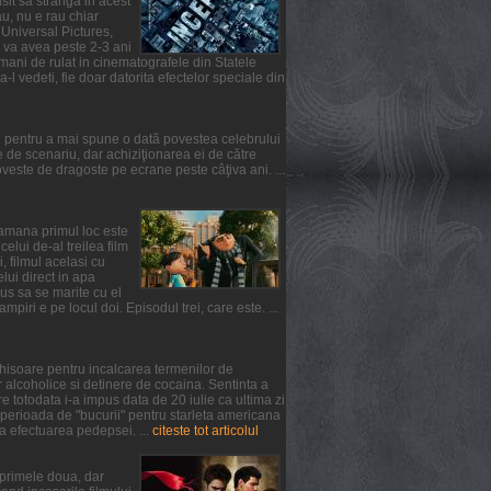
usit sa stranga in acest
u, nu e rau chiar
 Universal Pictures,
l va avea peste 2-3 ani
mani de rulat in cinematografele din Statele
-l vedeti, fie doar datorita efectelor speciale din
l pentru a mai spune o dată povestea celebrului
de scenariu, dar achiziţionarea ei de către
ste de dragoste pe ecrane peste câţiva ani. ...
ptamana primul loc este
lui de-al treilea film
, filmul acelasi cu
elui direct in apa
us sa se marite cu el
iri e pe locul doi. Episodul trei, care este. ...
chisoare pentru incalcarea termenilor de
 alcoholice si detinere de cocaina. Sentinta a
 totodata i-a impus data de 20 iulie ca ultima zi
 perioada de "bucurii" pentru starleta americana
a efectuarea pedepsei. ...
citeste tot articolul
n primele doua, dar