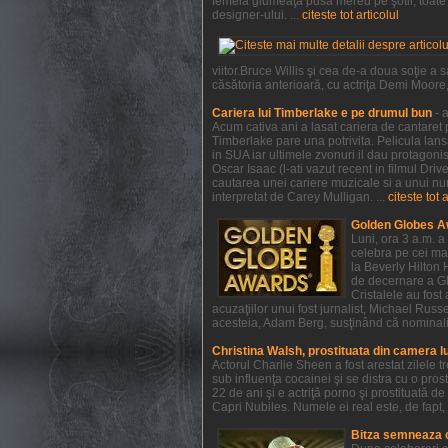
femeia glumeaţă pusă mereu pe şotii, toate a
designer-ului. ...
citeste tot articolul
viitor.Bruce Willis şi cea de-a doua soţie 
căsătoria anterioară, cu actriţa Demi Moore, e
Cariera lui Timberlake e pe drumul bun
- 
Acum cativa ani a lasat cariera de cantaret p
Timberlake pare una potrivita. Pelicula lan
in SUA iar ultimele zvonuri il dau protagonist
Oscar Isaac (l-ati vazut recent in filmul Dri
cautarea unei cariere muzicale si a unui num
interpretat de Carey Mulligan. ...
citeste tot 
Golden Globes A
Luni, ora 3 a.m. a
celebra pe cei mai
la Beverly Hilton 
de decernare a Glo
Cristalele au fost
acuzaţiilor unui fost jurnalist, Michael Rus
acesteia, Adam Berg, susţinând că nominaliză
Christina Walsh, prostituata din camera l
Actorul Charlie Sheen a fost arestat zilele 
sub influenţa cocainei şi se distra cu o pros
22 de ani şi e actriţă porno şi prostituată 
Capri Nubiles. Numele ei real este, de fapt, 
Bitza semneaza 