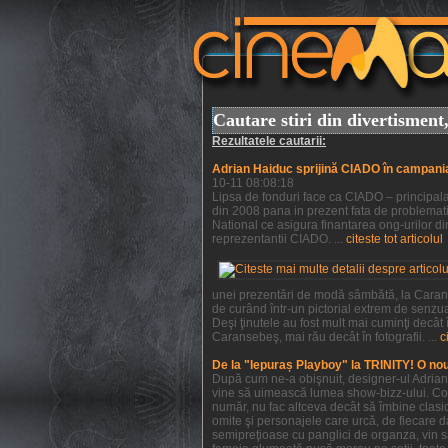
Cautare stiri din divertismen
Rezultatele cautarii:
Adrian Haiduc sprijină CIADO în campani
10-11 08:08:18
Lipsa de fonduri face ca CIADO – principala 
din 2008 pana in prezent fata de problemati
National ce asigura finantarea ong-urilor din
reprezentantii CIADO. ...
citeste tot articolul
unei prezentări de modă sâmbătă, la Caranse
de curând într-un pictorial extrem de senzu
Deşi ţinutele au fost mult mai cuminţi decât
Caransebeş, mai rău decât în fotografii. ...
c
De la "Iepuraș Playboy" la TRINITY! O no
După cum ne-a obişnuit, designer-ul Adrian H
vine să uimească lumea show-bizz-ului. Colec
număr, nu fac altceva decât să îmbine clasic
omite şi personajele care urcă, de fiecare da
semipreţioase cu panglici de organza, vin s