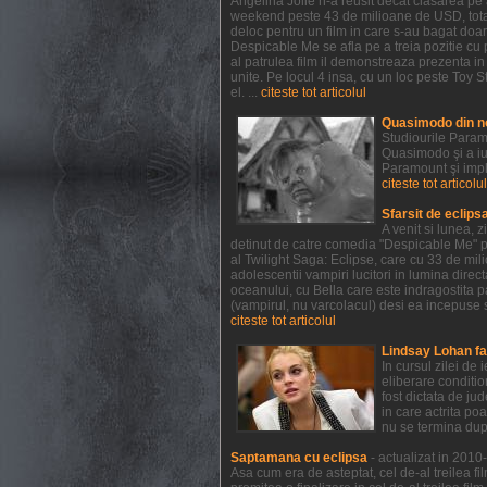
Angelina Jolie n-a reusit decat clasarea pe a
weekend peste 43 de milioane de USD, totali
deloc pentru un film in care s-au bagat doar
Despicable Me se afla pe a treia pozitie cu 
al patrulea film il demonstreaza prezenta i
unite. Pe locul 4 insa, cu un loc peste Toy St
el. ...
citeste tot articolul
Quasimodo din n
Studiourile Param
Quasimodo şi a iu
Paramount şi impl
citeste tot articolul
Sfarsit de eclips
A venit si lunea, 
detinut de catre comedia "Despicable Me" pr
al Twilight Saga: Eclipse, care cu 33 de mil
adolescentii vampiri lucitori in lumina direct
oceanului, cu Bella care este indragostita p
(vampirul, nu varcolacul) desi ea incepuse s
citeste tot articolul
Lindsay Lohan fa
In cursul zilei de
eliberare conditio
fost dictata de ju
in care actrita po
nu se termina dup
Saptamana cu eclipsa
- actualizat in 201
Asa cum era de asteptat, cel de-al treilea fi