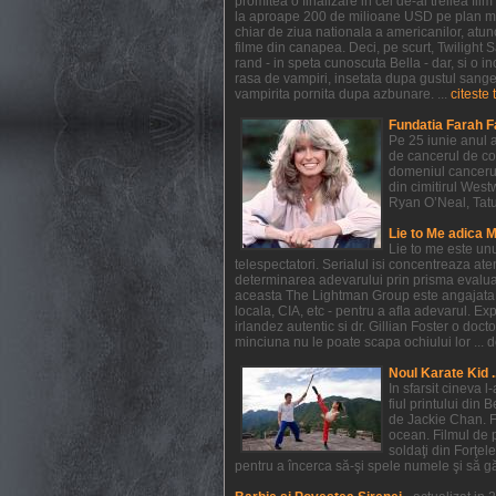
promitea o finalizare in cel de-al treilea f
la aproape 200 de milioane USD pe plan mondi
chiar de ziua nationala a americanilor, atunc
filme din canapea. Deci, pe scurt, Twilight
rand - in speta cunoscuta Bella - dar, si o in
rasa de vampiri, insetata dupa gustul sangelui
vampirita pornita dupa azbunare. ...
citeste 
Fundatia Farah F
Pe 25 iunie anul a
de cancerul de co
domeniul cancerul
din cimitirul West
Ryan O’Neal, Tatum 
Lie to Me adica 
Lie to me este un
telespectatori. Serialul isi concentreaza at
determinarea adevarului prin prisma evaluarii
aceasta The Lightman Group este angajata pe 
locala, CIA, etc - pentru a afla adevarul. Exp
irlandez autentic si dr. Gillian Foster o do
minciuna nu le poate scapa ochiului lor ... de
Noul Karate Kid .
In sfarsit cineva 
fiul printului din 
de Jackie Chan. F
ocean. Filmul de 
soldaţi din Forţel
pentru a încerca să-şi spele numele şi să găs