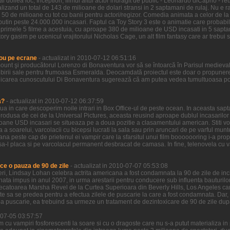
l doilea loc, Inception, filmul altui actor indragit de public - Leonardo diCaprio - re
zand un total de 143 de milioane de dolari stransi in 2 saptamani de rulaj. Nu e ra
 50 de milioane cu tot cu banii pentru actori/regizor. Comedia animata a celor de la
putin peste 24.000.000 incasari. Faptul ca Toy Story 3 este o animatie care probabi
n primele 5 filme a acestuia, cu aproape 380 de milioane de USD incasati in 5 sapta
ory gasim pe ucenicul vrajitorului Nicholas Cage, un alt film fantasy care ar trebui sa
ou pe ecrane
- actualizat in 2010-07-12 06:51:16
ount şi producătorul Lorenzo di Bonaventura vor să se întoarcă în Parisul medieva
birii sale pentru frumoasa Esmeralda. Deocamdată proiectul este doar o propunere 
icarea cunoscutului Di Bonaventura sugerează că am putea vedea tumultuoasa pove
a?
- actualizat in 2010-07-12 06:37:59
ziua in care descoperim noile intrari in Box Office-ul de peste ocean. In aceasta sa
odusa de cei de la Universal Pictures, aceasta reusind aproape dublul incasarilor ce
ioane USD incasari se situeaza pe a doua pozitie a clasamentului american. Stiti voi
a a soarelui, varcolacii cu bicepsi lucrati la sala sau prin aruncari de pe varful munt
ana peste cap de prietenul ei vampir care la sfarsitul unui film booooooring i-a prop
a-l placa si pe varcolacul permanent desbracat de camasa. In fine, telenovela cu vamp
ce o pauza de 90 de zile
- actualizat in 2010-07-07 05:53:08
 ieri, Lindsay Lohan celebra actrita americana a fost condamnata la 90 de zile de in
nata impus in anul 2007, in urma arestarii pentru conducere sub influenta bauturilor
decatoarea Marsha Revel de la Curtea Superioara din Beverly Hills, Los Angeles care
ate sa se predea pentru a efectua zilele de puscarie la care a fost condamnata. Dar,
a puscarie, ea trebuind sa urmeze un tratament de dezintoxicare de 90 de zile dup
0-07-05 03:57:57
lm cu vampiri fosforescenti la soare si cu o dragoste care nu s-a putut materializa i