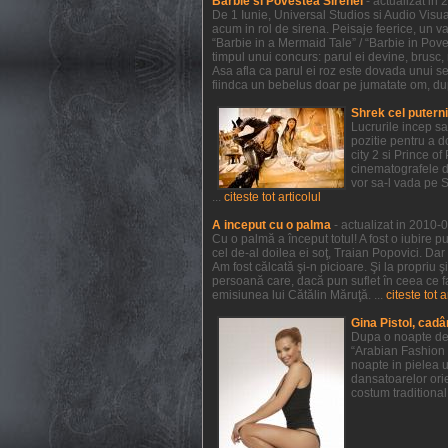
Barbie si Povestea Sirenei
- actualizat in
De 1 Iunie, Universal Studios si Audio Visual
acum in rol de sirena. Peisaje feerice, un va
“Barbie in a Mermaid Tale” / “Barbie in Pov
timpul unui concurs: parul ei devine, brusc, r
Asa afla ca parul ei roz este dovada unui sec
fiindca un bebelus doar pe jumatate om, dupa 
Shrek cel putern
Lucrurile incep s
pozitie pentru a 
city 2 si Prince 
cinematografele de
vor sa-l vada pe 
...
citeste tot articolul
A inceput cu o palma
- actualizat in 2010-
Cu o palmă a început totul! A fost o iubire p
cel de-al doilea ei soţ, Traian Popovici. Dar
Am fost călcată şi-n picioare. Şi la propriu 
persoană care, dacă pun suflet în ceea ce f
emisiunea lui Cătălin Măruţă. ...
citeste tot a
Gina Pistol, cadâ
Dupa o noapte de 
“Arabian Fashion 
noapte in pielea u
dansatoarelor orie
costum traditional