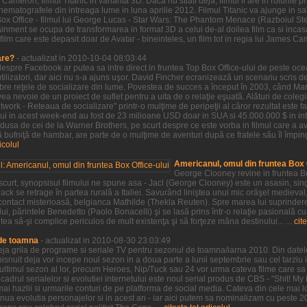
Cameron, filmul Titanic in varianta 3D. Daca nu stiati deja, filmul ii are in rolurile
 cinematografele din intreaga lume in luna aprilie 2012. Filmul Titanic va ajunge in
Box Office - filmul lui George Lucas - Star Wars: The Phantom Menace (Razboiul S
inment se ocupa de transformarea in format 3D a celui de-al doilea film ca si incasa
film care este depasit doar de Avatar - bineinteles, un film tot in regia lui James Ca
are?
- actualizat in 2010-10-04 08:03:44
 despre Facebook ar putea sa intre direct in fruntea Top Box Office-ului de peste oc
ilizatori, dar aici nu s-a ajuns uşor. David Fincher ecranizează un scenariu scris 
ebre reţele de socializare din lume. Povestea de succes a început în 2003, când M
a nevoie de un proiect de suflet pentru a uita de o relaţie eşuată. Alături de colegii
twork - Reteaua de socializare" printr-o mulţime de peripeţii al căror rezultat este 
lui in acest week-end au fost de 23 milioane USD doar in SUA si 45.000.000 $ in in
dusa de cei de la Warner Brothers, pe scurt despre ce este vorba in filmul care a av
bufniţă de hambar, are parte de o mulţime de aventuri după ce fratele său îl împin
ticolul
Americanul, omul din fruntea Box O
George Clooney revine in fruntea Bo
 scurt, synopsisul filmului ne spune asa - Jacl (George Clooney) este un asasin, sin
ack se retrage în partea rurală a Italiei. Savurând liniştea unui mic orăşel medieval
ontact misterioasă, belgianca Mathilde (Thekla Reuten). Spre marea lui suprindere,
ui, părintele Benedetto (Paolo Bonacelli) şi se lasă prins într-o relaţie pasională cu
tea să-şi complice periculos de mult existenţa şi să forţeze mâna destinului... ...
cite
 de toamna
- actualizat in 2010-08-30 23:03:49
 deja grila de programe si seriale TV pentru sezonul de toamna/iarna 2010. Din datel
snuit deja vor incepe noul sezon in a doua parte a lunii septembrie sau cel tarziu i
t ultimul sezon al lor, precum Heroes, Nip/Tuck sau 24 vor urma cateva filme care s
cadrul serialelor si evolutiei internetului este noul serial produs de CBS - "Shit! My
mai hazlii si urmarile conturi de pe platforma de social media. Cateva din cele mai l
tinua evolutia personajelor si in acest an - iar aici putem sa nominalizam cu peste 2