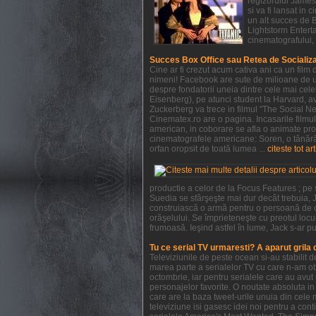
regizorului James 
si va fi lansat in
un alt succes de 
Lightstorm Enterta
cinematografului, 
Succes Box Office sau Retea de Socializ
Cine ar fi crezut acum cativa ani ca un film
nimeni! Facebook are sute de milioane de ut
despre fondatorii uneia dintre cele mai cel
Eisenberg), pe atunci student la Harvard, ave
Zuckerberg va trece in filmul "The Social Ne
Cinematex.ro are o pagina. Incasarile filmu
american, in coborare se afla o animate pro
cinematografele americane: Soren, o tânără 
orfan oropsit de toată lumea ...
citeste tot ar
productie a celor de la Focus Features ; pe
Suedia se sfârşeşte mai dur decât trebuia, J
construiască o armă pentru o persoană de c
orăşelului. Se împrieteneşte cu preotul locul
frumoasă. Ieşind astfel în lume, Jack s-ar pu
Tu ce serial TV urmaresti? A aparut grila
Televiziunile de peste ocean si-au stabilit
marea parte a serialelor TV cu care n-am obi
octombrie, iar pentru serialele care au avu
personajelor favorite. O noutate absoluta in 
care are la baza tweet-urile unuia din cele 
televiziune isi gasesc idei noi pentru a con