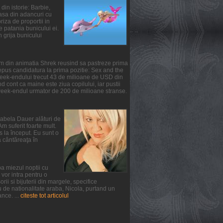
din istorie: Barbie,
oasa din adancuri cu
iza de proportii in
te patania bunicului ei.
n grija bunicului
ilm din animatia Shrek reusind sa pastreze prima
epus candidatura la prima pozitie: Sex and the
 week-endului trecut 43 de milioane de USD din
 cont ca maine este ziua copilului, iar pustii
 week-endul urmator de 200 de milioane stranse.
irabela Dauer alături de
m suferit foarte mult.
s la început. Eu sunt o
a cântăreaţa în
a miezul noptii cu
vor intra pentru o
ii si bijuterii din margele, specifice
u de nationalitate araba, Nicola, purtand un
nce. ...
citeste tot articolul