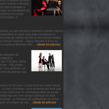
and incasarile filmului
tei lansari a filmului,
se uita la parade si
colac si o muritoare de
puternici si o noua
at Victoriei, o
ocazie cu care familia si prietenii vedetei rapuse
umanitare al carui scop este cercetarea in
na timp de cateva minute la mormantul actritei
 Farrah Fawcett – Alana Stewart si fiicei lui
n cartierul Beverly Hills. ...
citeste tot articolul
 de milioane de
experti in
aici ? Ei bine, firma
can - FBI, politie
 dr. Cal Lightman, un
 o urma de adevar sau
ean, si cel care i-a luat locul nu e altul decat
. cu mici schimbari, locul profesorului fiind luat
oane de USD doar in cinematografele de peste
răzneţe ale unei echipe pitoreşti de foşti
oscrişi", se folosesc de aptitudinile lor unice
pieri ai echipei de soc ...
citeste tot articolul