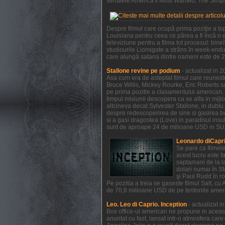
serialele America's Most Wanted, The Simpso
Despre filmul care ocupă prima poziţie a to
Louisiana pentru ceea ce părea a fi încă o e
televiziune pentru a filma tot procesul: bi
studiourile Lionsgate a strâns în week-endul
care alungă satana dintre oameni este de 21
Stallone revine pe podium
- actualizat in 
Asa cum era de asteptat filmul care reunest
Bruce Willis, Mickey Rourke, Eric Roberts s
pe prima pozitie a clasamentului american. 
timpul misiunii descopera ca se alfa in mijl
altcineva decat Sylvester Stallone, in dublu 
despre redescoperirea de sine si gasirea bucu
si a gasi dragostea (Love) in paradisul insule
sunt de aproape 24 de milioane USD in SUA 
Leonardo diCapri
Se pare ca filmel
acest lucru este f
saptamani de la la
dolari numai în S
şi Paul Rudd în ro
Pe pozitia a treia se gaseste filmul Salt, c
de 70,8 milioane USD de pe teritoriile ameri
Leo. Leo di Caprio. Inception
- actualizat 
Box office-ul american ne propune in aceas
anuntat cu fast, lansat intr-o atmosfera car