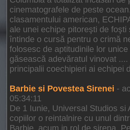
cinematografele de peste ocean.
clasamentului american, ECHIPA
ale unei echipe pitoreşti de foşti
întinde o cursă pentru o crimă n
folosesc de aptitudinile lor unic
găsească adevăratul vinovat .... 
principalii coechipieri ai echipei 
Barbie si Povestea Sirenei
- ac
05:34:11
De 1 Iunie, Universal Studios si
copiilor o reintalnire cu unul din
Barbie, acum in rol de sirena. Pei