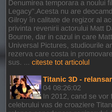
Denumirea temporara a noului f
Legacy".Acesta nu are deocamdat
Gilroy în calitate de regizor al a
privinta revenirii actorului Matt
Bourne, dar in cazul in care Mat
Universal Pictures, studiourile 
rezerva care costa in promovarea
sus. ...
citeste tot articolul
Titanic 3D - relansar
04 08:26:02
In 2012, cand se vor 
celebrului vas de croaziere Tita