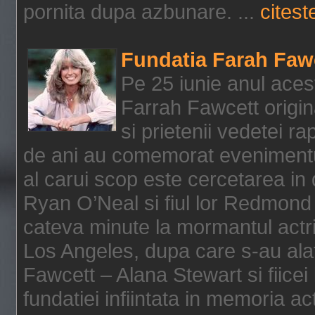
pornita dupa azbunare. ...
citeste
Fundatia Farah Faw
Pe 25 iunie anul acest
Farrah Fawcett origin
si prietenii vedetei r
de ani au comemorat evenimentul
al carui scop este cercetarea in
Ryan O’Neal si fiul lor Redmond
cateva minute la mormantul actri
Los Angeles, dupa care s-au alat
Fawcett – Alana Stewart si fiicei
fundatiei infiintata in memoria act