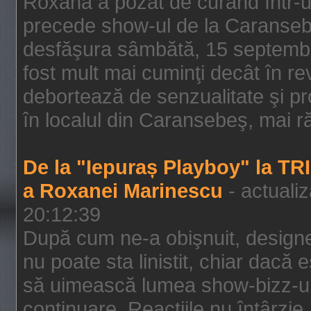
Roxana a pozat de curând într-u
precede show-ul de la Caransebe
desfăşura sâmbătă, 15 septembrie
fost mult mai cuminţi decât în r
debortează de senzualitate şi pr
în localul din Caransebeş, mai rău
De la "Iepuraș Playboy" la TR
a Roxanei Marinescu
- actuali
20:12:39
După cum ne-a obişnuit, designe
nu poate sta linistit, chiar dacă 
să uimească lumea show-bizz-ului
continuare. Reacţiile nu întârzie