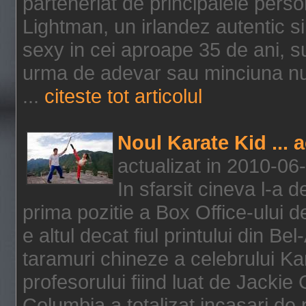
parteneriat de principalele person
Lightman, un irlandez autentic si 
sexy in cei aproape 35 de ani, s
urma de adevar sau minciuna nu l
...
citeste tot articolul
Noul Karate Kid ... 
actualizat in 2010-06
In sfarsit cineva l-a
prima pozitie a Box Office-ului de
e altul decat fiul printului din Be
taramuri chineze a celebrului Kar
profesorului fiind luat de Jackie
Columbia a totalizat incasari de