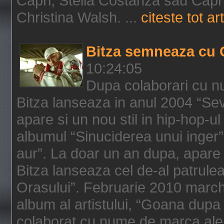
Capri, Stella Costanza sau Capri
Christina Walsh. ...
citeste tot art
Bitza semneaza cu 
10:24:05
Dupa colaborari cu n
Bitza lanseaza in anul 2004 “Sev
apare si un nou stil in hip-hop-u
albumul “Sinuciderea unui inger”,
aur”. La doar un an dupa, apare 
Bitza lanseaza cel de-al patrulea
Orasului”. Februarie 2010 marche
album al artistului, “Goana dupa f
colaborat cu nume de marca ale 