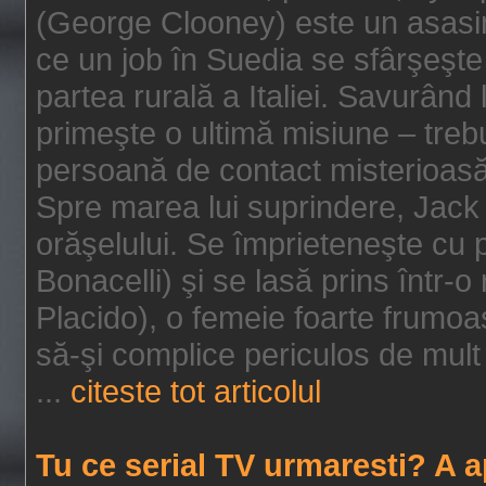
(George Clooney) este un asasin
ce un job în Suedia se sfârşeşte
partea rurală a Italiei. Savurând
primeşte o ultimă misiune – tre
persoană de contact misterioasă
Spre marea lui suprindere, Jack 
orăşelului. Se împrieteneşte cu p
Bonacelli) şi se lasă prins într-o
Placido), o femeie foarte frumoas
să-şi complice periculos de mult 
...
citeste tot articolul
Tu ce serial TV urmaresti? A 