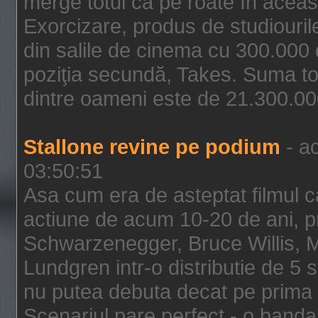
merge totul ca pe roate în aceas
Exorcizare, produs de studiouril
din salile de cinema cu 300.000 d
poziţia secundă, Takes. Suma to
dintre oameni este de 21.300.000
Stallone revine pe podium
- ac
03:50:51
Asa cum era de asteptat filmul ca
actiune de acum 10-20 de ani, p
Schwarzenegger, Bruce Willis, 
Lundgren intr-o distributie de 5 
nu putea debuta decat pe prima 
Scenariul pare perfect - o banda