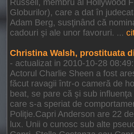
Russell, membru al Hollywood F
Globurilor), care a dat în judeca
Adam Berg, susţinând că nominal
cadouri şi ale unor favoruri. ...
ci
Christina Walsh, prostituata 
- actualizat in 2010-10-28 08:49
Actorul Charlie Sheen a fost ares
făcut ravagii într-o cameră de h
beat, se pare că şi sub influenţa 
care s-a speriat de comportamentu
Poliţie.Capri Anderson are 22 de 
lux. Unii o cunosc sub alte pseu