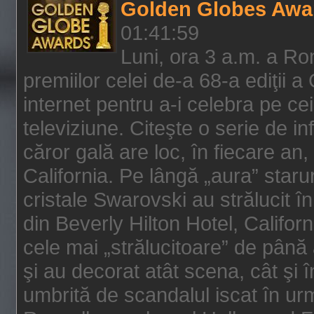
Golden Globes Awa
01:41:59
Luni, ora 3 a.m. a Ro
premiilor celei de-a 68-a ediţii a
internet pentru a-i celebra pe ce
televiziune. Citeşte o serie de i
căror gală are loc, în fiecare an,
California. Pe lângă „aura” star
cristale Swarovski au strălucit î
din Beverly Hilton Hotel, Califor
cele mai „strălucitoare” de până
şi au decorat atât scena, cât şi î
umbrită de scandalul iscat în urm