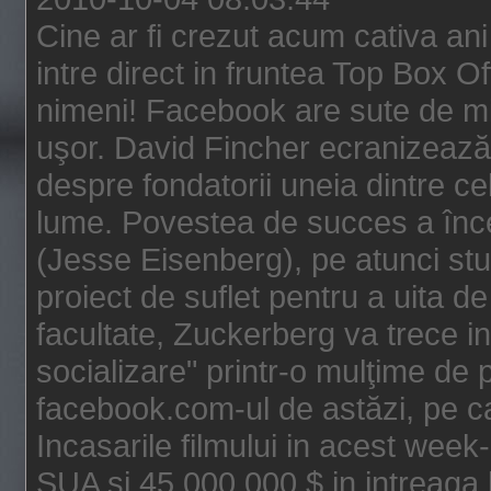
Cine ar fi crezut acum cativa an
intre direct in fruntea Top Box O
nimeni! Facebook are sute de mili
uşor. David Fincher ecranizează
despre fondatorii uneia dintre ce
lume. Povestea de succes a înc
(Jesse Eisenberg), pe atunci st
proiect de suflet pentru a uita de
facultate, Zuckerberg va trece i
socializare" printr-o mulţime de p
facebook.com-ul de astăzi, pe c
Incasarile filmului in acest wee
SUA si 45.000.000 $ in intreaga 