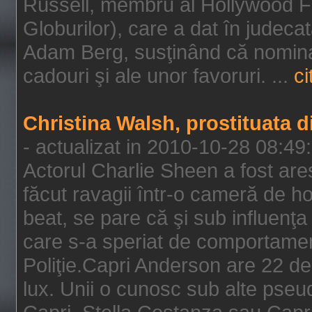
Russell, membru al Hollywood F
Globurilor), care a dat în judeca
Adam Berg, susţinând că nominal
cadouri şi ale unor favoruri. ...
ci
Christina Walsh, prostituata 
- actualizat in 2010-10-28 08:49
Actorul Charlie Sheen a fost ares
făcut ravagii într-o cameră de h
beat, se pare că şi sub influenţa 
care s-a speriat de comportamentu
Poliţie.Capri Anderson are 22 de 
lux. Unii o cunosc sub alte pseu