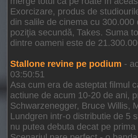
merge totul ca pe roate în aceas
Exorcizare, produs de studiouril
din salile de cinema cu 300.000 d
poziţia secundă, Takes. Suma to
dintre oameni este de 21.300.000
Stallone revine pe podium
- ac
03:50:51
Asa cum era de asteptat filmul ca
actiune de acum 10-20 de ani, p
Schwarzenegger, Bruce Willis, 
Lundgren intr-o distributie de 5 
nu putea debuta decat pe prima 
Scenariul pare perfect - o banda