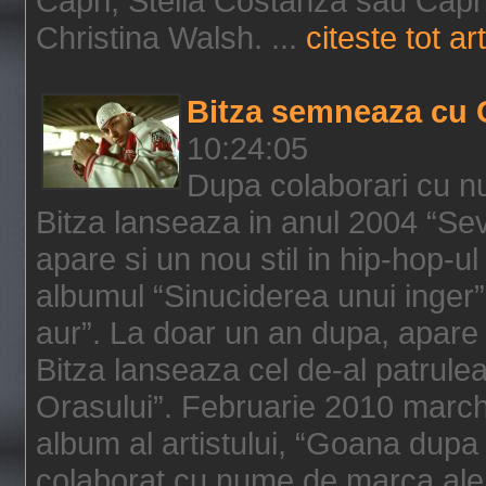
Capri, Stella Costanza sau Capri
Christina Walsh. ...
citeste tot art
Bitza semneaza cu 
10:24:05
Dupa colaborari cu n
Bitza lanseaza in anul 2004 “Sev
apare si un nou stil in hip-hop-u
albumul “Sinuciderea unui inger”,
aur”. La doar un an dupa, apare 
Bitza lanseaza cel de-al patrulea
Orasului”. Februarie 2010 marche
album al artistului, “Goana dupa f
colaborat cu nume de marca ale 