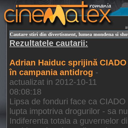
I
Cautare stiri din divertisment, lumea mondena si sh
Rezultatele cautarii:
Adrian Haiduc sprijină CIADO
în campania antidrog
-
actualizat in 2012-10-11
08:08:18
Lipsa de fonduri face ca CIADO 
lupta impotriva drogurilor - sa nu
Indiferenta totala a guvernelor d