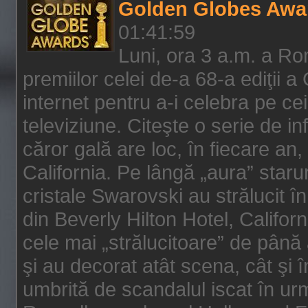
Golden Globes Awa
01:41:59
Luni, ora 3 a.m. a Ro
premiilor celei de-a 68-a ediţii a
internet pentru a-i celebra pe ce
televiziune. Citeşte o serie de i
căror gală are loc, în fiecare an,
California. Pe lângă „aura” star
cristale Swarovski au strălucit î
din Beverly Hilton Hotel, Califor
cele mai „strălucitoare” de până
şi au decorat atât scena, cât şi î
umbrită de scandalul iscat în urm