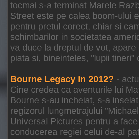
tocmai s-a terminat Marele Razbo
Street este pe calea boom-ului e
pentru pretul corect, chiar si c
schimbarilor in societatea ame
va duce la dreptul de vot, apare
piata si, bineinteles, "lupii tiner
Bourne Legacy in 2012?
- actu
Cine credea ca aventurile lui Ma
Bourne s-au incheiat, s-a inselat
regizorul lungmetrajului "Michael
Universal Pictures pentru a face 
conducerea regiei celui de-al pat