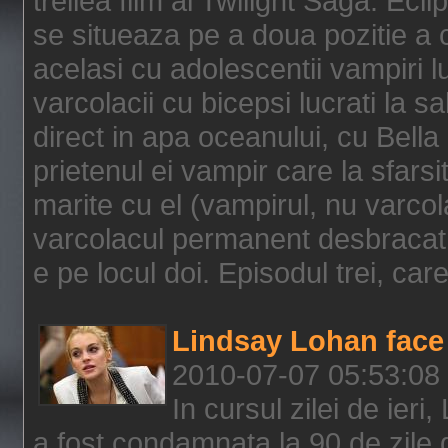
treilea film al Twilight Saga: Ec
se situeaza pe a doua pozitie a c
acelasi cu adolescentii vampiri lu
varcolacii cu bicepsi lucrati la s
direct in apa oceanului, cu Bell
prietenul ei vampir care la sfars
marite cu el (vampirul, nu varcol
varcolacul permanent desbracat 
e pe locul doi. Episodul trei, care
Lindsay Lohan face 
2010-07-07 05:53:08
In cursul zilei de ier
a fost condamnata la 90 de zile 