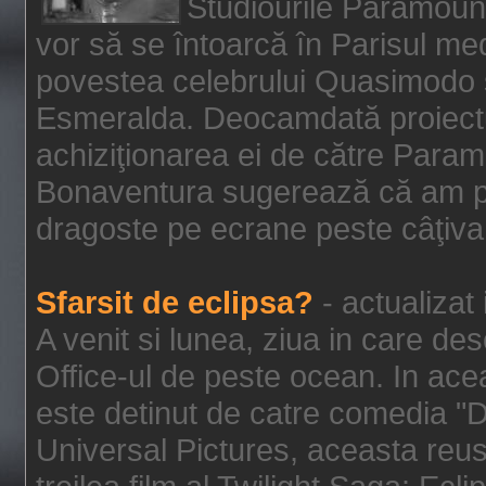
Studiourile Paramoun
vor să se întoarcă în Parisul me
povestea celebrului Quasimodo şi
Esmeralda. Deocamdată proiectu
achiziţionarea ei de către Param
Bonaventura sugerează că am p
dragoste pe ecrane peste câţiva 
Sfarsit de eclipsa?
- actualizat
A venit si lunea, ziua in care des
Office-ul de peste ocean. In ac
este detinut de catre comedia "
Universal Pictures, aceasta reus