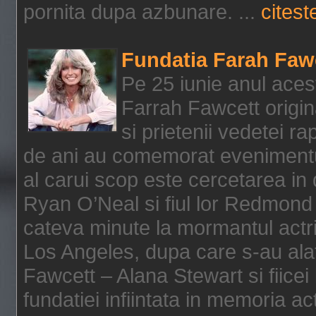
pornita dupa azbunare. ...
citeste
Fundatia Farah Faw
Pe 25 iunie anul acest
Farrah Fawcett origin
si prietenii vedetei r
de ani au comemorat evenimentul
al carui scop este cercetarea in
Ryan O’Neal si fiul lor Redmond
cateva minute la mormantul actri
Los Angeles, dupa care s-au alat
Fawcett – Alana Stewart si fiicei
fundatiei infiintata in memoria act