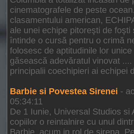
cinematografele de peste ocean.
clasamentului american, ECHIPA
ale unei echipe pitoreşti de foşti
întinde o cursă pentru o crimă n
folosesc de aptitudinile lor unic
găsească adevăratul vinovat .... 
principalii coechipieri ai echipei 
Barbie si Povestea Sirenei
- ac
05:34:11
De 1 Iunie, Universal Studios si
copiilor o reintalnire cu unul din
Barbie, acum in rol de sirena. Pei