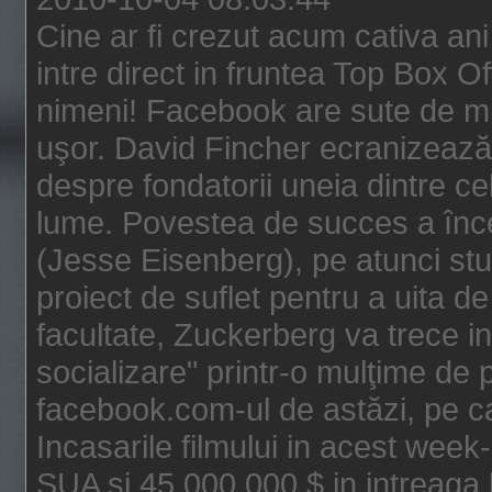
Cine ar fi crezut acum cativa an
intre direct in fruntea Top Box O
nimeni! Facebook are sute de mili
uşor. David Fincher ecranizează
despre fondatorii uneia dintre ce
lume. Povestea de succes a înc
(Jesse Eisenberg), pe atunci st
proiect de suflet pentru a uita de
facultate, Zuckerberg va trece i
socializare" printr-o mulţime de p
facebook.com-ul de astăzi, pe c
Incasarile filmului in acest wee
SUA si 45.000.000 $ in intreaga 