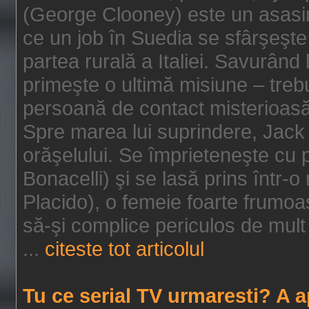
(George Clooney) este un asasin
ce un job în Suedia se sfârşeşte
partea rurală a Italiei. Savurând
primeşte o ultimă misiune – tre
persoană de contact misterioasă
Spre marea lui suprindere, Jack 
orăşelului. Se împrieteneşte cu p
Bonacelli) şi se lasă prins într-o
Placido), o femeie foarte frumoas
să-şi complice periculos de mult 
...
citeste tot articolul
Tu ce serial TV urmaresti? A 