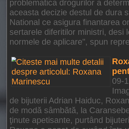
problematica drogurilor a determ
aceasta decizie destul de dura s
National ce asigura finantarea on
sertarele diferitilor ministri, des
normele de aplicare", spun repre
Rox
pent
09-1
Imag
de bijuterii Adrian Haiduc, Roxa
de modă sâmbătă, la Caransebeş
ţinute apetisante, purtând bijuter