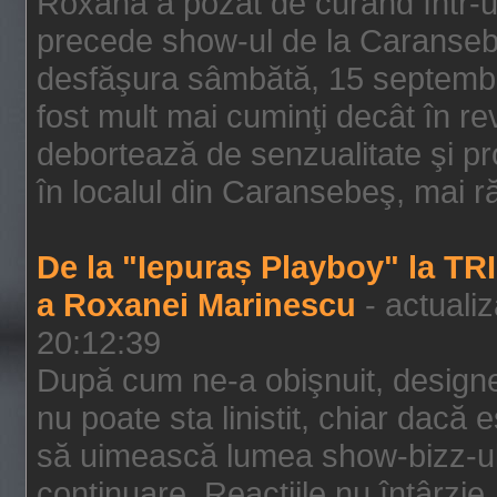
Roxana a pozat de curând într-u
precede show-ul de la Caransebe
desfăşura sâmbătă, 15 septembrie
fost mult mai cuminţi decât în r
debortează de senzualitate şi pr
în localul din Caransebeş, mai rău
De la "Iepuraș Playboy" la TR
a Roxanei Marinescu
- actuali
20:12:39
După cum ne-a obişnuit, designe
nu poate sta linistit, chiar dacă 
să uimească lumea show-bizz-ului
continuare. Reacţiile nu întârzie