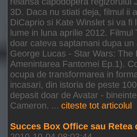
relansa capodopera regizorului J
3D. Daca nu stiati deja, filmul ii
DiCaprio si Kate Winslet si va fi
lume in luna aprilie 2012. Filmul
doar cateva saptamani dupa un al
George Lucas - Star Wars: The 
Amenintarea Fantomei Ep.1). Co
ocupa de transformarea in format 
incasari, din istoria de peste 10
depasit doar de Avatar - bineintel
Cameron. ...
citeste tot articolul
Succes Box Office sau Retea 
2010-10-04 08:03:44