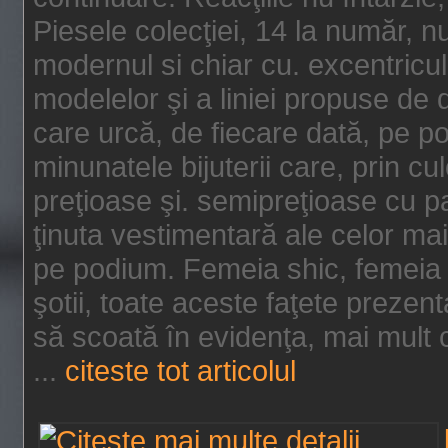
Piesele colecţiei, 14 la număr, n
modernul si chiar cu. excentricul.
modelelor şi a liniei propuse de
care urcă, de fiecare dată, pe p
minunatele bijuterii care, prin cu
preţioase şi. semipreţioase cu p
ţinuta vestimentară ale celor ma
pe podium. Femeia shic, femeia
şotii, toate aceste faţete prezent
să scoată în evidenţa, mai mult ca
...
citeste tot articolul