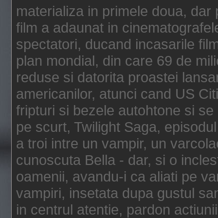
materializa in primele doua, dar p
film a adaunat in cinematografel
spectatori, ducand incasarile fi
plan mondial, din care 69 de mili
reduse si datorita proastei lansar
americanilor, atunci cand US Cit
fripturi si bezele autohtone si se
pe scurt, Twilight Saga, episod
a troi intre un vampir, un varcola
cunoscuta Bella - dar, si o incles
oamenii, avandu-i ca aliati pe va
vampiri, insetata dupa gustul san
in centrul atentie, pardon actiunii,