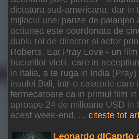
dictatura sud-americana, dar in t
mijlocul unei panze de paianjen a
actiunea este coordonata de cine
dublu rol de director si actor pri
Roberts, Eat Pray Love - un film
bucuriilor vietii, care in accepti
in Italia, a te ruga in India (Pra
insulei Bali, intr-o calatorie care 
fermecatoare ca in primul film in 
aproape 24 de milioane USD in S
acest week-end. ...
citeste tot ar
Leonardo diCaprio d