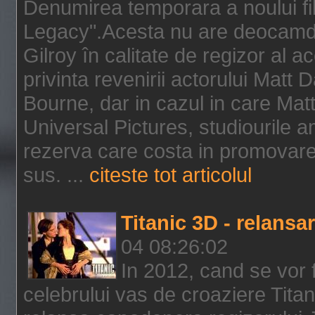
Denumirea temporara a noului f
Legacy".Acesta nu are deocamdat
Gilroy în calitate de regizor al a
privinta revenirii actorului Matt
Bourne, dar in cazul in care Mat
Universal Pictures, studiourile 
rezerva care costa in promovarea
sus. ...
citeste tot articolul
Titanic 3D - relansar
04 08:26:02
In 2012, cand se vor 
celebrului vas de croaziere Tita