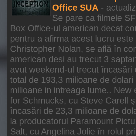
Office SUA
- actuali
Se pare ca filmele SF
Box Office-ul american decat com
pentru a afirma acest lucru este f
Christopher Nolan, se află în con
american desi au trecut 3 saptam
avut weekend-ul trecut încasări d
total de 193,3 milioane de dolari
milioane in intreaga lume.. New 
for Schmucks, cu Steve Carell şi 
încasări de 23,3 milioane de dola
la producatorul Paramount Pictur
Salt, cu Angelina Jolie în rolul 