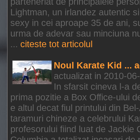
parteneriat de principalele person
Lightman, un irlandez autentic si 
sexy in cei aproape 35 de ani, s
urma de adevar sau minciuna nu l
...
citeste tot articolul
Noul Karate Kid ... 
actualizat in 2010-06
In sfarsit cineva l-a
prima pozitie a Box Office-ului de
e altul decat fiul printului din Be
taramuri chineze a celebrului Kar
profesorului fiind luat de Jackie
Columbia a totalizat incasari de