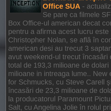
Office SUA
- actuali
Se pare ca filmele SF
Box Office-ul american decat com
pentru a afirma acest lucru este f
Christopher Nolan, se află în con
american desi au trecut 3 saptam
avut weekend-ul trecut încasări d
total de 193,3 milioane de dolari
milioane in intreaga lume.. New 
for Schmucks, cu Steve Carell şi 
încasări de 23,3 milioane de dola
la producatorul Paramount Pictur
Salt, cu Angelina Jolie în rolul 