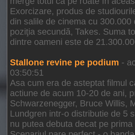
merge totul ca pe roate în aceas
Exorcizare, produs de studiouril
din salile de cinema cu 300.000 d
poziţia secundă, Takes. Suma to
dintre oameni este de 21.300.000
Stallone revine pe podium
- ac
03:50:51
Asa cum era de asteptat filmul ca
actiune de acum 10-20 de ani, p
Schwarzenegger, Bruce Willis, 
Lundgren intr-o distributie de 5 
nu putea debuta decat pe prima 
Scenariul pare perfect - o banda