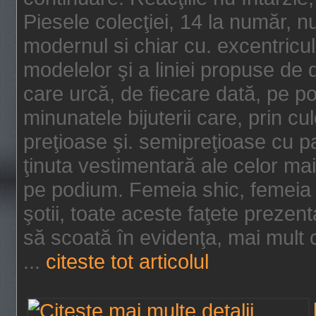
Piesele colecţiei, 14 la număr, n
modernul si chiar cu. excentricul.
modelelor şi a liniei propuse de
care urcă, de fiecare dată, pe p
minunatele bijuterii care, prin cu
preţioase şi. semipreţioase cu p
ţinuta vestimentară ale celor ma
pe podium. Femeia shic, femeia
şotii, toate aceste faţete prezent
să scoată în evidenţa, mai mult ca
...
citeste tot articolul