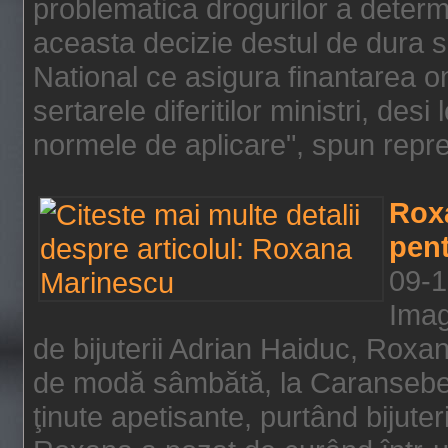
problematica drogurilor a determ
aceasta decizie destul de dura s
National ce asigura finantarea on
sertarele diferitilor ministri, des
normele de aplicare", spun repre
Rox
pent
09-1
Imag
de bijuterii Adrian Haiduc, Roxa
de modă sâmbătă, la Caransebeş
ţinute apetisante, purtând bijuter