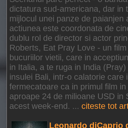
dictatura sud-americana, dar in t
mijlocul unei panze de paianjen a
actiunea este coordonata de cine
dublu rol de director si actor pri
Roberts, Eat Pray Love - un film
bucuriilor vietii, care in accepti
in Italia, a te ruga in India (Pra
insulei Bali, intr-o calatorie care 
fermecatoare ca in primul film in 
aproape 24 de milioane USD in S
acest week-end. ...
citeste tot ar
Leonardo diCaprio d