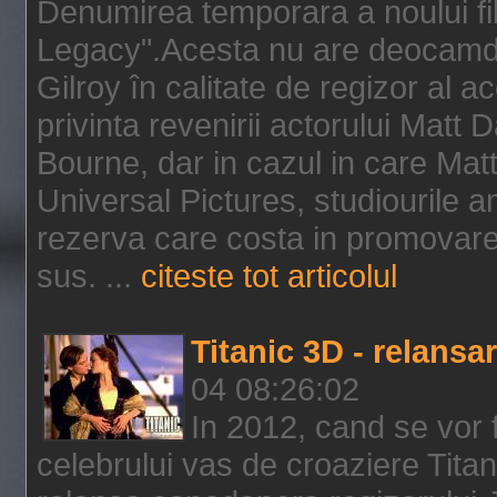
Denumirea temporara a noului f
Legacy".Acesta nu are deocamdat
Gilroy în calitate de regizor al a
privinta revenirii actorului Matt
Bourne, dar in cazul in care Mat
Universal Pictures, studiourile 
rezerva care costa in promovarea
sus. ...
citeste tot articolul
Titanic 3D - relansar
04 08:26:02
In 2012, cand se vor 
celebrului vas de croaziere Tita