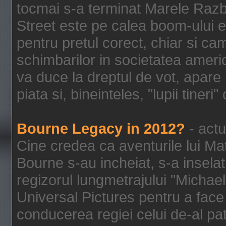
tocmai s-a terminat Marele Razbo
Street este pe calea boom-ului e
pentru pretul corect, chiar si c
schimbarilor in societatea ame
va duce la dreptul de vot, apare
piata si, bineinteles, "lupii tiner
Bourne Legacy in 2012?
- actu
Cine credea ca aventurile lui Ma
Bourne s-au incheiat, s-a inselat
regizorul lungmetrajului "Michael
Universal Pictures pentru a face 
conducerea regiei celui de-al pat