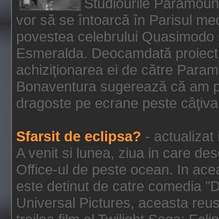
Studiourile Paramoun
vor să se întoarcă în Parisul me
povestea celebrului Quasimodo şi
Esmeralda. Deocamdată proiectu
achiziţionarea ei de către Param
Bonaventura sugerează că am p
dragoste pe ecrane peste câţiva 
Sfarsit de eclipsa?
- actualizat
A venit si lunea, ziua in care des
Office-ul de peste ocean. In ac
este detinut de catre comedia "
Universal Pictures, aceasta reus