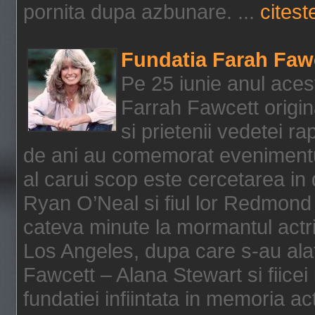
pornita dupa azbunare. ...
citeste
Fundatia Farah Faw
Pe 25 iunie anul acest
Farrah Fawcett origin
si prietenii vedetei r
de ani au comemorat evenimentul
al carui scop este cercetarea in
Ryan O’Neal si fiul lor Redmond
cateva minute la mormantul actri
Los Angeles, dupa care s-au alat
Fawcett – Alana Stewart si fiicei
fundatiei infiintata in memoria act