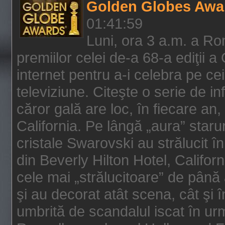
Golden Globes Awa
01:41:59
Luni, ora 3 a.m. a Ro
premiilor celei de-a 68-a ediţii a
internet pentru a-i celebra pe ce
televiziune. Citeşte o serie de i
căror gală are loc, în fiecare an,
California. Pe lângă „aura” star
cristale Swarovski au strălucit î
din Beverly Hilton Hotel, Califor
cele mai „strălucitoare” de până
şi au decorat atât scena, cât şi î
umbrită de scandalul iscat în urm