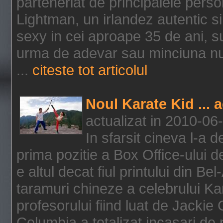
parteneriat de principalele person
Lightman, un irlandez autentic si 
sexy in cei aproape 35 de ani, s
urma de adevar sau minciuna nu l
...
citeste tot articolul
Noul Karate Kid ... 
actualizat in 2010-06
In sfarsit cineva l-a
prima pozitie a Box Office-ului de
e altul decat fiul printului din Be
taramuri chineze a celebrului Kar
profesorului fiind luat de Jackie
Columbia a totalizat incasari de