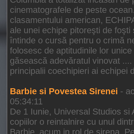
cinematografele de peste ocean.
clasamentului american, ECHIPA
ale unei echipe pitoreşti de foşti
întinde o cursă pentru o crimă n
folosesc de aptitudinile lor unic
găsească adevăratul vinovat .... 
principalii coechipieri ai echipei 
Barbie si Povestea Sirenei
- ac
05:34:11
De 1 Iunie, Universal Studios si
copiilor o reintalnire cu unul din
Barbie, acum in rol de sirena. Pei