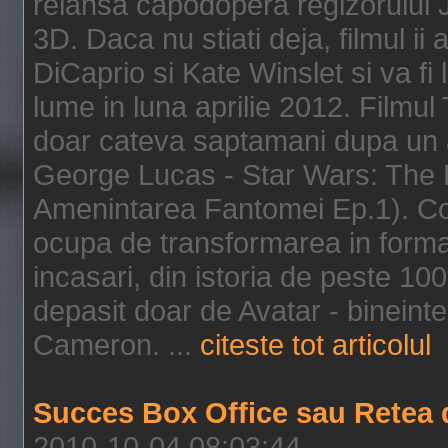
relansa capodopera regizorului J
3D. Daca nu stiati deja, filmul ii
DiCaprio si Kate Winslet si va fi
lume in luna aprilie 2012. Filmul
doar cateva saptamani dupa un al
George Lucas - Star Wars: The 
Amenintarea Fantomei Ep.1). Co
ocupa de transformarea in format 
incasari, din istoria de peste 10
depasit doar de Avatar - bineintel
Cameron. ...
citeste tot articolul
Succes Box Office sau Retea 
2010-10-04 08:03:44