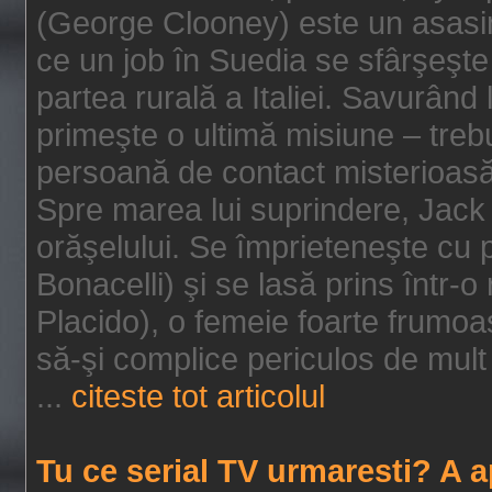
(George Clooney) este un asasin
ce un job în Suedia se sfârşeşte
partea rurală a Italiei. Savurând
primeşte o ultimă misiune – tre
persoană de contact misterioasă
Spre marea lui suprindere, Jack 
orăşelului. Se împrieteneşte cu p
Bonacelli) şi se lasă prins într-o
Placido), o femeie foarte frumoas
să-şi complice periculos de mult 
...
citeste tot articolul
Tu ce serial TV urmaresti? A 