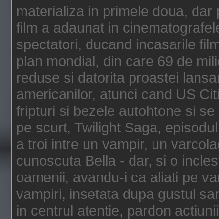
materializa in primele doua, dar p
film a adaunat in cinematografel
spectatori, ducand incasarile fi
plan mondial, din care 69 de mili
reduse si datorita proastei lansar
americanilor, atunci cand US Cit
fripturi si bezele autohtone si se
pe scurt, Twilight Saga, episod
a troi intre un vampir, un varcola
cunoscuta Bella - dar, si o incles
oamenii, avandu-i ca aliati pe va
vampiri, insetata dupa gustul san
in centrul atentie, pardon actiunii,