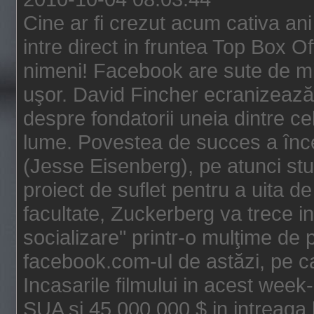
Cine ar fi crezut acum cativa an
intre direct in fruntea Top Box O
nimeni! Facebook are sute de mili
uşor. David Fincher ecranizează
despre fondatorii uneia dintre ce
lume. Povestea de succes a înc
(Jesse Eisenberg), pe atunci st
proiect de suflet pentru a uita de
facultate, Zuckerberg va trece i
socializare" printr-o mulţime de p
facebook.com-ul de astăzi, pe c
Incasarile filmului in acest wee
SUA si 45.000.000 $ in intreaga 