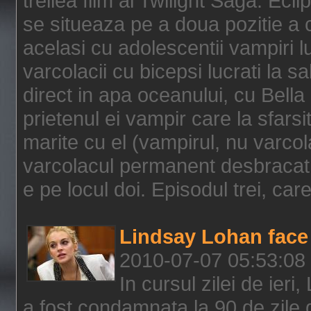
treilea film al Twilight Saga: Ec
se situeaza pe a doua pozitie a c
acelasi cu adolescentii vampiri lu
varcolacii cu bicepsi lucrati la s
direct in apa oceanului, cu Bell
prietenul ei vampir care la sfars
marite cu el (vampirul, nu varcol
varcolacul permanent desbracat 
e pe locul doi. Episodul trei, care
Lindsay Lohan face 
2010-07-07 05:53:08
In cursul zilei de ier
a fost condamnata la 90 de zile 