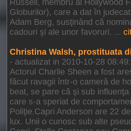
Russell, membru al Hollywood F
Globurilor), care a dat în judeca
Adam Berg, susţinând că nominal
cadouri şi ale unor favoruri. ...
ci
Christina Walsh, prostituata 
- actualizat in 2010-10-28 08:49
Actorul Charlie Sheen a fost ares
făcut ravagii într-o cameră de h
beat, se pare că şi sub influenţa 
care s-a speriat de comportamentu
Poliţie.Capri Anderson are 22 de 
lux. Unii o cunosc sub alte pseu