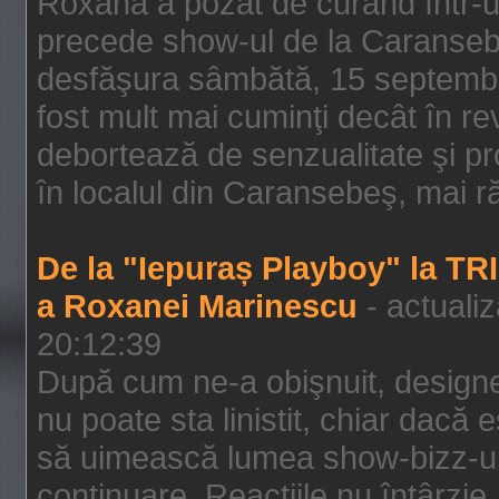
Roxana a pozat de curând într-u
precede show-ul de la Caransebe
desfăşura sâmbătă, 15 septembrie
fost mult mai cuminţi decât în r
debortează de senzualitate şi pr
în localul din Caransebeş, mai rău
De la "Iepuraș Playboy" la TR
a Roxanei Marinescu
- actuali
20:12:39
După cum ne-a obişnuit, designe
nu poate sta linistit, chiar dacă 
să uimească lumea show-bizz-ului
continuare. Reacţiile nu întârzie