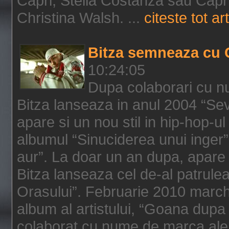
Capri, Stella Costanza sau Capri
Christina Walsh. ...
citeste tot art
Bitza semneaza cu 
10:24:05
Dupa colaborari cu n
Bitza lanseaza in anul 2004 “Sev
apare si un nou stil in hip-hop-u
albumul “Sinuciderea unui inger”,
aur”. La doar un an dupa, apare 
Bitza lanseaza cel de-al patrulea
Orasului”. Februarie 2010 marche
album al artistului, “Goana dupa f
colaborat cu nume de marca ale 