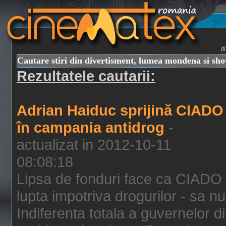
I
Cautare stiri din divertisment, lumea mondena si sh
Rezultatele cautarii:
Adrian Haiduc sprijină CIADO
în campania antidrog
-
actualizat in 2012-10-11
08:08:18
Lipsa de fonduri face ca CIADO 
lupta impotriva drogurilor - sa nu
Indiferenta totala a guvernelor d