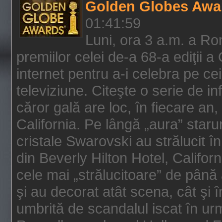
Golden Globes Awa
01:41:59
Luni, ora 3 a.m. a Ro
premiilor celei de-a 68-a ediţii a
internet pentru a-i celebra pe ce
televiziune. Citeşte o serie de i
căror gală are loc, în fiecare an,
California. Pe lângă „aura” star
cristale Swarovski au strălucit î
din Beverly Hilton Hotel, Califor
cele mai „strălucitoare” de până
şi au decorat atât scena, cât şi î
umbrită de scandalul iscat în urm