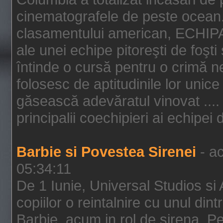
cinematografele de peste ocean.
clasamentului american, ECHIPA
ale unei echipe pitoreşti de foşti
întinde o cursă pentru o crimă n
folosesc de aptitudinile lor unic
găsească adevăratul vinovat .... 
principalii coechipieri ai echipei 
Barbie si Povestea Sirenei
- ac
05:34:11
De 1 Iunie, Universal Studios si
copiilor o reintalnire cu unul din
Barbie, acum in rol de sirena. Pei