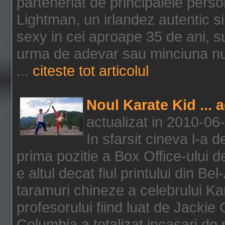
parteneriat de principalele person
Lightman, un irlandez autentic si 
sexy in cei aproape 35 de ani, s
urma de adevar sau minciuna nu l
...
citeste tot articolul
Noul Karate Kid ... 
actualizat in 2010-06
In sfarsit cineva l-a
prima pozitie a Box Office-ului de
e altul decat fiul printului din Be
taramuri chineze a celebrului Kar
profesorului fiind luat de Jackie
Columbia a totalizat incasari de