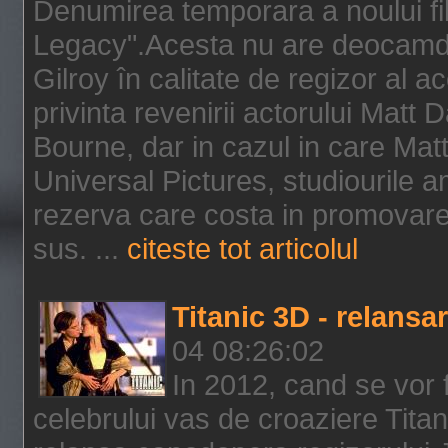
Denumirea temporara a noului f
Legacy".Acesta nu are deocamdat
Gilroy în calitate de regizor al a
privinta revenirii actorului Matt
Bourne, dar in cazul in care Mat
Universal Pictures, studiourile 
rezerva care costa in promovarea
sus. ...
citeste tot articolul
Titanic 3D - relansar
04 08:26:02
In 2012, cand se vor 
celebrului vas de croaziere Tita