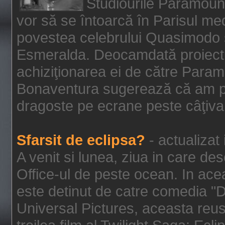
Studiourile Paramoun
vor să se întoarcă în Parisul me
povestea celebrului Quasimodo şi
Esmeralda. Deocamdată proiectu
achiziţionarea ei de către Param
Bonaventura sugerează că am p
dragoste pe ecrane peste câţiva 
Sfarsit de eclipsa?
- actualizat
A venit si lunea, ziua in care des
Office-ul de peste ocean. In ac
este detinut de catre comedia "
Universal Pictures, aceasta reus