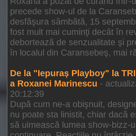
Roxana a pozat de curând într-u
precede show-ul de la Caransebe
desfăşura sâmbătă, 15 septembrie
fost mult mai cuminţi decât în r
debortează de senzualitate şi pr
în localul din Caransebeş, mai rău
De la "Iepuraș Playboy" la TR
a Roxanei Marinescu
- actuali
20:12:39
După cum ne-a obişnuit, designe
nu poate sta linistit, chiar dacă 
să uimească lumea show-bizz-ului
continuare. Reacţiile nu întârzie