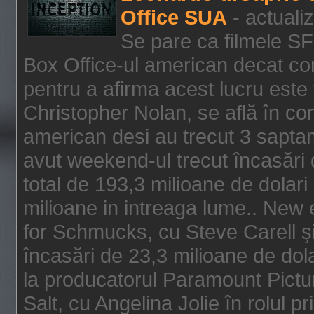
Office SUA
- actuali
Se pare ca filmele SF
Box Office-ul american decat com
pentru a afirma acest lucru este f
Christopher Nolan, se află în con
american desi au trecut 3 saptam
avut weekend-ul trecut încasări d
total de 193,3 milioane de dolari
milioane in intreaga lume.. New 
for Schmucks, cu Steve Carell şi 
încasări de 23,3 milioane de dola
la producatorul Paramount Pictur
Salt, cu Angelina Jolie în rolul 