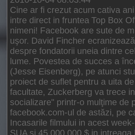
Cine ar fi crezut acum cativa an
intre direct in fruntea Top Box O
nimeni! Facebook are sute de mili
uşor. David Fincher ecranizează
despre fondatorii uneia dintre ce
lume. Povestea de succes a înc
(Jesse Eisenberg), pe atunci st
proiect de suflet pentru a uita de
facultate, Zuckerberg va trece i
socializare" printr-o mulţime de p
facebook.com-ul de astăzi, pe c
Incasarile filmului in acest wee
SUA si 45.000.000 $ in intreaga 