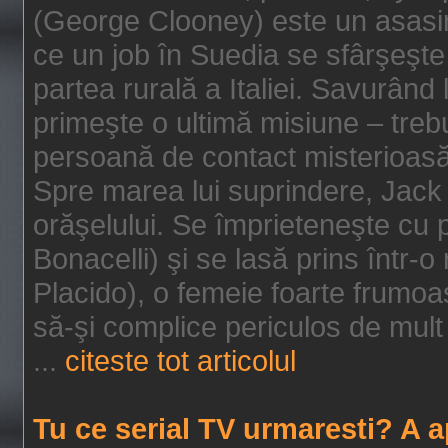
(George Clooney) este un asasin
ce un job în Suedia se sfârşeşte
partea rurală a Italiei. Savurând
primeşte o ultimă misiune – tre
persoană de contact misterioasă
Spre marea lui suprindere, Jack 
orăşelului. Se împrieteneşte cu p
Bonacelli) şi se lasă prins într-o
Placido), o femeie foarte frumoas
să-şi complice periculos de mult 
...
citeste tot articolul
Tu ce serial TV urmaresti? A 