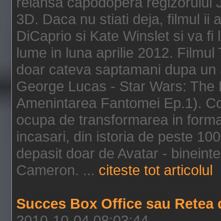
relansa capodopera regizorului J
3D. Daca nu stiati deja, filmul ii
DiCaprio si Kate Winslet si va fi
lume in luna aprilie 2012. Filmul
doar cateva saptamani dupa un al
George Lucas - Star Wars: The 
Amenintarea Fantomei Ep.1). Co
ocupa de transformarea in format 
incasari, din istoria de peste 10
depasit doar de Avatar - bineintel
Cameron. ...
citeste tot articolul
Succes Box Office sau Retea 
2010-10-04 08:03:44