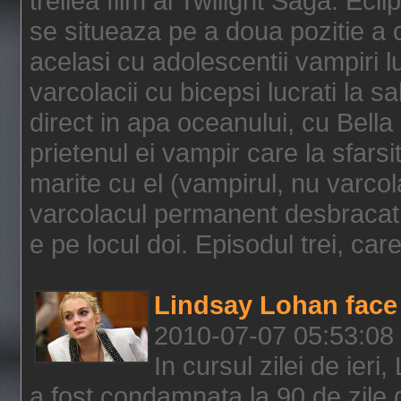
treilea film al Twilight Saga: Ec
se situeaza pe a doua pozitie a c
acelasi cu adolescentii vampiri lu
varcolacii cu bicepsi lucrati la s
direct in apa oceanului, cu Bell
prietenul ei vampir care la sfars
marite cu el (vampirul, nu varcol
varcolacul permanent desbracat 
e pe locul doi. Episodul trei, care
Lindsay Lohan face 
2010-07-07 05:53:08
In cursul zilei de ier
a fost condamnata la 90 de zile 