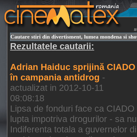
I
Cautare stiri din divertisment, lumea mondena si sh
Rezultatele cautarii:
Adrian Haiduc sprijină CIADO
în campania antidrog
-
actualizat in 2012-10-11
08:08:18
Lipsa de fonduri face ca CIADO 
lupta impotriva drogurilor - sa nu
Indiferenta totala a guvernelor d