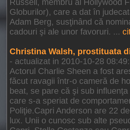
Russell, membru al Hollywood F
Globurilor), care a dat în judeca
Adam Berg, susţinând că nominal
cadouri şi ale unor favoruri. ...
ci
Christina Walsh, prostituata 
- actualizat in 2010-10-28 08:49
Actorul Charlie Sheen a fost ares
făcut ravagii într-o cameră de h
beat, se pare că şi sub influenţa 
care s-a speriat de comportamentu
Poliţie.Capri Anderson are 22 de 
lux. Unii o cunosc sub alte pseu