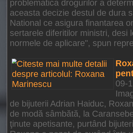
problematica drogurilor a determ
aceasta decizie destul de dura s
National ce asigura finantarea on
sertarele diferitilor ministri, des
normele de aplicare", spun repre
Rox
pent
09-1
Imag
de bijuterii Adrian Haiduc, Roxa
de modă sâmbătă, la Caransebeş
ţinute apetisante, purtând bijuter