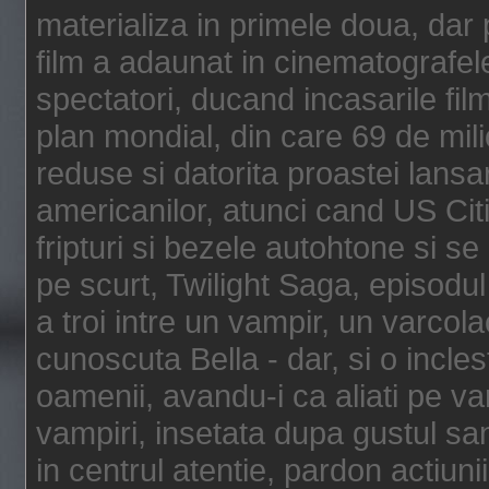
materializa in primele doua, dar p
film a adaunat in cinematografel
spectatori, ducand incasarile fi
plan mondial, din care 69 de mili
reduse si datorita proastei lansar
americanilor, atunci cand US Cit
fripturi si bezele autohtone si se
pe scurt, Twilight Saga, episod
a troi intre un vampir, un varcola
cunoscuta Bella - dar, si o incles
oamenii, avandu-i ca aliati pe va
vampiri, insetata dupa gustul san
in centrul atentie, pardon actiunii,