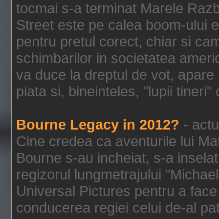
tocmai s-a terminat Marele Razbo
Street este pe calea boom-ului e
pentru pretul corect, chiar si c
schimbarilor in societatea ame
va duce la dreptul de vot, apare
piata si, bineinteles, "lupii tiner
Bourne Legacy in 2012?
- actu
Cine credea ca aventurile lui Ma
Bourne s-au incheiat, s-a inselat
regizorul lungmetrajului "Michael
Universal Pictures pentru a face 
conducerea regiei celui de-al pat