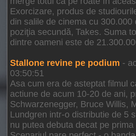
merge totul ca pe roate în aceas
Exorcizare, produs de studiouril
din salile de cinema cu 300.000 d
poziţia secundă, Takes. Suma to
dintre oameni este de 21.300.000
Stallone revine pe podium
- ac
03:50:51
Asa cum era de asteptat filmul ca
actiune de acum 10-20 de ani, p
Schwarzenegger, Bruce Willis, 
Lundgren intr-o distributie de 5 
nu putea debuta decat pe prima 
Scenariul pare perfect - o banda