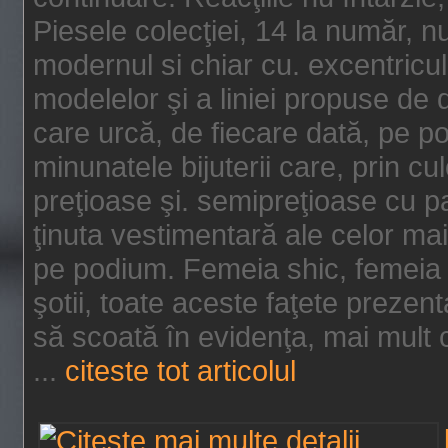
Piesele colecţiei, 14 la număr, n
modernul si chiar cu. excentricul.
modelelor şi a liniei propuse de
care urcă, de fiecare dată, pe p
minunatele bijuterii care, prin cu
preţioase şi. semipreţioase cu p
ţinuta vestimentară ale celor ma
pe podium. Femeia shic, femeia
şotii, toate aceste faţete prezent
să scoată în evidenţa, mai mult ca
...
citeste tot articolul