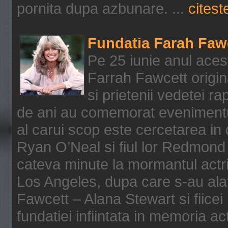
pornita dupa azbunare. ...
citeste
Fundatia Farah Faw
Pe 25 iunie anul acest
Farrah Fawcett origin
si prietenii vedetei r
de ani au comemorat evenimentul
al carui scop este cercetarea in
Ryan O’Neal si fiul lor Redmond
cateva minute la mormantul actri
Los Angeles, dupa care s-au alat
Fawcett – Alana Stewart si fiicei
fundatiei infiintata in memoria act