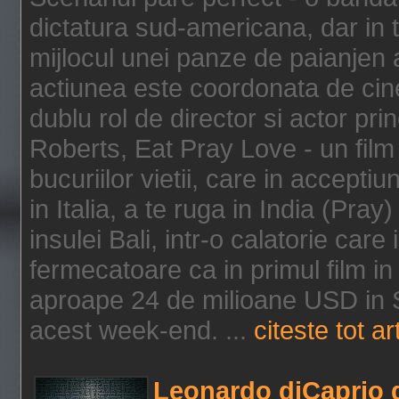
dictatura sud-americana, dar in t
mijlocul unei panze de paianjen a
actiunea este coordonata de cine
dublu rol de director si actor pri
Roberts, Eat Pray Love - un film
bucuriilor vietii, care in accepti
in Italia, a te ruga in India (Pra
insulei Bali, intr-o calatorie care 
fermecatoare ca in primul film in 
aproape 24 de milioane USD in S
acest week-end. ...
citeste tot ar
Leonardo diCaprio d