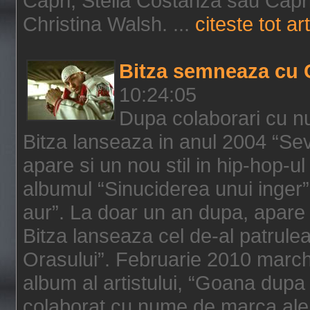
Capri, Stella Costanza sau Capri
Christina Walsh. ...
citeste tot art
Bitza semneaza cu 
10:24:05
Dupa colaborari cu n
Bitza lanseaza in anul 2004 “Sev
apare si un nou stil in hip-hop-u
albumul “Sinuciderea unui inger”,
aur”. La doar un an dupa, apare 
Bitza lanseaza cel de-al patrulea
Orasului”. Februarie 2010 marche
album al artistului, “Goana dupa f
colaborat cu nume de marca ale 