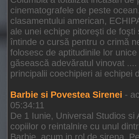
cinematografele de peste ocean.
clasamentului american, ECHIPA
ale unei echipe pitoreşti de foşti
întinde o cursă pentru o crimă n
folosesc de aptitudinile lor unic
găsească adevăratul vinovat .... 
principalii coechipieri ai echipei 
Barbie si Povestea Sirenei
- ac
05:34:11
De 1 Iunie, Universal Studios si
copiilor o reintalnire cu unul din
Barbie, acum in rol de sirena. Pei