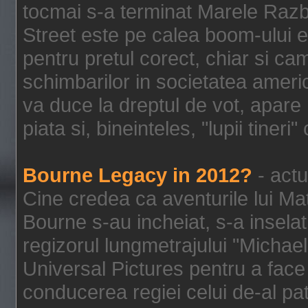
tocmai s-a terminat Marele Razbo
Street este pe calea boom-ului e
pentru pretul corect, chiar si c
schimbarilor in societatea ame
va duce la dreptul de vot, apare
piata si, bineinteles, "lupii tiner
Bourne Legacy in 2012?
- actu
Cine credea ca aventurile lui Ma
Bourne s-au incheiat, s-a inselat
regizorul lungmetrajului "Michael
Universal Pictures pentru a face 
conducerea regiei celui de-al pat