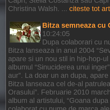
Capri, Stella Costanza sau Capri
Christina Walsh. ...
citeste tot art
Bitza semneaza cu 
10:24:05
Dupa colaborari cu n
Bitza lanseaza in anul 2004 “Sev
apare si un nou stil in hip-hop-u
albumul “Sinuciderea unui inger”,
aur”. La doar un an dupa, apare 
Bitza lanseaza cel de-al patrulea
Orasului”. Februarie 2010 marche
album al artistului, “Goana dupa f
colaborat cu nume de marca ale 