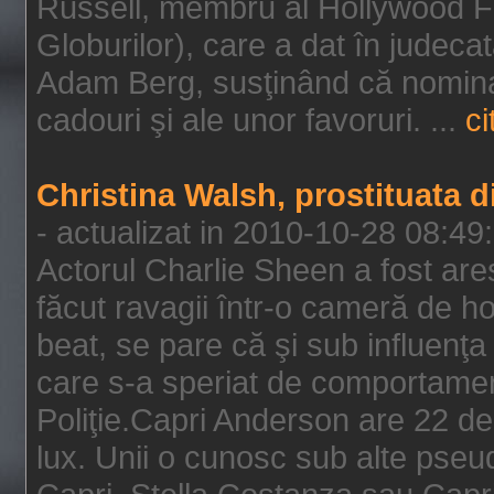
Russell, membru al Hollywood F
Globurilor), care a dat în judeca
Adam Berg, susţinând că nominal
cadouri şi ale unor favoruri. ...
ci
Christina Walsh, prostituata 
- actualizat in 2010-10-28 08:49
Actorul Charlie Sheen a fost ares
făcut ravagii într-o cameră de h
beat, se pare că şi sub influenţa 
care s-a speriat de comportamentu
Poliţie.Capri Anderson are 22 de 
lux. Unii o cunosc sub alte pseu