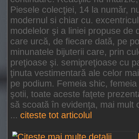
Piesele colecţiei, 14 la număr, n
modernul si chiar cu. excentricul.
modelelor şi a liniei propuse de
care urcă, de fiecare dată, pe p
minunatele bijuterii care, prin cu
preţioase şi. semipreţioase cu p
ţinuta vestimentară ale celor ma
pe podium. Femeia shic, femeia
şotii, toate aceste faţete prezent
să scoată în evidenţa, mai mult ca
...
citeste tot articolul