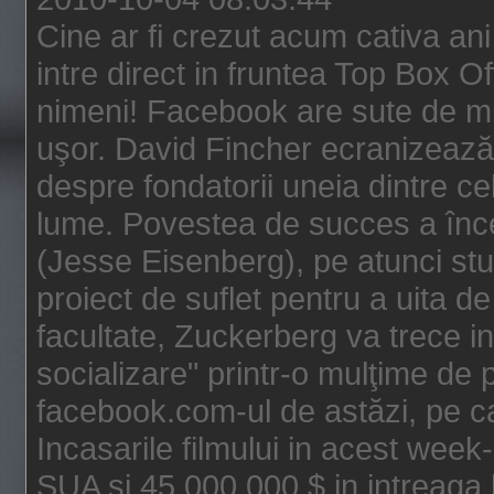
Cine ar fi crezut acum cativa an
intre direct in fruntea Top Box O
nimeni! Facebook are sute de mili
uşor. David Fincher ecranizează
despre fondatorii uneia dintre ce
lume. Povestea de succes a înc
(Jesse Eisenberg), pe atunci st
proiect de suflet pentru a uita de
facultate, Zuckerberg va trece i
socializare" printr-o mulţime de p
facebook.com-ul de astăzi, pe c
Incasarile filmului in acest wee
SUA si 45.000.000 $ in intreaga 