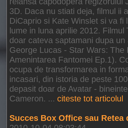
relansa capodopera regizorului J
3D. Daca nu stiati deja, filmul ii
DiCaprio si Kate Winslet si va fi
lume in luna aprilie 2012. Filmul
doar cateva saptamani dupa un al
George Lucas - Star Wars: The 
Amenintarea Fantomei Ep.1). Co
ocupa de transformarea in format 
incasari, din istoria de peste 10
depasit doar de Avatar - bineintel
Cameron. ...
citeste tot articolul
Succes Box Office sau Retea 
2010-10-04 08:03:44