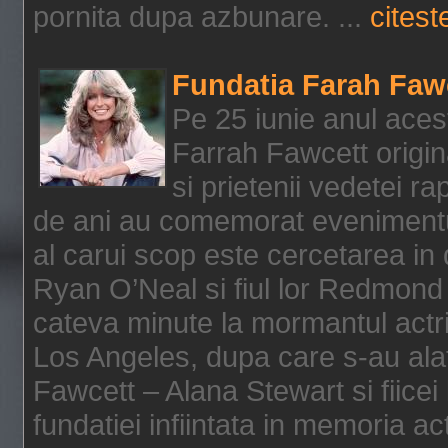
pornita dupa azbunare. ...
citeste
Fundatia Farah Faw
Pe 25 iunie anul acest
Farrah Fawcett origin
si prietenii vedetei r
de ani au comemorat evenimentul
al carui scop este cercetarea in
Ryan O’Neal si fiul lor Redmond
cateva minute la mormantul actri
Los Angeles, dupa care s-au alat
Fawcett – Alana Stewart si fiicei
fundatiei infiintata in memoria act