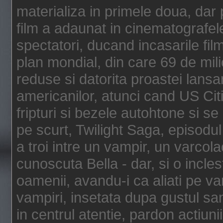
materializa in primele doua, dar p
film a adaunat in cinematografel
spectatori, ducand incasarile fi
plan mondial, din care 69 de mili
reduse si datorita proastei lansar
americanilor, atunci cand US Cit
fripturi si bezele autohtone si se
pe scurt, Twilight Saga, episod
a troi intre un vampir, un varcola
cunoscuta Bella - dar, si o incles
oamenii, avandu-i ca aliati pe va
vampiri, insetata dupa gustul san
in centrul atentie, pardon actiunii,