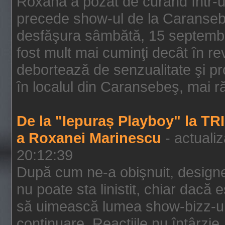
Roxana a pozat de curând într-u
precede show-ul de la Caransebe
desfăşura sâmbătă, 15 septembrie
fost mult mai cuminţi decât în r
debortează de senzualitate şi pr
în localul din Caransebeş, mai rău
De la "Iepuraș Playboy" la TR
a Roxanei Marinescu
- actuali
20:12:39
După cum ne-a obişnuit, designe
nu poate sta linistit, chiar dacă 
să uimească lumea show-bizz-ului
continuare. Reacţiile nu întârzie