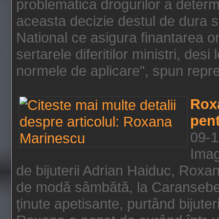
problematica drogurilor a determ
aceasta decizie destul de dura s
National ce asigura finantarea on
sertarele diferitilor ministri, des
normele de aplicare", spun repre
Rox
pent
09-1
Imag
de bijuterii Adrian Haiduc, Roxa
de modă sâmbătă, la Caransebeş
ţinute apetisante, purtând bijuter