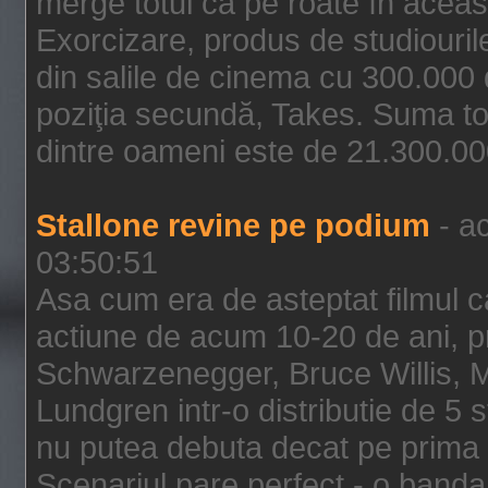
merge totul ca pe roate în aceas
Exorcizare, produs de studiouril
din salile de cinema cu 300.000 d
poziţia secundă, Takes. Suma to
dintre oameni este de 21.300.000
Stallone revine pe podium
- ac
03:50:51
Asa cum era de asteptat filmul ca
actiune de acum 10-20 de ani, p
Schwarzenegger, Bruce Willis, 
Lundgren intr-o distributie de 5 
nu putea debuta decat pe prima 
Scenariul pare perfect - o banda