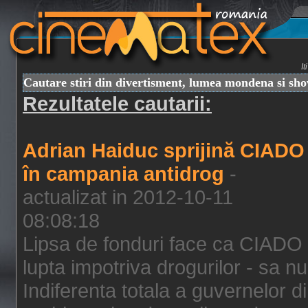
I
Cautare stiri din divertisment, lumea mondena si sh
Rezultatele cautarii:
Adrian Haiduc sprijină CIADO
în campania antidrog
-
actualizat in 2012-10-11
08:08:18
Lipsa de fonduri face ca CIADO 
lupta impotriva drogurilor - sa nu
Indiferenta totala a guvernelor d