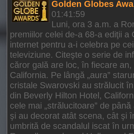
Golden Globes Awa
01:41:59
Luni, ora 3 a.m. a Ro
premiilor celei de-a 68-a ediţii a
internet pentru a-i celebra pe ce
televiziune. Citeşte o serie de i
căror gală are loc, în fiecare an,
California. Pe lângă „aura” star
cristale Swarovski au strălucit î
din Beverly Hilton Hotel, Califor
cele mai „strălucitoare” de până
şi au decorat atât scena, cât şi î
umbrită de scandalul iscat în urm