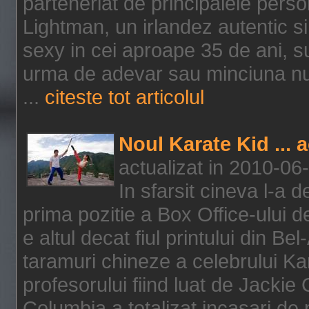
parteneriat de principalele person
Lightman, un irlandez autentic si 
sexy in cei aproape 35 de ani, s
urma de adevar sau minciuna nu l
...
citeste tot articolul
Noul Karate Kid ... 
actualizat in 2010-06
In sfarsit cineva l-a
prima pozitie a Box Office-ului de
e altul decat fiul printului din Be
taramuri chineze a celebrului Kar
profesorului fiind luat de Jackie
Columbia a totalizat incasari de