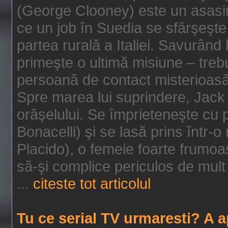
(George Clooney) este un asasin
ce un job în Suedia se sfârşeşte
partea rurală a Italiei. Savurând
primeşte o ultimă misiune – tre
persoană de contact misterioasă
Spre marea lui suprindere, Jack 
orăşelului. Se împrieteneşte cu p
Bonacelli) şi se lasă prins într-o
Placido), o femeie foarte frumoas
să-şi complice periculos de mult 
...
citeste tot articolul
Tu ce serial TV urmaresti? A 