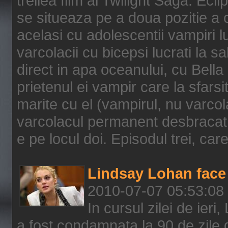
treilea film al Twilight Saga: Ec
se situeaza pe a doua pozitie a c
acelasi cu adolescentii vampiri lu
varcolacii cu bicepsi lucrati la s
direct in apa oceanului, cu Bell
prietenul ei vampir care la sfars
marite cu el (vampirul, nu varcol
varcolacul permanent desbracat 
e pe locul doi. Episodul trei, care
Lindsay Lohan face 
2010-07-07 05:53:08
In cursul zilei de ier
a fost condamnata la 90 de zile 