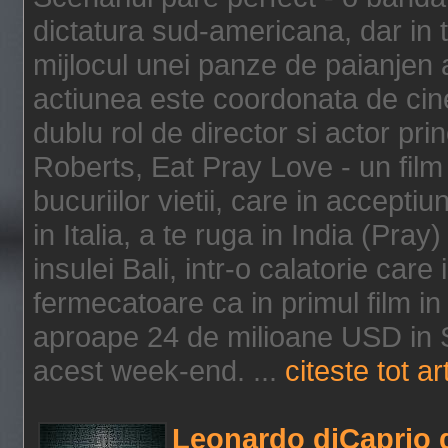
dictatura sud-americana, dar in t
mijlocul unei panze de paianjen a
actiunea este coordonata de cine
dublu rol de director si actor pri
Roberts, Eat Pray Love - un film
bucuriilor vietii, care in accepti
in Italia, a te ruga in India (Pra
insulei Bali, intr-o calatorie care 
fermecatoare ca in primul film in 
aproape 24 de milioane USD in S
acest week-end. ...
citeste tot ar
Leonardo diCaprio d