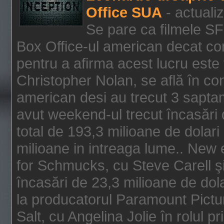
Office SUA
- actuali
Se pare ca filmele SF
Box Office-ul american decat com
pentru a afirma acest lucru este f
Christopher Nolan, se află în con
american desi au trecut 3 saptam
avut weekend-ul trecut încasări d
total de 193,3 milioane de dolari
milioane in intreaga lume.. New 
for Schmucks, cu Steve Carell şi 
încasări de 23,3 milioane de dola
la producatorul Paramount Pictur
Salt, cu Angelina Jolie în rolul 