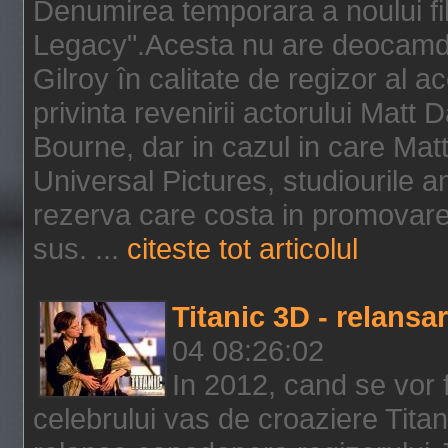
Denumirea temporara a noului f
Legacy".Acesta nu are deocamdat
Gilroy în calitate de regizor al a
privinta revenirii actorului Matt
Bourne, dar in cazul in care Mat
Universal Pictures, studiourile 
rezerva care costa in promovarea
sus. ...
citeste tot articolul
Titanic 3D - relansar
04 08:26:02
In 2012, cand se vor 
celebrului vas de croaziere Tita