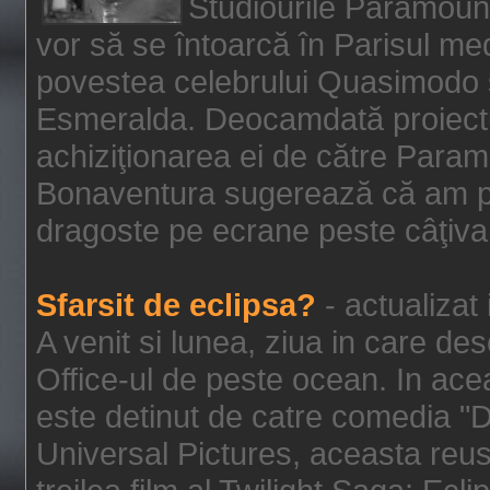
Studiourile Paramoun
vor să se întoarcă în Parisul me
povestea celebrului Quasimodo şi
Esmeralda. Deocamdată proiectu
achiziţionarea ei de către Param
Bonaventura sugerează că am p
dragoste pe ecrane peste câţiva 
Sfarsit de eclipsa?
- actualizat
A venit si lunea, ziua in care des
Office-ul de peste ocean. In ac
este detinut de catre comedia "
Universal Pictures, aceasta reus