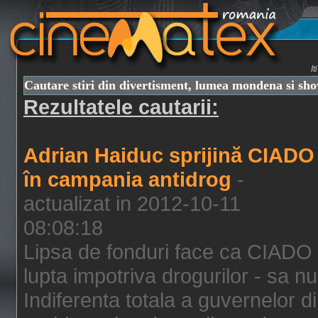
I
Cautare stiri din divertisment, lumea mondena si sh
Rezultatele cautarii:
Adrian Haiduc sprijină CIADO
în campania antidrog
-
actualizat in 2012-10-11
08:08:18
Lipsa de fonduri face ca CIADO 
lupta impotriva drogurilor - sa nu
Indiferenta totala a guvernelor d