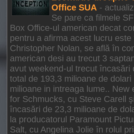
Office SUA
- actuali
Se pare ca filmele SF
Box Office-ul american decat com
pentru a afirma acest lucru este f
Christopher Nolan, se află în con
american desi au trecut 3 saptam
avut weekend-ul trecut încasări d
total de 193,3 milioane de dolari
milioane in intreaga lume.. New 
for Schmucks, cu Steve Carell şi 
încasări de 23,3 milioane de dola
la producatorul Paramount Pictur
Salt, cu Angelina Jolie în rolul 