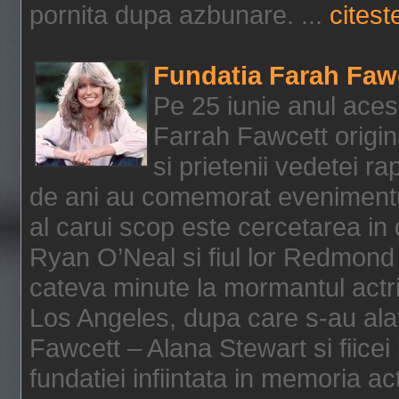
pornita dupa azbunare. ...
citeste
Fundatia Farah Faw
Pe 25 iunie anul acest
Farrah Fawcett origin
si prietenii vedetei r
de ani au comemorat evenimentul
al carui scop este cercetarea in
Ryan O’Neal si fiul lor Redmond
cateva minute la mormantul actri
Los Angeles, dupa care s-au alat
Fawcett – Alana Stewart si fiicei
fundatiei infiintata in memoria act