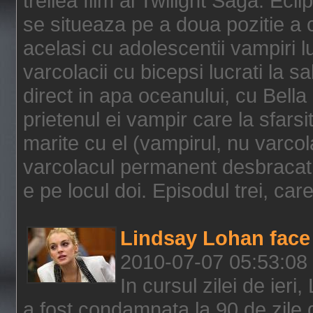
treilea film al Twilight Saga: Ec
se situeaza pe a doua pozitie a c
acelasi cu adolescentii vampiri lu
varcolacii cu bicepsi lucrati la s
direct in apa oceanului, cu Bell
prietenul ei vampir care la sfars
marite cu el (vampirul, nu varcol
varcolacul permanent desbracat 
e pe locul doi. Episodul trei, care
Lindsay Lohan face 
2010-07-07 05:53:08
In cursul zilei de ier
a fost condamnata la 90 de zile 