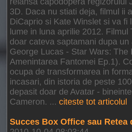
relansa capodopera regizorului J
3D. Daca nu stiati deja, filmul ii
DiCaprio si Kate Winslet si va fi
lume in luna aprilie 2012. Filmul
doar cateva saptamani dupa un al
George Lucas - Star Wars: The 
Amenintarea Fantomei Ep.1). Co
ocupa de transformarea in format 
incasari, din istoria de peste 10
depasit doar de Avatar - bineintel
Cameron. ...
citeste tot articolul
Succes Box Office sau Retea 
2010-10-04 08:03:44