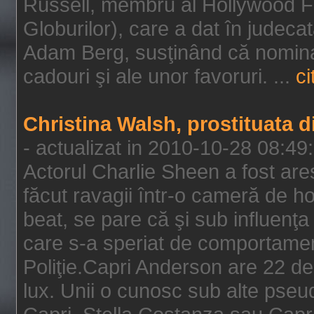
Russell, membru al Hollywood F
Globurilor), care a dat în judeca
Adam Berg, susţinând că nominal
cadouri şi ale unor favoruri. ...
ci
Christina Walsh, prostituata 
- actualizat in 2010-10-28 08:49
Actorul Charlie Sheen a fost ares
făcut ravagii într-o cameră de h
beat, se pare că şi sub influenţa 
care s-a speriat de comportamentu
Poliţie.Capri Anderson are 22 de 
lux. Unii o cunosc sub alte pseu