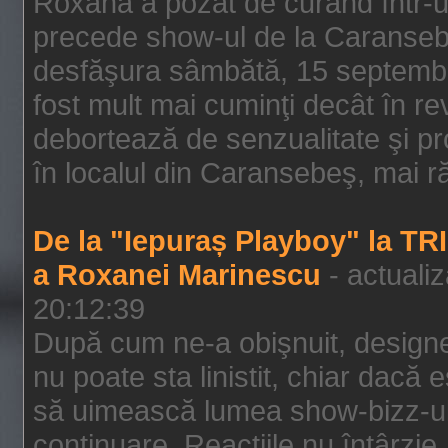
Roxana a pozat de curând într-u
precede show-ul de la Caransebe
desfăşura sâmbătă, 15 septembrie
fost mult mai cuminţi decât în r
debortează de senzualitate şi pr
în localul din Caransebeş, mai rău
De la "Iepuraș Playboy" la TR
a Roxanei Marinescu
- actuali
20:12:39
După cum ne-a obişnuit, designe
nu poate sta linistit, chiar dacă 
să uimească lumea show-bizz-ului
continuare. Reacţiile nu întârzie