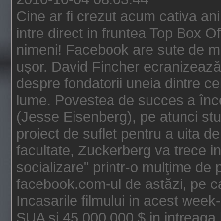
Cine ar fi crezut acum cativa an
intre direct in fruntea Top Box O
nimeni! Facebook are sute de mili
uşor. David Fincher ecranizează
despre fondatorii uneia dintre ce
lume. Povestea de succes a înc
(Jesse Eisenberg), pe atunci st
proiect de suflet pentru a uita de
facultate, Zuckerberg va trece i
socializare" printr-o mulţime de p
facebook.com-ul de astăzi, pe c
Incasarile filmului in acest wee
SUA si 45.000.000 $ in intreaga 