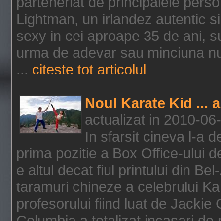
parteneriat de principalele person
Lightman, un irlandez autentic si 
sexy in cei aproape 35 de ani, s
urma de adevar sau minciuna nu l
...
citeste tot articolul
Noul Karate Kid ... 
actualizat in 2010-06
In sfarsit cineva l-a
prima pozitie a Box Office-ului de
e altul decat fiul printului din Be
taramuri chineze a celebrului Kar
profesorului fiind luat de Jackie
Columbia a totalizat incasari de