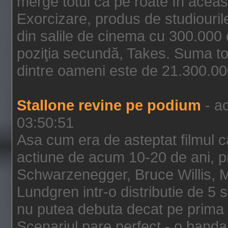
merge totul ca pe roate în aceas
Exorcizare, produs de studiouril
din salile de cinema cu 300.000 d
poziţia secundă, Takes. Suma to
dintre oameni este de 21.300.000
Stallone revine pe podium
- ac
03:50:51
Asa cum era de asteptat filmul ca
actiune de acum 10-20 de ani, p
Schwarzenegger, Bruce Willis, 
Lundgren intr-o distributie de 5 
nu putea debuta decat pe prima 
Scenariul pare perfect - o banda