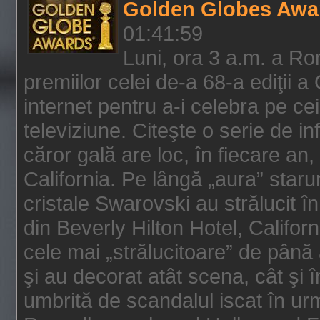
Golden Globes Awa
01:41:59
Luni, ora 3 a.m. a Ro
premiilor celei de-a 68-a ediţii a
internet pentru a-i celebra pe ce
televiziune. Citeşte o serie de i
căror gală are loc, în fiecare an,
California. Pe lângă „aura” star
cristale Swarovski au strălucit î
din Beverly Hilton Hotel, Califor
cele mai „strălucitoare” de până
şi au decorat atât scena, cât şi î
umbrită de scandalul iscat în urm