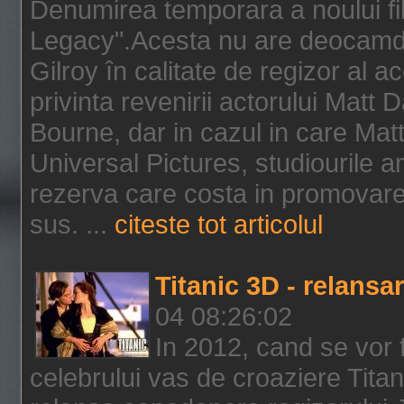
Denumirea temporara a noului f
Legacy".Acesta nu are deocamdat
Gilroy în calitate de regizor al a
privinta revenirii actorului Matt
Bourne, dar in cazul in care Mat
Universal Pictures, studiourile 
rezerva care costa in promovarea
sus. ...
citeste tot articolul
Titanic 3D - relansar
04 08:26:02
In 2012, cand se vor 
celebrului vas de croaziere Tita