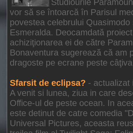
Studiourile Paramoun
vor să se întoarcă în Parisul me
povestea celebrului Quasimodo şi
Esmeralda. Deocamdată proiectu
achiziţionarea ei de către Param
Bonaventura sugerează că am p
dragoste pe ecrane peste câţiva 
Sfarsit de eclipsa?
- actualizat
A venit si lunea, ziua in care des
Office-ul de peste ocean. In ac
este detinut de catre comedia "
Universal Pictures, aceasta reus