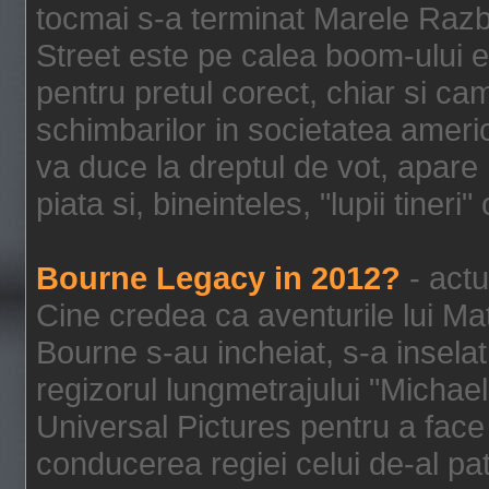
tocmai s-a terminat Marele Razbo
Street este pe calea boom-ului e
pentru pretul corect, chiar si c
schimbarilor in societatea ame
va duce la dreptul de vot, apare
piata si, bineinteles, "lupii tiner
Bourne Legacy in 2012?
- actu
Cine credea ca aventurile lui Ma
Bourne s-au incheiat, s-a inselat
regizorul lungmetrajului "Michael
Universal Pictures pentru a face 
conducerea regiei celui de-al pat