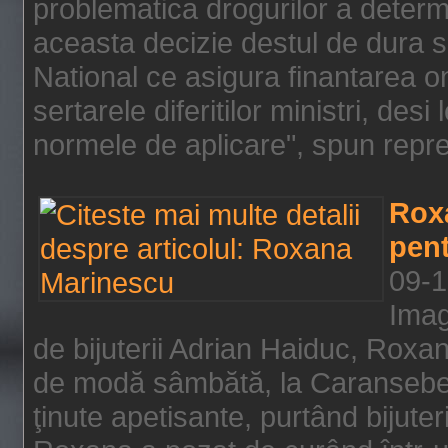
problematica drogurilor a determ
aceasta decizie destul de dura s
National ce asigura finantarea on
sertarele diferitilor ministri, des
normele de aplicare", spun repre
Rox
pent
09-1
Imag
de bijuterii Adrian Haiduc, Roxa
de modă sâmbătă, la Caransebeş
ţinute apetisante, purtând bijuter