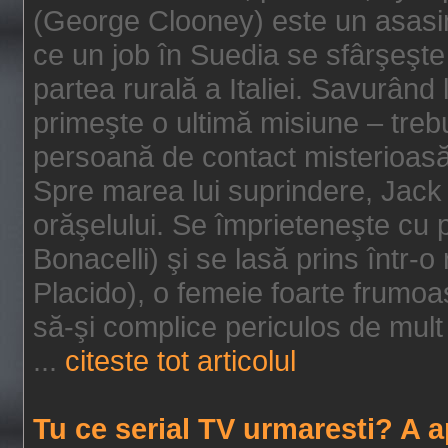
(George Clooney) este un asasin
ce un job în Suedia se sfârşeşte
partea rurală a Italiei. Savurând
primeşte o ultimă misiune – tre
persoană de contact misterioasă
Spre marea lui suprindere, Jack 
orăşelului. Se împrieteneşte cu p
Bonacelli) şi se lasă prins într-o
Placido), o femeie foarte frumoas
să-şi complice periculos de mult 
...
citeste tot articolul
Tu ce serial TV urmaresti? A 