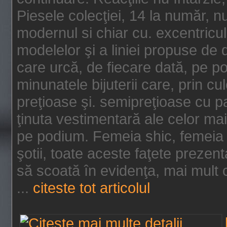
Piesele colecţiei, 14 la număr, n
modernul si chiar cu. excentricul.
modelelor şi a liniei propuse de
care urcă, de fiecare dată, pe p
minunatele bijuterii care, prin cu
preţioase şi. semipreţioase cu p
ţinuta vestimentară ale celor ma
pe podium. Femeia shic, femeia
şotii, toate aceste faţete prezent
să scoată în evidenţa, mai mult ca
...
citeste tot articolul