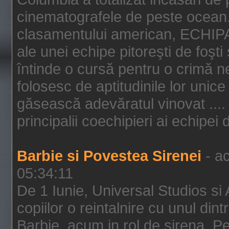
cinematografele de peste ocean.
clasamentului american, ECHIPA
ale unei echipe pitoreşti de foşti
întinde o cursă pentru o crimă n
folosesc de aptitudinile lor unic
găsească adevăratul vinovat .... 
principalii coechipieri ai echipei 
Barbie si Povestea Sirenei
- ac
05:34:11
De 1 Iunie, Universal Studios si
copiilor o reintalnire cu unul din
Barbie, acum in rol de sirena. Pei