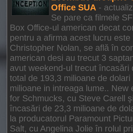
Office SUA
- actuali
Se pare ca filmele SF
Box Office-ul american decat com
pentru a afirma acest lucru este f
Christopher Nolan, se află în con
american desi au trecut 3 saptam
avut weekend-ul trecut încasări d
total de 193,3 milioane de dolari
milioane in intreaga lume.. New 
for Schmucks, cu Steve Carell şi 
încasări de 23,3 milioane de dola
la producatorul Paramount Pictur
Salt, cu Angelina Jolie în rolul 