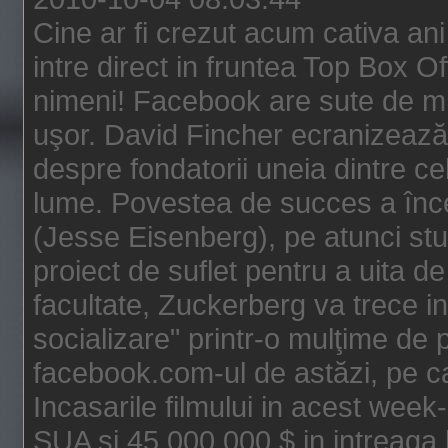
Cine ar fi crezut acum cativa an
intre direct in fruntea Top Box O
nimeni! Facebook are sute de mili
uşor. David Fincher ecranizează
despre fondatorii uneia dintre ce
lume. Povestea de succes a înc
(Jesse Eisenberg), pe atunci st
proiect de suflet pentru a uita de
facultate, Zuckerberg va trece i
socializare" printr-o mulţime de p
facebook.com-ul de astăzi, pe c
Incasarile filmului in acest wee
SUA si 45.000.000 $ in intreaga 