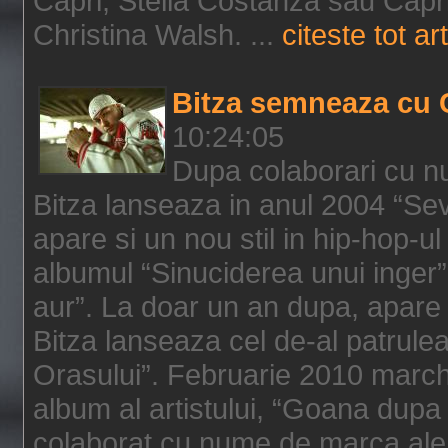
Capri, Stella Costanza sau Capri
Christina Walsh. ...
citeste tot art
Bitza semneaza cu 
10:24:05
Dupa colaborari cu n
Bitza lanseaza in anul 2004 “Sev
apare si un nou stil in hip-hop-u
albumul “Sinuciderea unui inger”,
aur”. La doar un an dupa, apare 
Bitza lanseaza cel de-al patrulea
Orasului”. Februarie 2010 marche
album al artistului, “Goana dupa f
colaborat cu nume de marca ale 