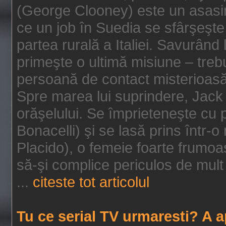
(George Clooney) este un asasin
ce un job în Suedia se sfârşeşte
partea rurală a Italiei. Savurând
primeşte o ultimă misiune – tre
persoană de contact misterioasă
Spre marea lui suprindere, Jack 
orăşelului. Se împrieteneşte cu p
Bonacelli) şi se lasă prins într-o
Placido), o femeie foarte frumoas
să-şi complice periculos de mult 
...
citeste tot articolul
Tu ce serial TV urmaresti? A 