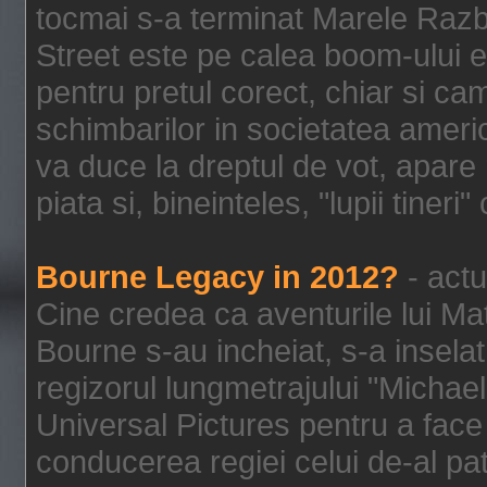
tocmai s-a terminat Marele Razbo
Street este pe calea boom-ului e
pentru pretul corect, chiar si c
schimbarilor in societatea ame
va duce la dreptul de vot, apare
piata si, bineinteles, "lupii tiner
Bourne Legacy in 2012?
- actu
Cine credea ca aventurile lui Ma
Bourne s-au incheiat, s-a inselat
regizorul lungmetrajului "Michael
Universal Pictures pentru a face 
conducerea regiei celui de-al pat