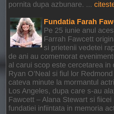
pornita dupa azbunare. ...
citeste
Fundatia Farah Faw
Pe 25 iunie anul acest
Farrah Fawcett origin
si prietenii vedetei r
de ani au comemorat evenimentul
al carui scop este cercetarea in
Ryan O’Neal si fiul lor Redmond
cateva minute la mormantul actri
Los Angeles, dupa care s-au alat
Fawcett – Alana Stewart si fiicei
fundatiei infiintata in memoria act