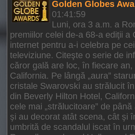
Golden Globes Awa
01:41:59
Luni, ora 3 a.m. a Ro
premiilor celei de-a 68-a ediţii a
internet pentru a-i celebra pe ce
televiziune. Citeşte o serie de i
căror gală are loc, în fiecare an,
California. Pe lângă „aura” star
cristale Swarovski au strălucit î
din Beverly Hilton Hotel, Califor
cele mai „strălucitoare” de până
şi au decorat atât scena, cât şi î
umbrită de scandalul iscat în urm