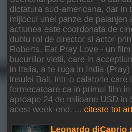
dictatura sud-americana, dar in t
mijlocul unei panze de paianjen a
actiunea este coordonata de cine
dublu rol de director si actor pri
Roberts, Eat Pray Love - un film
bucuriilor vietii, care in accepti
in Italia, a te ruga in India (Pra
insulei Bali, intr-o calatorie care 
fermecatoare ca in primul film in 
aproape 24 de milioane USD in S
acest week-end. ...
citeste tot ar
Leonardo diCaprio d