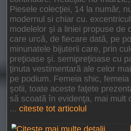
Piesele colecţiei, 14 la număr, n
modernul si chiar cu. excentricul.
modelelor şi a liniei propuse de
care urcă, de fiecare dată, pe p
minunatele bijuterii care, prin cu
preţioase şi. semipreţioase cu p
ţinuta vestimentară ale celor ma
pe podium. Femeia shic, femeia
şotii, toate aceste faţete prezent
să scoată în evidenţa, mai mult ca
...
citeste tot articolul