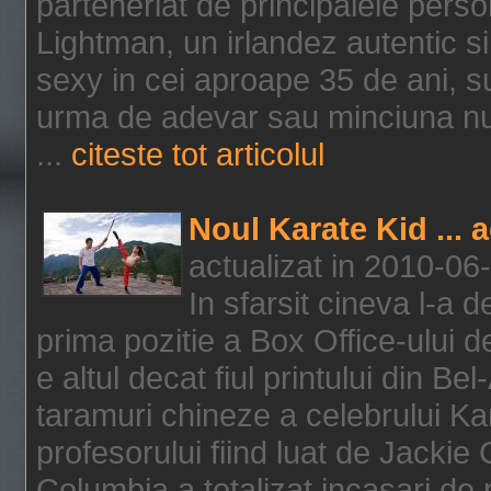
parteneriat de principalele person
Lightman, un irlandez autentic si 
sexy in cei aproape 35 de ani, s
urma de adevar sau minciuna nu l
...
citeste tot articolul
Noul Karate Kid ... 
actualizat in 2010-06
In sfarsit cineva l-a
prima pozitie a Box Office-ului de
e altul decat fiul printului din Be
taramuri chineze a celebrului Kar
profesorului fiind luat de Jackie
Columbia a totalizat incasari de