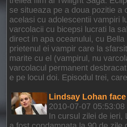
treilea film al Twilight Saga: Ec
se situeaza pe a doua pozitie a c
acelasi cu adolescentii vampiri lu
varcolacii cu bicepsi lucrati la s
direct in apa oceanului, cu Bell
prietenul ei vampir care la sfars
marite cu el (vampirul, nu varcol
varcolacul permanent desbracat 
e pe locul doi. Episodul trei, care
Lindsay Lohan face 
2010-07-07 05:53:08
In cursul zilei de ier
a fost condamnata la 90 de zile 