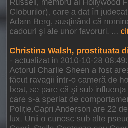
Russell, membru al Hollywood F
Globurilor), care a dat în judeca
Adam Berg, susţinând că nominal
cadouri şi ale unor favoruri. ...
ci
Christina Walsh, prostituata 
- actualizat in 2010-10-28 08:49
Actorul Charlie Sheen a fost ares
făcut ravagii într-o cameră de h
beat, se pare că şi sub influenţa 
care s-a speriat de comportamentu
Poliţie.Capri Anderson are 22 de 
lux. Unii o cunosc sub alte pseu