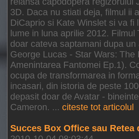
relansa capodopera regizorului J
3D. Daca nu stiati deja, filmul ii
DiCaprio si Kate Winslet si va fi
lume in luna aprilie 2012. Filmul
doar cateva saptamani dupa un al
George Lucas - Star Wars: The 
Amenintarea Fantomei Ep.1). Co
ocupa de transformarea in format 
incasari, din istoria de peste 10
depasit doar de Avatar - bineintel
Cameron. ...
citeste tot articolul
Succes Box Office sau Retea 
2010-10-04 08:03:44