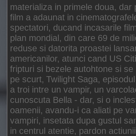
materializa in primele doua, dar p
film a adaunat in cinematografel
spectatori, ducand incasarile fi
plan mondial, din care 69 de mili
reduse si datorita proastei lansar
americanilor, atunci cand US Cit
fripturi si bezele autohtone si se
pe scurt, Twilight Saga, episod
a troi intre un vampir, un varcola
cunoscuta Bella - dar, si o incles
oamenii, avandu-i ca aliati pe va
vampiri, insetata dupa gustul san
in centrul atentie, pardon actiunii,