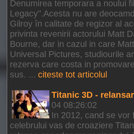
Denumirea temporara a noului f
Legacy".Acesta nu are deocamdat
Gilroy în calitate de regizor al a
privinta revenirii actorului Matt
Bourne, dar in cazul in care Mat
Universal Pictures, studiourile 
rezerva care costa in promovarea
sus. ...
citeste tot articolul
Titanic 3D - relansar
04 08:26:02
In 2012, cand se vor 
celebrului vas de croaziere Tita