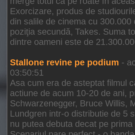
merge totul ca pe roate în aceas
Exorcizare, produs de studiouril
din salile de cinema cu 300.000 d
poziţia secundă, Takes. Suma to
dintre oameni este de 21.300.000
Stallone revine pe podium
- ac
03:50:51
Asa cum era de asteptat filmul ca
actiune de acum 10-20 de ani, p
Schwarzenegger, Bruce Willis, 
Lundgren intr-o distributie de 5 
nu putea debuta decat pe prima 
Scenariul pare perfect - o banda