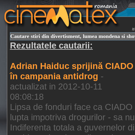
I
Cautare stiri din divertisment, lumea mondena si sh
Rezultatele cautarii:
Adrian Haiduc sprijină CIADO
în campania antidrog
-
actualizat in 2012-10-11
08:08:18
Lipsa de fonduri face ca CIADO 
lupta impotriva drogurilor - sa nu
Indiferenta totala a guvernelor d