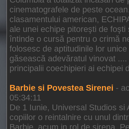
cinematografele de peste ocean.
clasamentului american, ECHIPA
ale unei echipe pitoreşti de foşti
întinde o cursă pentru o crimă n
folosesc de aptitudinile lor unic
găsească adevăratul vinovat .... 
principalii coechipieri ai echipei 
Barbie si Povestea Sirenei
- ac
05:34:11
De 1 Iunie, Universal Studios si
copiilor o reintalnire cu unul din
Barbie, acum in rol de sirena. Pei