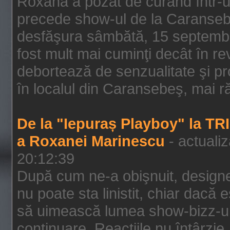
Roxana a pozat de curând într-u
precede show-ul de la Caransebe
desfăşura sâmbătă, 15 septembrie
fost mult mai cuminţi decât în r
debortează de senzualitate şi pr
în localul din Caransebeş, mai rău
De la "Iepuraș Playboy" la TR
a Roxanei Marinescu
- actuali
20:12:39
După cum ne-a obişnuit, designe
nu poate sta linistit, chiar dacă 
să uimească lumea show-bizz-ului
continuare. Reacţiile nu întârzie