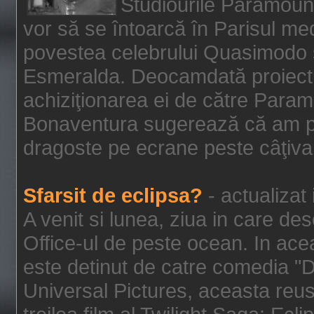
Studiourile Paramoun
vor să se întoarcă în Parisul me
povestea celebrului Quasimodo şi
Esmeralda. Deocamdată proiectu
achiziţionarea ei de către Param
Bonaventura sugerează că am p
dragoste pe ecrane peste câţiva 
Sfarsit de eclipsa?
- actualizat
A venit si lunea, ziua in care des
Office-ul de peste ocean. In ac
este detinut de catre comedia "
Universal Pictures, aceasta reus