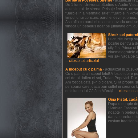
Barbie si Povestea Sirenei
- actualizat in
De 1 Iunie, Universal Studios si Audio Visual
acum in rol de sirena. Peisaje feerice, un va
“Barbie in a Mermaid Tale” / “Barbie in Pov
timpul unui concurs: parul ei devine, brusc, r
Asa afla ca parul ei roz este dovada unui sec
fiindca un bebelus doar pe jumatate om, dupa 
Shrek cel putern
Lucrurile incep s
pozitie pentru a 
city 2 si Prince 
cinematografele de
vor sa-l vada pe 
...
citeste tot articolul
A inceput cu o palma
- actualizat in 2010-
Cu o palmă a început totul! A fost o iubire p
cel de-al doilea ei soţ, Traian Popovici. Dar
Am fost călcată şi-n picioare. Şi la propriu 
persoană care, dacă pun suflet în ceea ce f
emisiunea lui Cătălin Măruţă. ...
citeste tot a
Gina Pistol, cadâ
Dupa o noapte de 
“Arabian Fashion 
noapte in pielea u
dansatoarelor orie
costum traditional