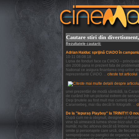
Cautare stiri din divertismen
Rezultatele cautarii:
Adrian Haiduc sprijină CIADO în campani
10-11 08:08:18
Lipsa de fonduri face ca CIADO – principala 
din 2008 pana in prezent fata de problemati
National ce asigura finantarea ong-urilor din
reprezentantii CIADO. ...
citeste tot articolul
unei prezentări de modă sâmbătă, la Caranse
de curând într-un pictorial extrem de senzu
Deşi ţinutele au fost mult mai cuminţi decât
Caransebeş, mai rău decât în fotografii. ...
c
De la "Iepuraș Playboy" la TRINITY! O no
După cum ne-a obişnuit, designer-ul Adrian H
vine să uimească lumea show-bizz-ului. Colec
număr, nu fac altceva decât să îmbine clasic
omite şi personajele care urcă, de fiecare da
semipreţioase cu panglici de organza, vin s