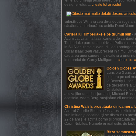
femeia glumeaţă pusă mereu pe şotii, toate a
designer-ului. ...
citeste tot articolul
viitor.Bruce Willis şi cea de-a doua soţie 
căsătoria anterioară, cu actriţa Demi Moore, e
Cariera lui Timberlake e pe drumul bun
- 
Acum cativa ani a lasat cariera de cantaret p
Timberlake pare una potrivita. Pelicula lan
in SUA iar ultimele zvonuri il dau protagonist
Oscar Isaac (l-ati vazut recent in filmul Dri
cautarea unei cariere muzicale si a unui num
interpretat de Carey Mulligan. ...
citeste tot 
Golden Globes A
Luni, ora 3 a.m. a
celebra pe cei mai
la Beverly Hilton 
de decernare a Glo
Cristalele au fost
acuzaţiilor unui fost jurnalist, Michael Rus
acesteia, Adam Berg, susţinând că nominaliză
Christina Walsh, prostituata din camera l
Actorul Charlie Sheen a fost arestat zilele 
sub influenţa cocainei şi se distra cu o pros
22 de ani şi e actriţă porno şi prostituată 
Capri Nubiles. Numele ei real este, de fapt, 
Bitza semneaza 