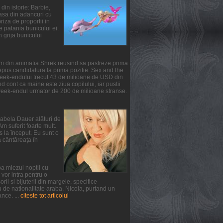
din istorie: Barbie,
oasa din adancuri cu
iza de proportii in
te patania bunicului ei.
n grija bunicului
ilm din animatia Shrek reusind sa pastreze prima
epus candidatura la prima pozitie: Sex and the
 week-endului trecut 43 de milioane de USD din
 cont ca maine este ziua copilului, iar pustii
 week-endul urmator de 200 de milioane stranse.
irabela Dauer alături de
m suferit foarte mult.
s la început. Eu sunt o
a cântăreaţa în
a miezul noptii cu
vor intra pentru o
ii si bijuterii din margele, specifice
u de nationalitate araba, Nicola, purtand un
nce. ...
citeste tot articolul