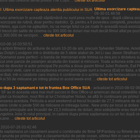
ns sau celebrul serial politist The Cops. ...
citeste tot articolul
Ultima exorcizare capteaz
08-30 01:46:58
pului american în această săptămână nu sunt prea multe de spus - după câteva zeci 
xorcizare de rutină, doar pentru statistici. Şi, pentru a fi povestea completă, preotu
neînteles, aşa cum ne aşteptăm, nu va merge totul ca pe roate în această nouă exorci
 trecut din salile de cinema cu 300.000 de dolari mai mult decât filmul aflat pe po
.300.000 de verzişori. ...
citeste tot articolul
2010-08-16 03:50:51
e actorii filmelor de actiune de acum 10-20 de ani, precum Sylvester Stallone, Ar
au Dolph Lundgren intr-o distributie de 5 stele alaturi de Jet Li sau Jason Stratha
Scenariul pare perfect - o banda de mercenari este trimisa sa dea jos o dictatura s
ocul unei panze de paianjen alcatuita din tradari si minciuni. Toata actiunea este c
rol de director si actor principal.Pe pozitia a doua gasim filmul Juliei Roberts, Eat P
riilor vietii, care in acceptiunea eroinei principale sunt a manca (Eat) in Italia, a t
i Bali, intr-o calatorie care implica 4 continente si o actrita la fel de fermecatoare ca
si 50 de milioane pe intreg globul in acest week-end. ...
citeste tot articolul
o dupa 3 saptamani e tot in fruntea Box Office SUA
- actualizat in 2010-08-02 0
e SF au in aceasta vara mai mult succes in Box Office-ul american decat comediile s
aptul ca Inception, noul film al lui Christopher Nolan, se află în continuare pe primul
nsarea acestuia. Pelicula a avut weekend-ul trecut încasări de 27,5 milioane de dol
tatele Unite si peste 500 de milioane in intreaga lume.. New entry pe locul al doil
lurile principale are încasări de 23,3 milioane de dolari, desi asteptarile erau mul
u Angelina Jolie în rolul principal, in cadere dupa prima saptamana cu un loc după ce 
cane. ...
citeste tot articolul
in 2010-07-26 03:42:46
ta saptamana un clasament avand o combinatie de filme SF/Fantasy cu filmele de 
e-l anunta pe prima pozitie a clasamentului de peste ocean, ultimul film in care joac