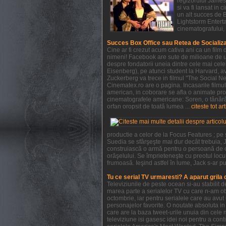
regizorului James 
si va fi lansat in
un alt succes de 
Lightstorm Enterta
cinematografului, 
Succes Box Office sau Retea de Socializ
Cine ar fi crezut acum cativa ani ca un film
nimeni! Facebook are sute de milioane de ut
despre fondatorii uneia dintre cele mai cel
Eisenberg), pe atunci student la Harvard, ave
Zuckerberg va trece in filmul "The Social Ne
Cinematex.ro are o pagina. Incasarile filmu
american, in coborare se afla o animate pro
cinematografele americane: Soren, o tânără 
orfan oropsit de toată lumea ...
citeste tot ar
productie a celor de la Focus Features ; pe
Suedia se sfârşeşte mai dur decât trebuia, J
construiască o armă pentru o persoană de c
orăşelului. Se împrieteneşte cu preotul locul
frumoasă. Ieşind astfel în lume, Jack s-ar pu
Tu ce serial TV urmaresti? A aparut grila
Televiziunile de peste ocean si-au stabilit
marea parte a serialelor TV cu care n-am obi
octombrie, iar pentru serialele care au avu
personajelor favorite. O noutate absoluta in 
care are la baza tweet-urile unuia din cele 
televiziune isi gasesc idei noi pentru a con