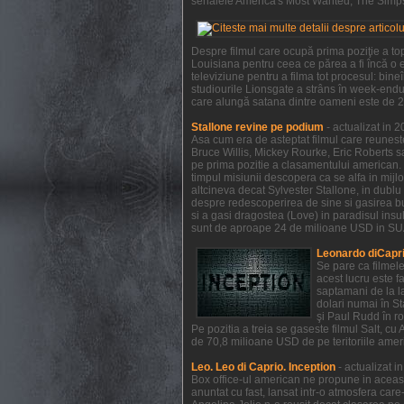
serialele America's Most Wanted, The Simpso
Despre filmul care ocupă prima poziţie a to
Louisiana pentru ceea ce părea a fi încă o e
televiziune pentru a filma tot procesul: bi
studiourile Lionsgate a strâns în week-endul
care alungă satana dintre oameni este de 21
Stallone revine pe podium
- actualizat in 
Asa cum era de asteptat filmul care reunest
Bruce Willis, Mickey Rourke, Eric Roberts s
pe prima pozitie a clasamentului american. 
timpul misiunii descopera ca se alfa in mijl
altcineva decat Sylvester Stallone, in dublu 
despre redescoperirea de sine si gasirea bucu
si a gasi dragostea (Love) in paradisul insule
sunt de aproape 24 de milioane USD in SUA 
Leonardo diCapri
Se pare ca filmel
acest lucru este f
saptamani de la la
dolari numai în S
şi Paul Rudd în ro
Pe pozitia a treia se gaseste filmul Salt, c
de 70,8 milioane USD de pe teritoriile ameri
Leo. Leo di Caprio. Inception
- actualizat 
Box office-ul american ne propune in aceas
anuntat cu fast, lansat intr-o atmosfera car