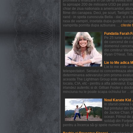
promitea o finalizare in cel de-al treilea f
la aproape 200 de milioane USD pe plan mondi
chiar de ziua nationala a americanilor, atunc
filme din canapea. Deci, pe scurt, Twilight
rand - in speta cunoscuta Bella - dar, si o in
rasa de vampiri, insetata dupa gustul sangelui
vampirita pornita dupa azbunare. ...
citeste 
Fundatia Farah F
Pe 25 iunie anul a
de cancerul de co
domeniul cancerul
din cimitirul West
Ryan O’Neal, Tatum 
Lie to Me adica 
Lie to me este un
telespectatori. Serialul isi concentreaza at
determinarea adevarului prin prisma evaluarii
aceasta The Lightman Group este angajata pe 
locala, CIA, etc - pentru a afla adevarul. Exp
irlandez autentic si dr. Gillian Foster o do
minciuna nu le poate scapa ochiului lor ... de
Noul Karate Kid .
In sfarsit cineva 
fiul printului din 
de Jackie Chan. F
ocean. Filmul de 
soldaţi din Forţel
pentru a încerca să-şi spele numele şi să găs