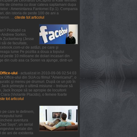
 principale pe Leonardo DiCaprio si Kate Winslet
 salile de cinema cu doar cateva saptamani dupa
telelor - Amenintarea Fantomei Ep.1). Compania
ri, din istoria de peste 100 de ani a
meron. ...
citeste tot articolul
ean? Probabil ca
de Andrew Sorkin,
ark Zuckerberg (Jesse
 săi de facultate,
facebook.com-ul de astăzi, pe care şi
treaga lume Pe pozitia a doua a topului
ut peste 10 milioane de dolari incasari din
ge din cuib asa ca Soren va ajunge, dintr-un
ffice-ului
- actualizat in 2010-09-06 02:54:03
x Office-ului din SUA cu filmul "Americanul", o
guratic şi mereu pe drumuri. După ce un job în
, Jack primeşte o ultimă misiune – trebuie să
 Jack începe să se apropie de locuitorii
 Clara (Violante Placido), o femeie foarte
ste tot articolul
e pe care le detinem,
nceputul lunii
a incheie aventura
 Dad Says", un serial
ongevive seriale din
0 de ani de existenta