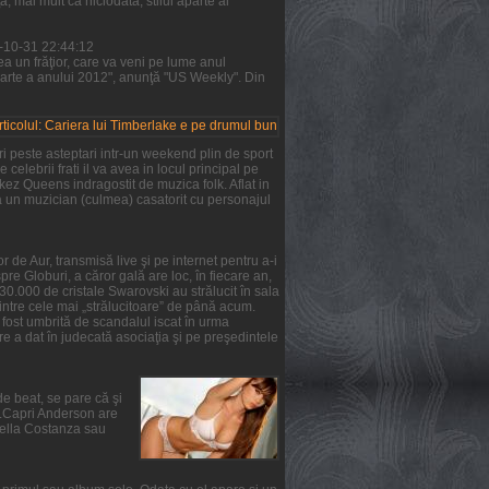
 mai mult ca niciodată, stilul aparte al
1-10-31 22:44:12
a un frăţior, care va veni pe lume anul
parte a anului 2012", anunţă "US Weekly". Din
i peste asteptari intr-un weekend plin de sport
 celebrii frati il va avea in locul principal pe
rkez Queens indragostit de muzica folk. Aflat in
ta un muzician (culmea) casatorit cu personajul
 de Aur, transmisă live şi pe internet pentru a-i
re Globuri, a căror gală are loc, în fiecare an,
 30.000 de cristale Swarovski au strălucit în sala
intre cele mai „strălucitoare” de până acum.
a fost umbrită de scandalul iscat în urma
e a dat în judecată asociaţia şi pe preşedintele
de beat, se pare că şi
ie.Capri Anderson are
Stella Costanza sau