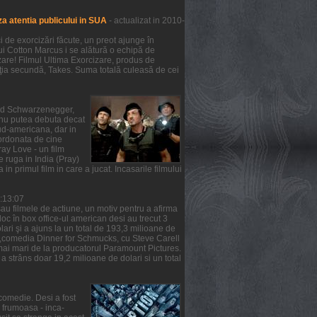
a atentia publicului in SUA
- actualizat in 2010-
de exorcizări făcute, un preot ajunge în
lui Cotton Marcus i se alătură o echipă de
zare! Filmul Ultima Exorcizare, produs de
ziţia secundă, Takes. Suma totală culeasă de cei
nold Schwarzenegger,
m nu putea debuta decat
ud-americana, dar in
oordonata de cine
ray Love - un film
e ruga in India (Pray)
 in primul film in care a jucat. Incasarile filmului
6:13:07
au filmele de actiune, un motiv pentru a afirma
 loc în box office-ul american desi au trecut 3
ari şi a ajuns la un total de 193,3 milioane de
ea ,comedia Dinner for Schmucks, cu Steve Carell
t mai mari de la producatorul Paramount Pictures.
a strâns doar 19,2 milioane de dolari si un total
comedie. Desi a fost
a frumoasa - inca-