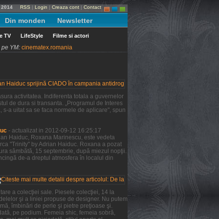
e 2014
RSS
|
Login
|
Creaza cont
|
Contact
Din monden
Newsletter
le TV
LifeStyle
Filme si actori
ni pe YM:
cinematex.romania
ura activitatea. Indiferenta totala a guvernelor
tul de dura si transanta. „Programul de Interes
a, s-a uitat sa se faca normele de aplicare", spun
duc
- actualizat in 2012-09-12 16:25:17
Adrian Haiduc, Roxana Marinescu, este vedeta
rca "Trinity" by Adrian Haiduc. Roxana a pozat
şura sâmbătă, 15 septembrie, după miezul nopţii.
ncingă de-a dreptul atmosfera în localul din
re a colecţiei sale. Piesele colecţiei, 14 la
odelelor şi a liniei propuse de designer. Nu putem
mă, îmbinări de perle şi pietre preţioase şi.
 dată, pe podium. Femeia shic, femeia sobră,