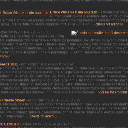
ceste faţete prezentate de Adrian Haiduc în colecţiile sale vin să scoată în evidenţa,
Bruce Willis va fi din nou tatic
- actualizat in 201
Rumer, Scout LaRue şi Tallulah Belle Willis vor ave
a sa, Emma Heming, au anunţat că fericitul eveniment urmează să aibă loc "în prima 
l mai are trei fete, cu vârste cuprinse între 17 şi 23 de ani. ...
citeste tot articolul
actualizat in 2011-10-31 22:38:11
entru cea de actor, iar alegerea lui Justin
sata saptamana trecuta in SUA s-a clasat pe podiumul Box Office-ului, avand incasar
 intr-un film al fratilor Coen - Ethan si Joel. Inside Llewyn Davis, pelicula regizata de
ve) care va lua rolul personajului lui Llewyn Davis - un muzician din cartierul new yo
e in industrie, tanarul ajunge la personajul lui Justin Timberlake care va interpre
articolul
wards 2011
- actualizat in 2011-01-18 01:41:59
 României, a avut loc gala de decernare a premiilor celei de-a 68-a ediţii a Globurilor
 buni din cinematografie şi televiziune. Citeşte o serie de informaţii interesante desp
Hotel din Beverly Hills, California. Pe lângă „aura” starurilor prezente la ceremonie,
burilor de Aur din Beverly Hilton Hotel, California, făcând din această ediţie una d
 aduse din Austria şi au decorat atât scena, cât şi întreaga sală. Ediţia din acest an 
sell, membru al Hollywood Foreign Press Association (organizatoarea Globurilor), car
rile se acordă în schimbul unor cadouri şi ale unor favoruri. ...
citeste tot articolul
ui Charlie Sheen
- actualizat in 2010-10-28 08:49:29
trecute după ce a făcut ravagii într-o cameră de hotel din New York. Acesta era mort 
tituată, care s-a speriat de comportamentul lui, s-a închis în baie şi a sunat la Poliţ
de lux. Unii o cunosc sub alte pseudonime, printre care se regăsesc şi Alexis Capri, 
Christina Walsh. ...
citeste tot articolul
cu CatMusic
- actualizat in 2010-10-19 10:24:05