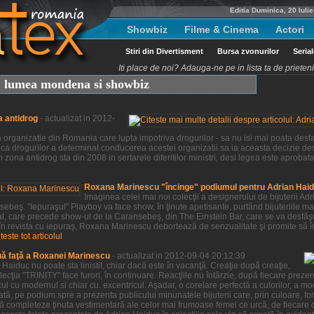
Editia Duminica, 20 Iuli
Showbiz
Filme & Cinema
Actori
Stiri din Divertisment
Bursa zvonurilor
Seria
Iti place de noi? Adauga-ne pe in lista ta de priete
t, lumea mondena si showbiz
a antidrog
- actualizat in 2012-
organizatie din Romania care lupta impotriva drogurilor - sa nu isi mai poata desfas
ca drogurilor a determinat conducerea acestei organizatii sa ia aceasta decizie des
 zona antidrog sta din 2008 in sertarele diferitilor ministri, desi legea este aprobat
Roxana Marinescu "încinge" podiumul pentru Adrian Hai
Imaginea celei mai noi colecţii a designerului de bijuterii 
beş. "Iepuraşul" Playboy va face show, în ţinute apetisante, purtând bijuteriile ma
al, care precede show-ul de la Caransebeş, din The Einstein Bar, care se va desfă
 în revista cu iepuraş, Roxana Marinescu debortează de senzualitate şi promite să î
iteste tot articolul
uă faţă a Roxanei Marinescu
- actualizat in 2012-09-04 20:12:39
aiduc nu poate sta linistit, chiar dacă este în vacanţă. Creaţie după creaţie,
ţia "TRINITY" face furori, în continuare. Reacţiile nu întârzie, după fiecare prezenta
ul cu modernul si chiar cu. excentricul. Aşadar, o corelare perfectă a culorilor, a m
tă, pe podium spre a prezenta publicului minunatele bijuterii care, prin culoare, for
ă completeze ţinuta vestimentară ale celor mai frumoase femei ce urcă, de fiecare