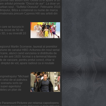
primul sau album solo. Odata cu el apare si un
re artistul primeste “Discul de aur”. La doar un
urban soul , “Sufletul Orasului”. Februarie 2010
l timpului, Bitza a colaborat cu nume de marca
ernationala precum Cypress Hill sau artisti din
m care se bucura in
suma recod de 50 de
3D, s-au investit 10
gizorul Martin Scorsese, laureat al premiilor
ziune de canalul HBO. Actiunea din noul serial
ricane, atunci cand vanzarea si distributia de
fera din anii 1920: tocmai s-a terminat Marele
e de vanzare, pentru pretul corect, chiar si
reptul de vot, apare radioul ca si noutate
lungmetrajului "Michael
i celui de-al patrulea
scenariu scris iar
ul super-agentului
nteles un plan de
rile Paramount Pictures vor relansa capodopera