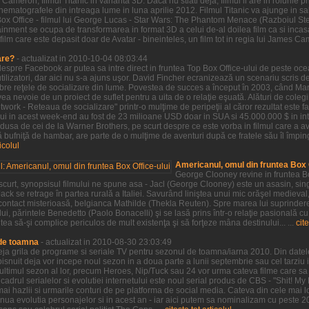
Cameron, filmul Titanic in varianta 3D. Daca nu stiati deja, filmul ii are in rolurile
 cinematografele din intreaga lume in luna aprilie 2012. Filmul Titanic va ajunge in
Box Office - filmul lui George Lucas - Star Wars: The Phantom Menace (Razboiul S
inment se ocupa de transformarea in format 3D a celui de-al doilea film ca si incasa
film care este depasit doar de Avatar - bineinteles, un film tot in regia lui James Ca
are?
- actualizat in 2010-10-04 08:03:44
 despre Facebook ar putea sa intre direct in fruntea Top Box Office-ului de peste oc
ilizatori, dar aici nu s-a ajuns uşor. David Fincher ecranizează un scenariu scris 
ebre reţele de socializare din lume. Povestea de succes a început în 2003, când M
a nevoie de un proiect de suflet pentru a uita de o relaţie eşuată. Alături de colegii
twork - Reteaua de socializare" printr-o mulţime de peripeţii al căror rezultat este 
lui in acest week-end au fost de 23 milioane USD doar in SUA si 45.000.000 $ in in
dusa de cei de la Warner Brothers, pe scurt despre ce este vorba in filmul care a av
bufniţă de hambar, are parte de o mulţime de aventuri după ce fratele său îl împin
ticolul
Americanul, omul din fruntea Box O
George Clooney revine in fruntea Bo
 scurt, synopsisul filmului ne spune asa - Jacl (George Clooney) este un asasin, sin
ack se retrage în partea rurală a Italiei. Savurând liniştea unui mic orăşel medieval
ontact misterioasă, belgianca Mathilde (Thekla Reuten). Spre marea lui suprindere,
ui, părintele Benedetto (Paolo Bonacelli) şi se lasă prins într-o relaţie pasională cu
tea să-şi complice periculos de mult existenţa şi să forţeze mâna destinului... ...
cite
 de toamna
- actualizat in 2010-08-30 23:03:49
 deja grila de programe si seriale TV pentru sezonul de toamna/iarna 2010. Din datel
snuit deja vor incepe noul sezon in a doua parte a lunii septembrie sau cel tarziu i
t ultimul sezon al lor, precum Heroes, Nip/Tuck sau 24 vor urma cateva filme care s
cadrul serialelor si evolutiei internetului este noul serial produs de CBS - "Shit! My
mai hazlii si urmarile conturi de pe platforma de social media. Cateva din cele mai l
tinua evolutia personajelor si in acest an - iar aici putem sa nominalizam cu peste 2