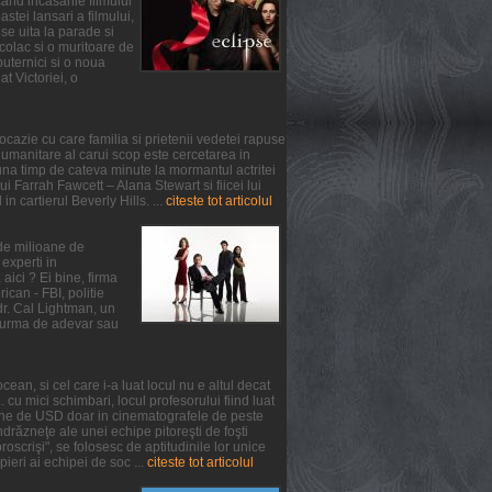
and incasarile filmului
tei lansari a filmului,
se uita la parade si
colac si o muritoare de
puternici si o noua
at Victoriei, o
ocazie cu care familia si prietenii vedetei rapuse
umanitare al carui scop este cercetarea in
na timp de cateva minute la mormantul actritei
 Farrah Fawcett – Alana Stewart si fiicei lui
n cartierul Beverly Hills. ...
citeste tot articolul
 de milioane de
experti in
aici ? Ei bine, firma
can - FBI, politie
 dr. Cal Lightman, un
 o urma de adevar sau
ean, si cel care i-a luat locul nu e altul decat
. cu mici schimbari, locul profesorului fiind luat
oane de USD doar in cinematografele de peste
răzneţe ale unei echipe pitoreşti de foşti
oscrişi", se folosesc de aptitudinile lor unice
pieri ai echipei de soc ...
citeste tot articolul