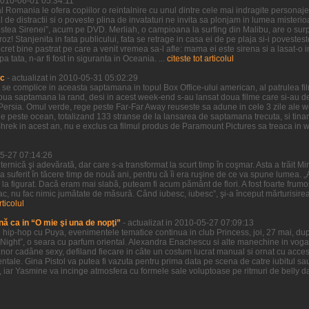
 2010-06-01 05:34:11
 Romania le ofera copiilor o reintalnire cu unul dintre cele mai indragite personaje 
l de distractii si o poveste plina de invataturi ne invita sa plonjam in lumea misteri
estea Sirenei”, acum pe DVD. Merliah, o campioana la surfing din Malibu, are o surpr
oz! Stanjenita in fata publicului, fata se retrage in casa ei de pe plaja si-i povestes
ret bine pastrat pe care a venit vremea sa-l afle: mama ei este sirena si a lasat-o i
tata, n-ar fi fost in siguranta in Oceania. ...
citeste tot articolul
ic
- actualizat in 2010-05-31 05:02:29
a se complice in aceasta saptamana in topul Box Office-ului american, al patrulea f
doua saptamana la rand, desi in acest week-end s-au lansat doua filme care si-au d
of Persia. Omul verde, rege peste Far-Far Away reuseste sa adune in cele 3 zile ale
 peste ocean, totalizand 133 stranse de la lansarea de saptamana trecuta, si tinand
Shrek in acest an, nu e exclus ca filmul produs de Paramount Pictures sa treaca in
05-27 07:14:26
uternică şi adevărată, dar care s-a transformat la scurt timp în coşmar. Asta a trăit M
 a suferit în tăcere timp de nouă ani, pentru că îi era ruşine de ce va spune lumea. „A
şi la figurat. Dacă eram mai slabă, puteam fi acum pământ de flori. A fost foarte frumo
ac, nu fac nimic jumătate de măsură. Când iubesc, iubesc”, şi-a început mărturisire
rticolul
nă ca in “O mie şi una de nopţi”
- actualizat in 2010-05-27 07:09:13
hip-hop cu Puya, evenimentele tematice continua in club Princess, joi, 27 mai, dup
Night”, o seara cu parfum oriental. Alexandra Enachescu si alte manechine in voga 
nor cadâne sexy, defiland fiecare in câte un costum lucrat manual si ornat cu accesor
ntale. Gina Pistol va putea fi vazuta pentru prima data pe scena de catre iubitul sa
, iar Yasmine va incinge atmosfera cu formele sale voluptoase pe ritmuri de belly da