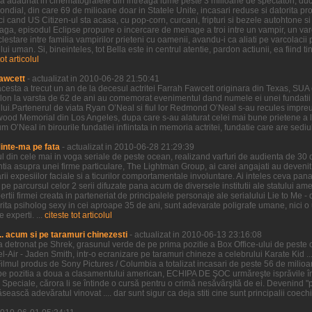
ilm a adaunat in cinematografele din intreaga lume peste 3 milioane de spectatori, duc
al, din care 69 de milioane doar in Statele Unite, incasari reduse si datorita proas
i cand US Citizen-ul sta acasa, cu pop-corn, curcani, fripturi si bezele autohtone si 
 Saga, episodul Eclipse propune o incercare de menage a troi intre un vampir, un var
clestare intre familia vampirilor prieteni cu oamenii, avandu-i ca aliati pe varcolacii 
 uman. Si, bineinteles, tot Bella este in centrul atentie, pardon actiunii, ea fiind tin
tot articolul
awcett
- actualizat in 2010-06-28 21:50:41
cesta a trecut un an de la decesul actritei Farrah Fawcett originara din Texas, SUA 
lon la varsta de 62 de ani au comemorat evenimentul dand numele ei unei fundatii 
ui.Partenerul de viata Ryan O’Neal si fiul lor Redmond O’Neal s-au recules impreu
wood Memorial din Los Angeles, dupa care s-au alaturat celei mai bune prietene a lui
O’Neal in birourile fundatiei infiintata in memoria actritei, fundatie care are sediul i
Minte-ma pe fata
- actualizat in 2010-06-28 21:29:39
ul din cele mai in voga seriale de peste ocean, realizand varfuri de audienta de 30
entia asupra unei firme particulare, The Lightman Group, ai carei angajati au devenit 
 expesiilor faciale si a ticurilor comportamentale involuntare. Ai inteles ceva pana 
parcursul celor 2 serii difuzate pana acum de diversele institutii ale statului ameri
ertii firmei creata in parteneriat de principalele personaje ale serialului Lie to Me -
ctorita psiholog sexy in cei aproape 35 de ani, sunt adevarate poligrafe umane, nici
 experti. ...
citeste tot articolul
.. acum si pe taramuri chinezesti
- actualizat in 2010-06-13 23:16:08
l-a detronat pe Shrek, grasunul verde de pe prima pozitie a Box Office-ului de peste oc
Bel-Air - Jaden Smith, intr-o ecranizare pe taramuri chineze a celebrului Karate Kid ...
ilmul produs de Sony Pictures / Columbia a totalizat incasari de peste 56 de mili
pe pozitia a doua a clasamentului american, ECHIPA DE ŞOC urmăreşte isprăvile înd
e Speciale, cărora li se întinde o cursă pentru o crimă nesăvârşită de ei. Devenind "pr
ească adevăratul vinovat .... dar sunt sigur ca deja stiti cine sunt principalii coechi