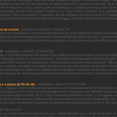
l doilea loc, Inception, filmul altui actor indragit de public - Leonardo diCaprio - re
zand un total de 143 de milioane de dolari stransi in 2 saptamani de rulaj. Nu e ra
 50 de milioane cu tot cu banii pentru actori/regizor. Comedia animata a celor de la
putin peste 24.000.000 incasari. Faptul ca Toy Story 3 este o animatie care probabi
n primele 5 filme a acestuia, cu aproape 380 de milioane de USD incasati in 5 sapta
ory gasim pe ucenicul vrajitorului Nicholas Cage, un alt film fantasy care ar trebui sa
ou pe ecrane
- actualizat in 2010-07-12 06:51:16
ount şi producătorul Lorenzo di Bonaventura vor să se întoarcă în Parisul medieva
birii sale pentru frumoasa Esmeralda. Deocamdată proiectul este doar o propunere 
icarea cunoscutului Di Bonaventura sugerează că am putea vedea tumultuoasa pove
a?
- actualizat in 2010-07-12 06:37:59
ziua in care descoperim noile intrari in Box Office-ul de peste ocean. In aceasta sa
odusa de cei de la Universal Pictures, aceasta reusind aproape dublul incasarilor ce
ioane USD incasari se situeaza pe a doua pozitie a clasamentului american. Stiti voi
a a soarelui, varcolacii cu bicepsi lucrati la sala sau prin aruncari de pe varful munt
ana peste cap de prietenul ei vampir care la sfarsitul unui film booooooring i-a prop
a-l placa si pe varcolacul permanent desbracat de camasa. In fine, telenovela cu vamp
ce o pauza de 90 de zile
- actualizat in 2010-07-07 05:53:08
 ieri, Lindsay Lohan celebra actrita americana a fost condamnata la 90 de zile de in
nata impus in anul 2007, in urma arestarii pentru conducere sub influenta bauturilor
decatoarea Marsha Revel de la Curtea Superioara din Beverly Hills, Los Angeles care
ate sa se predea pentru a efectua zilele de puscarie la care a fost condamnata. Dar,
a puscarie, ea trebuind sa urmeze un tratament de dezintoxicare de 90 de zile dup
0-07-05 03:57:57
lm cu vampiri fosforescenti la soare si cu o dragoste care nu s-a putut materializa i