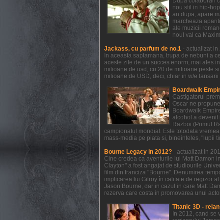
Dupa colaborari c
nou stil in hip-ho
an dupa, apare mat
marcheaza aparitia
ale muzicii romane
noul val ca Maxim
Jackass, cu parfum de no.1
- actualizat i
In aceasta saptamana, trupa de nebuni a celo
aceste zile de un succes enorm, mai ales in
milioane de usd, cu 20 de milioane peste s
milioane de USD, deci, chiar in w/e lansarii
Boardwalk Empire
Castigatorul prem
Oscar ne propune 
Boardwalk Empire a
alcohol a devenit 
Razboi (Primul Raz
campionatul mondial. Este totodata vremea 
mass-media pe piata si, bineinteles, "lupii t
Bourne Legacy in 2012?
- actualizat in 2
Cine credea ca aventurile lui Matt Damon in
Clayton" a fost angajat de studiourile Unive
film din franciza "Bourne". Denumirea temp
implicarea lui Gilroy în calitate de regizor 
Jason Bourne, dar in cazul in care Matt Dam
rezerva care costa in promovarea unui actor 
Titanic 3D - relan
In 2012, cand se 