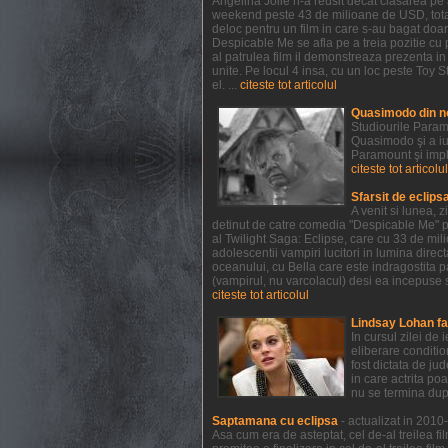
Angelina Jolie n-a reusit decat clasarea pe a
weekend peste 43 de milioane de USD, totali
deloc pentru un film in care s-au bagat doar
Despicable Me se afla pe a treia pozitie cu 
al patrulea film il demonstreaza prezenta i
unite. Pe locul 4 insa, cu un loc peste Toy St
el. ...
citeste tot articolul
Quasimodo din n
Studiourile Param
Quasimodo şi a iu
Paramount şi impl
citeste tot articolul
Sfarsit de eclips
A venit si lunea, 
detinut de catre comedia "Despicable Me" pr
al Twilight Saga: Eclipse, care cu 33 de mil
adolescentii vampiri lucitori in lumina direct
oceanului, cu Bella care este indragostita p
(vampirul, nu varcolacul) desi ea incepuse s
citeste tot articolul
Lindsay Lohan fa
In cursul zilei de
eliberare conditio
fost dictata de ju
in care actrita po
nu se termina dup
Saptamana cu eclipsa
- actualizat in 201
Asa cum era de asteptat, cel de-al treilea fi