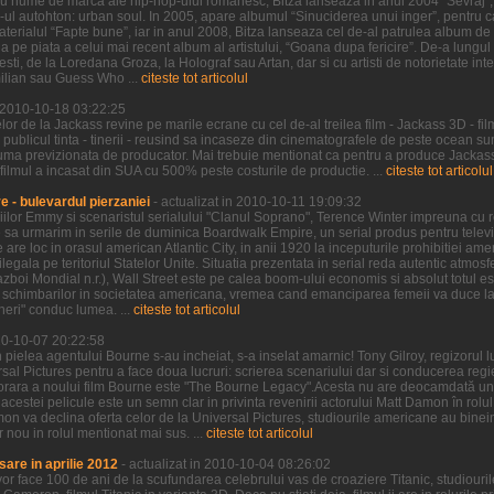
u nume de marca ale hip-hop-ului romanesc, Bitza lanseaza in anul 2004 “Sevraj”, 
p-ul autohton: urban soul. In 2005, apare albumul “Sinuciderea unui inger”, pentru ca
erialul “Fapte bune”, iar in anul 2008, Bitza lanseaza cel de-al patrulea album de 
 pe piata a celui mai recent album al artistului, “Goana dupa fericire”. De-a lungu
sti, de la Loredana Groza, la Holograf sau Artan, dar si cu artisti de notorietate int
ilian sau Guess Who ...
citeste tot articolul
n 2010-10-18 03:22:25
r de la Jackass revine pe marile ecrane cu cel de-al treilea film - Jackass 3D - fil
 publicul tinta - tinerii - reusind sa incaseze din cinematografele de peste ocean 
uma previzionata de producator. Mai trebuie mentionat ca pentru a produce Jackass 
 filmul a incasat din SUA cu 500% peste costurile de productie. ...
citeste tot articolul
 - bulevardul pierzaniei
- actualizat in 2010-10-11 19:09:32
iilor Emmy si scenaristul serialului "Clanul Soprano", Terence Winter impreuna cu re
sa urmarim in serile de duminica Boardwalk Empire, un serial produs pentru televi
re loc in orasul american Atlantic City, in anii 1920 la inceputurile prohibitiei ame
ilegala pe teritoriul Statelor Unite. Situatia prezentata in serial reda autentic atmos
boi Mondial n.r.), Wall Street este pe calea boom-ului economis si absolut totul est
schimbarilor in societatea americana, vremea cand emanciparea femeii va duce la d
ineri" conduc lumea. ...
citeste tot articolul
010-10-07 20:22:58
 pielea agentului Bourne s-au incheiat, s-a inselat amarnic! Tony Gilroy, regizorul 
rsal Pictures pentru a face doua lucruri: scrierea scenariului dar si conducerea regie
orara a noului film Bourne este "The Bourne Legacy".Acesta nu are deocamdată un 
al acestei pelicule este un semn clar in privinta revenirii actorului Matt Damon în rol
on va declina oferta celor de la Universal Pictures, studiourile americane au binei
nou in rolul mentionat mai sus. ...
citeste tot articolul
sare in aprilie 2012
- actualizat in 2010-10-04 08:26:02
vor face 100 de ani de la scufundarea celebrului vas de croaziere Titanic, studiou