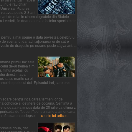
usit sa stranga in acest
u, nu e rau chiar
 Universal Pictures,
l va avea peste 2-3 ani
mani de rulat in cinematografele din Statele
-l vedeti, fie doar datorita efectelor speciale din
l pentru a mai spune o dată povestea celebrului
de scenariu, dar achiziţionarea ei de către
ste de dragoste pe ecrane peste câţiva ani. ...
ptamana primul loc este
lui de-al treilea film
, filmul acelasi cu
elui direct in apa
us sa se marite cu el
iri e pe locul doi. Episodul trei, care este. ...
chisoare pentru incalcarea termenilor de
 alcoholice si detinere de cocaina. Sentinta a
 totodata i-a impus data de 20 iulie ca ultima zi
 perioada de "bucurii" pentru starleta americana
a efectuarea pedepsei. ...
citeste tot articolul
n primele doua, dar