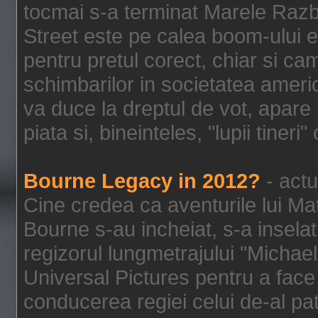
tocmai s-a terminat Marele Razbo
Street este pe calea boom-ului e
pentru pretul corect, chiar si c
schimbarilor in societatea ame
va duce la dreptul de vot, apare
piata si, bineinteles, "lupii tiner
Bourne Legacy in 2012?
- actu
Cine credea ca aventurile lui Ma
Bourne s-au incheiat, s-a inselat
regizorul lungmetrajului "Michael
Universal Pictures pentru a face 
conducerea regiei celui de-al pat