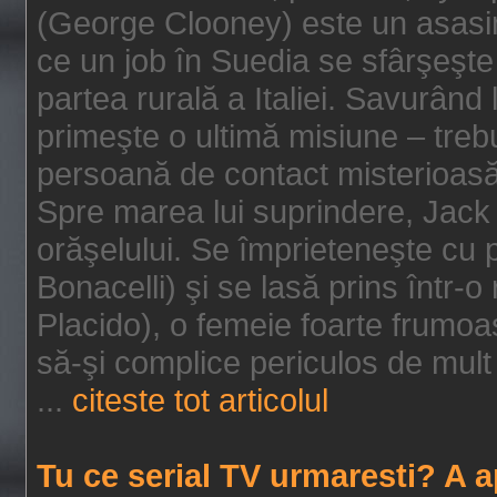
(George Clooney) este un asasin
ce un job în Suedia se sfârşeşte
partea rurală a Italiei. Savurând
primeşte o ultimă misiune – tre
persoană de contact misterioasă
Spre marea lui suprindere, Jack 
orăşelului. Se împrieteneşte cu p
Bonacelli) şi se lasă prins într-o
Placido), o femeie foarte frumoas
să-şi complice periculos de mult 
...
citeste tot articolul
Tu ce serial TV urmaresti? A 