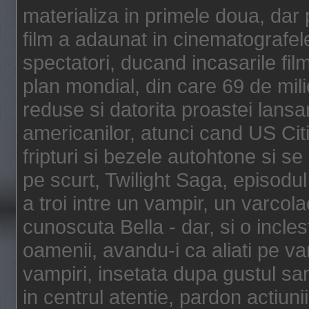
materializa in primele doua, dar p
film a adaunat in cinematografel
spectatori, ducand incasarile fi
plan mondial, din care 69 de mili
reduse si datorita proastei lansar
americanilor, atunci cand US Cit
fripturi si bezele autohtone si se
pe scurt, Twilight Saga, episod
a troi intre un vampir, un varcola
cunoscuta Bella - dar, si o incles
oamenii, avandu-i ca aliati pe va
vampiri, insetata dupa gustul san
in centrul atentie, pardon actiunii,