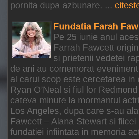
pornita dupa azbunare. ...
citeste
Fundatia Farah Faw
Pe 25 iunie anul acest
Farrah Fawcett origin
si prietenii vedetei r
de ani au comemorat evenimentul
al carui scop este cercetarea in
Ryan O’Neal si fiul lor Redmond
cateva minute la mormantul actri
Los Angeles, dupa care s-au alat
Fawcett – Alana Stewart si fiicei
fundatiei infiintata in memoria act