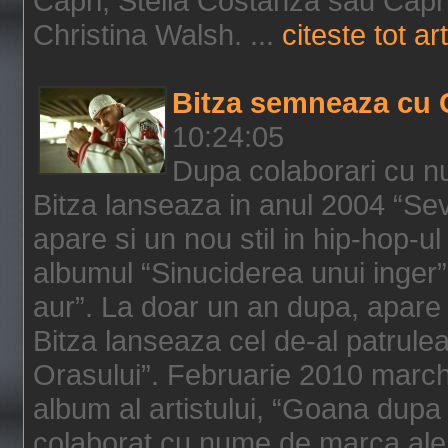
Capri, Stella Costanza sau Capri
Christina Walsh. ...
citeste tot art
Bitza semneaza cu 
10:24:05
Dupa colaborari cu n
Bitza lanseaza in anul 2004 “Sev
apare si un nou stil in hip-hop-u
albumul “Sinuciderea unui inger”,
aur”. La doar un an dupa, apare 
Bitza lanseaza cel de-al patrulea
Orasului”. Februarie 2010 marche
album al artistului, “Goana dupa f
colaborat cu nume de marca ale 