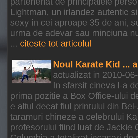
parteneriat de principalele person
Lightman, un irlandez autentic si 
sexy in cei aproape 35 de ani, s
urma de adevar sau minciuna nu l
...
citeste tot articolul
Noul Karate Kid ... 
actualizat in 2010-06
In sfarsit cineva l-a
prima pozitie a Box Office-ului de
e altul decat fiul printului din Be
taramuri chineze a celebrului Kar
profesorului fiind luat de Jackie
Columbia a totalizat incasari de