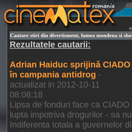
I
Cautare stiri din divertisment, lumea mondena si sh
Rezultatele cautarii:
Adrian Haiduc sprijină CIADO
în campania antidrog
-
actualizat in 2012-10-11
08:08:18
Lipsa de fonduri face ca CIADO 
lupta impotriva drogurilor - sa nu
Indiferenta totala a guvernelor d