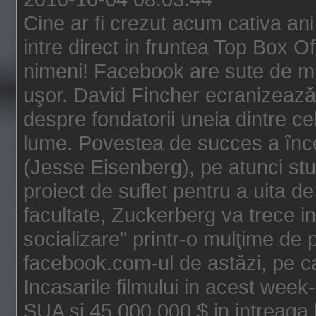
Cine ar fi crezut acum cativa an
intre direct in fruntea Top Box O
nimeni! Facebook are sute de mili
uşor. David Fincher ecranizează
despre fondatorii uneia dintre ce
lume. Povestea de succes a înc
(Jesse Eisenberg), pe atunci st
proiect de suflet pentru a uita de
facultate, Zuckerberg va trece i
socializare" printr-o mulţime de p
facebook.com-ul de astăzi, pe c
Incasarile filmului in acest wee
SUA si 45.000.000 $ in intreaga 