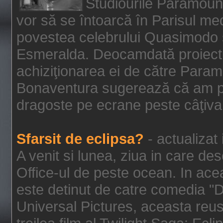
Studiourile Paramoun
vor să se întoarcă în Parisul me
povestea celebrului Quasimodo şi
Esmeralda. Deocamdată proiectu
achiziţionarea ei de către Param
Bonaventura sugerează că am p
dragoste pe ecrane peste câţiva 
Sfarsit de eclipsa?
- actualizat
A venit si lunea, ziua in care des
Office-ul de peste ocean. In ac
este detinut de catre comedia "
Universal Pictures, aceasta reus