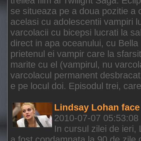
treilea film al Twilight Saga: Ec
se situeaza pe a doua pozitie a c
acelasi cu adolescentii vampiri lu
varcolacii cu bicepsi lucrati la s
direct in apa oceanului, cu Bell
prietenul ei vampir care la sfars
marite cu el (vampirul, nu varcol
varcolacul permanent desbracat 
e pe locul doi. Episodul trei, care
Lindsay Lohan face 
2010-07-07 05:53:08
In cursul zilei de ier
a fost condamnata la 90 de zile 