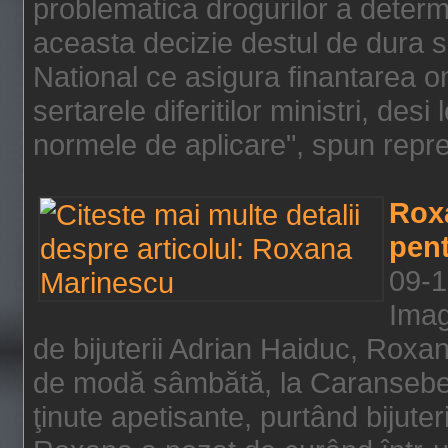
problematica drogurilor a determ
aceasta decizie destul de dura s
National ce asigura finantarea on
sertarele diferitilor ministri, des
normele de aplicare", spun repre
Rox
pent
09-1
Imag
de bijuterii Adrian Haiduc, Roxa
de modă sâmbătă, la Caransebeş
ţinute apetisante, purtând bijuter