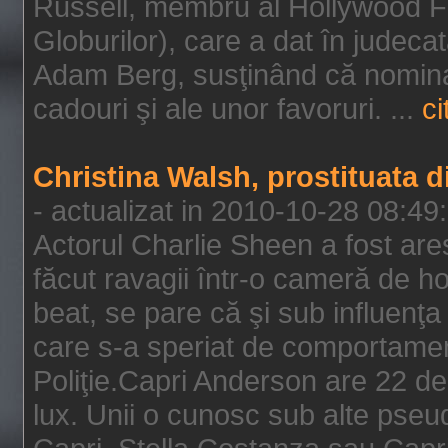
Russell, membru al Hollywood F
Globurilor), care a dat în judeca
Adam Berg, susţinând că nominal
cadouri şi ale unor favoruri. ...
ci
Christina Walsh, prostituata 
- actualizat in 2010-10-28 08:49
Actorul Charlie Sheen a fost ares
făcut ravagii într-o cameră de h
beat, se pare că şi sub influenţa 
care s-a speriat de comportamentu
Poliţie.Capri Anderson are 22 de 
lux. Unii o cunosc sub alte pseu