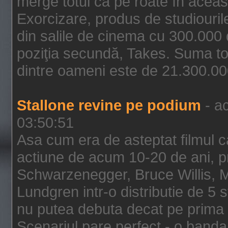
merge totul ca pe roate în aceas
Exorcizare, produs de studiouril
din salile de cinema cu 300.000 d
poziţia secundă, Takes. Suma to
dintre oameni este de 21.300.000
Stallone revine pe podium
- ac
03:50:51
Asa cum era de asteptat filmul ca
actiune de acum 10-20 de ani, p
Schwarzenegger, Bruce Willis, 
Lundgren intr-o distributie de 5 
nu putea debuta decat pe prima 
Scenariul pare perfect - o banda