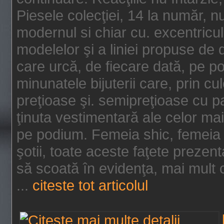
Piesele colecţiei, 14 la număr, n
modernul si chiar cu. excentricul.
modelelor şi a liniei propuse de
care urcă, de fiecare dată, pe p
minunatele bijuterii care, prin cu
preţioase şi. semipreţioase cu p
ţinuta vestimentară ale celor ma
pe podium. Femeia shic, femeia
şotii, toate aceste faţete prezent
să scoată în evidenţa, mai mult ca
...
citeste tot articolul