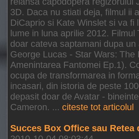
relansa capodopera regizorului J
3D. Daca nu stiati deja, filmul ii
DiCaprio si Kate Winslet si va fi
lume in luna aprilie 2012. Filmul
doar cateva saptamani dupa un al
George Lucas - Star Wars: The 
Amenintarea Fantomei Ep.1). Co
ocupa de transformarea in format 
incasari, din istoria de peste 10
depasit doar de Avatar - bineintel
Cameron. ...
citeste tot articolul
Succes Box Office sau Retea 
2010-10-04 08:03:44