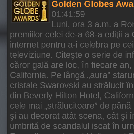
Golden Globes Awa
01:41:59
Luni, ora 3 a.m. a Ro
premiilor celei de-a 68-a ediţii a
internet pentru a-i celebra pe ce
televiziune. Citeşte o serie de i
căror gală are loc, în fiecare an,
California. Pe lângă „aura” star
cristale Swarovski au strălucit î
din Beverly Hilton Hotel, Califor
cele mai „strălucitoare” de până
şi au decorat atât scena, cât şi î
umbrită de scandalul iscat în urm