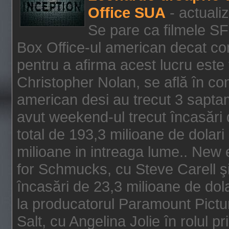
Office SUA
- actuali
Se pare ca filmele SF
Box Office-ul american decat com
pentru a afirma acest lucru este f
Christopher Nolan, se află în con
american desi au trecut 3 saptam
avut weekend-ul trecut încasări d
total de 193,3 milioane de dolari
milioane in intreaga lume.. New 
for Schmucks, cu Steve Carell şi 
încasări de 23,3 milioane de dola
la producatorul Paramount Pictur
Salt, cu Angelina Jolie în rolul 