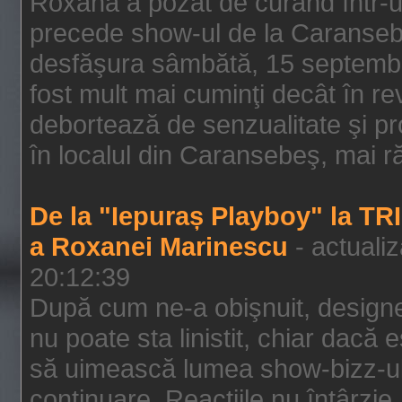
Roxana a pozat de curând într-u
precede show-ul de la Caransebe
desfăşura sâmbătă, 15 septembrie
fost mult mai cuminţi decât în r
debortează de senzualitate şi pr
în localul din Caransebeş, mai rău
De la "Iepuraș Playboy" la TR
a Roxanei Marinescu
- actuali
20:12:39
După cum ne-a obişnuit, designe
nu poate sta linistit, chiar dacă 
să uimească lumea show-bizz-ului
continuare. Reacţiile nu întârzie