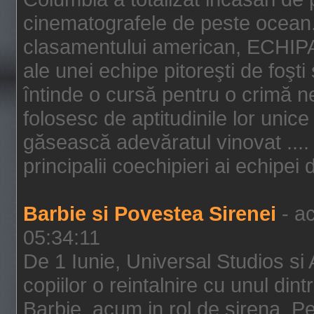
cinematografele de peste ocean.
clasamentului american, ECHIPA
ale unei echipe pitoreşti de foşti
întinde o cursă pentru o crimă n
folosesc de aptitudinile lor unic
găsească adevăratul vinovat .... 
principalii coechipieri ai echipei 
Barbie si Povestea Sirenei
- ac
05:34:11
De 1 Iunie, Universal Studios si
copiilor o reintalnire cu unul din
Barbie, acum in rol de sirena. Pei