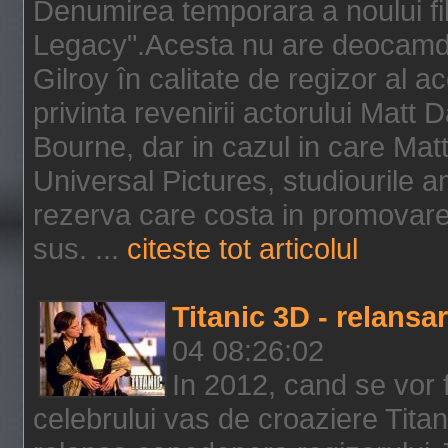
Denumirea temporara a noului f
Legacy".Acesta nu are deocamdat
Gilroy în calitate de regizor al a
privinta revenirii actorului Matt
Bourne, dar in cazul in care Mat
Universal Pictures, studiourile 
rezerva care costa in promovarea
sus. ...
citeste tot articolul
Titanic 3D - relansar
04 08:26:02
In 2012, cand se vor 
celebrului vas de croaziere Tita