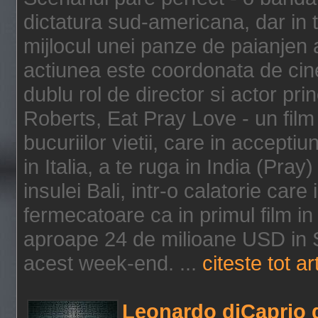
dictatura sud-americana, dar in t
mijlocul unei panze de paianjen a
actiunea este coordonata de cine
dublu rol de director si actor pri
Roberts, Eat Pray Love - un film
bucuriilor vietii, care in accepti
in Italia, a te ruga in India (Pra
insulei Bali, intr-o calatorie care 
fermecatoare ca in primul film in 
aproape 24 de milioane USD in S
acest week-end. ...
citeste tot ar
Leonardo diCaprio d