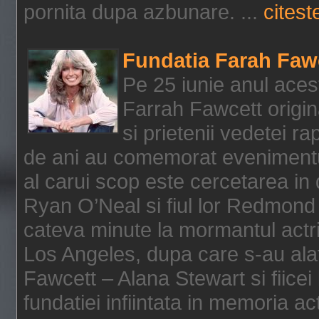
pornita dupa azbunare. ...
citeste
Fundatia Farah Faw
Pe 25 iunie anul acest
Farrah Fawcett origin
si prietenii vedetei r
de ani au comemorat evenimentul
al carui scop este cercetarea in
Ryan O’Neal si fiul lor Redmond
cateva minute la mormantul actri
Los Angeles, dupa care s-au alat
Fawcett – Alana Stewart si fiicei
fundatiei infiintata in memoria act