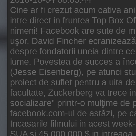
Cine ar fi crezut acum cativa an
intre direct in fruntea Top Box O
nimeni! Facebook are sute de mili
uşor. David Fincher ecranizează
despre fondatorii uneia dintre ce
lume. Povestea de succes a înc
(Jesse Eisenberg), pe atunci st
proiect de suflet pentru a uita de
facultate, Zuckerberg va trece i
socializare" printr-o mulţime de p
facebook.com-ul de astăzi, pe c
Incasarile filmului in acest wee
SUA si 45.000.000 $ in intreaga 