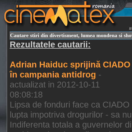
I
Cautare stiri din divertisment, lumea mondena si sh
Rezultatele cautarii:
Adrian Haiduc sprijină CIADO
în campania antidrog
-
actualizat in 2012-10-11
08:08:18
Lipsa de fonduri face ca CIADO 
lupta impotriva drogurilor - sa nu
Indiferenta totala a guvernelor d