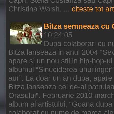
Capri, Stella Costanza sau Capri
Christina Walsh. ...
citeste tot art
Bitza semneaza cu 
10:24:05
Dupa colaborari cu n
Bitza lanseaza in anul 2004 “Sev
apare si un nou stil in hip-hop-u
albumul “Sinuciderea unui inger”,
aur”. La doar un an dupa, apare 
Bitza lanseaza cel de-al patrulea
Orasului”. Februarie 2010 marche
album al artistului, “Goana dupa f
colaborat cu nume de marca ale 