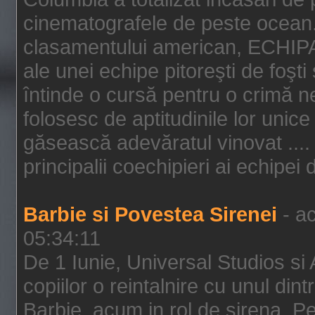
cinematografele de peste ocean.
clasamentului american, ECHIPA
ale unei echipe pitoreşti de foşti
întinde o cursă pentru o crimă n
folosesc de aptitudinile lor unic
găsească adevăratul vinovat .... 
principalii coechipieri ai echipei 
Barbie si Povestea Sirenei
- ac
05:34:11
De 1 Iunie, Universal Studios si
copiilor o reintalnire cu unul din
Barbie, acum in rol de sirena. Pei