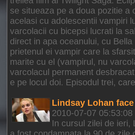
treilea film al Twilight Saga: Ec
se situeaza pe a doua pozitie a c
acelasi cu adolescentii vampiri lu
varcolacii cu bicepsi lucrati la s
direct in apa oceanului, cu Bell
prietenul ei vampir care la sfars
marite cu el (vampirul, nu varcol
varcolacul permanent desbracat 
e pe locul doi. Episodul trei, care
Lindsay Lohan face 
2010-07-07 05:53:08
In cursul zilei de ier
a fost condamnata la 90 de zile 