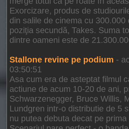
merge totul ca pe roate în aceas
Exorcizare, produs de studiouril
din salile de cinema cu 300.000 d
poziţia secundă, Takes. Suma to
dintre oameni este de 21.300.000
Stallone revine pe podium
- ac
03:50:51
Asa cum era de asteptat filmul ca
actiune de acum 10-20 de ani, p
Schwarzenegger, Bruce Willis, 
Lundgren intr-o distributie de 5 
nu putea debuta decat pe prima 
Scenariul pare perfect - o banda