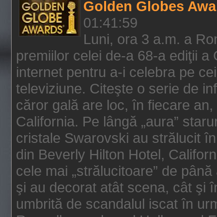
Golden Globes Awa
01:41:59
Luni, ora 3 a.m. a Ro
premiilor celei de-a 68-a ediţii a
internet pentru a-i celebra pe ce
televiziune. Citeşte o serie de i
căror gală are loc, în fiecare an,
California. Pe lângă „aura” star
cristale Swarovski au strălucit î
din Beverly Hilton Hotel, Califor
cele mai „strălucitoare” de până
şi au decorat atât scena, cât şi î
umbrită de scandalul iscat în urm