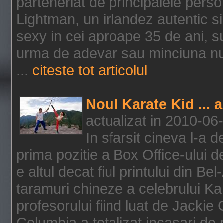
parteneriat de principalele person
Lightman, un irlandez autentic si 
sexy in cei aproape 35 de ani, s
urma de adevar sau minciuna nu l
...
citeste tot articolul
Noul Karate Kid ... 
actualizat in 2010-06
In sfarsit cineva l-a
prima pozitie a Box Office-ului de
e altul decat fiul printului din Be
taramuri chineze a celebrului Kar
profesorului fiind luat de Jackie
Columbia a totalizat incasari de