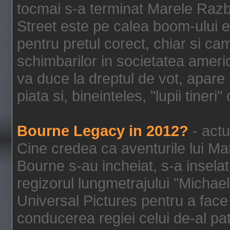
tocmai s-a terminat Marele Razbo
Street este pe calea boom-ului e
pentru pretul corect, chiar si c
schimbarilor in societatea ame
va duce la dreptul de vot, apare
piata si, bineinteles, "lupii tiner
Bourne Legacy in 2012?
- actu
Cine credea ca aventurile lui Ma
Bourne s-au incheiat, s-a inselat
regizorul lungmetrajului "Michael
Universal Pictures pentru a face 
conducerea regiei celui de-al pat