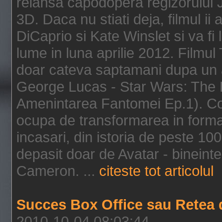
relansa capodopera regizorului J
3D. Daca nu stiati deja, filmul ii
DiCaprio si Kate Winslet si va fi
lume in luna aprilie 2012. Filmul
doar cateva saptamani dupa un al
George Lucas - Star Wars: The 
Amenintarea Fantomei Ep.1). Co
ocupa de transformarea in format 
incasari, din istoria de peste 10
depasit doar de Avatar - bineintel
Cameron. ...
citeste tot articolul
Succes Box Office sau Retea 
2010-10-04 08:03:44