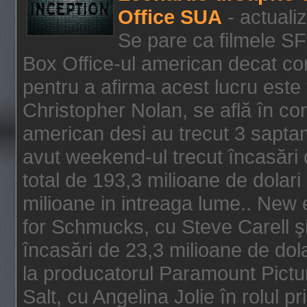
Office SUA
- actuali
Se pare ca filmele SF
Box Office-ul american decat com
pentru a afirma acest lucru este f
Christopher Nolan, se află în con
american desi au trecut 3 saptam
avut weekend-ul trecut încasări d
total de 193,3 milioane de dolari
milioane in intreaga lume.. New 
for Schmucks, cu Steve Carell şi 
încasări de 23,3 milioane de dola
la producatorul Paramount Pictur
Salt, cu Angelina Jolie în rolul 