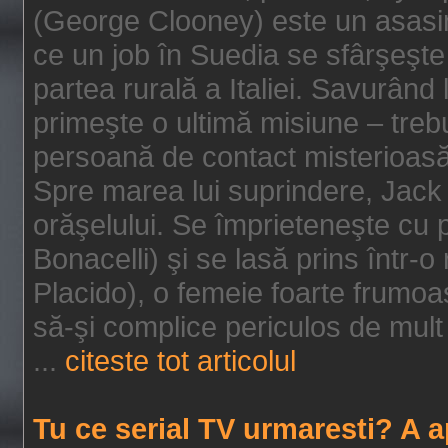
(George Clooney) este un asasin
ce un job în Suedia se sfârşeşte
partea rurală a Italiei. Savurând
primeşte o ultimă misiune – tre
persoană de contact misterioasă
Spre marea lui suprindere, Jack 
orăşelului. Se împrieteneşte cu p
Bonacelli) şi se lasă prins într-o
Placido), o femeie foarte frumoas
să-şi complice periculos de mult 
...
citeste tot articolul
Tu ce serial TV urmaresti? A 