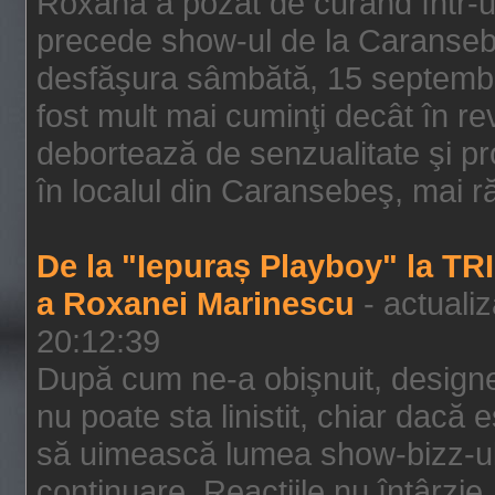
Roxana a pozat de curând într-u
precede show-ul de la Caransebe
desfăşura sâmbătă, 15 septembrie
fost mult mai cuminţi decât în r
debortează de senzualitate şi pr
în localul din Caransebeş, mai rău
De la "Iepuraș Playboy" la TR
a Roxanei Marinescu
- actuali
20:12:39
După cum ne-a obişnuit, designe
nu poate sta linistit, chiar dacă 
să uimească lumea show-bizz-ului
continuare. Reacţiile nu întârzie