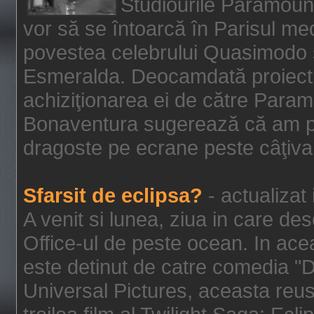
Studiourile Paramoun
vor să se întoarcă în Parisul me
povestea celebrului Quasimodo şi
Esmeralda. Deocamdată proiectu
achiziţionarea ei de către Param
Bonaventura sugerează că am p
dragoste pe ecrane peste câţiva 
Sfarsit de eclipsa?
- actualizat
A venit si lunea, ziua in care des
Office-ul de peste ocean. In ac
este detinut de catre comedia "
Universal Pictures, aceasta reus