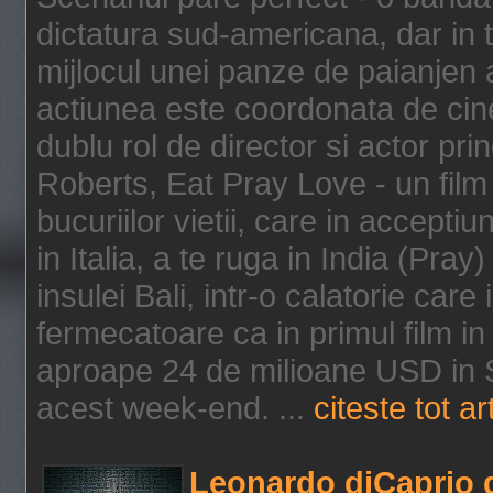
dictatura sud-americana, dar in t
mijlocul unei panze de paianjen a
actiunea este coordonata de cine
dublu rol de director si actor pri
Roberts, Eat Pray Love - un film
bucuriilor vietii, care in accepti
in Italia, a te ruga in India (Pra
insulei Bali, intr-o calatorie care 
fermecatoare ca in primul film in 
aproape 24 de milioane USD in S
acest week-end. ...
citeste tot ar
Leonardo diCaprio d