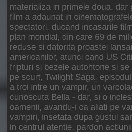
materializa in primele doua, dar p
film a adaunat in cinematografel
spectatori, ducand incasarile fi
plan mondial, din care 69 de mili
reduse si datorita proastei lansar
americanilor, atunci cand US Cit
fripturi si bezele autohtone si se
pe scurt, Twilight Saga, episod
a troi intre un vampir, un varcola
cunoscuta Bella - dar, si o incles
oamenii, avandu-i ca aliati pe va
vampiri, insetata dupa gustul san
in centrul atentie, pardon actiunii,