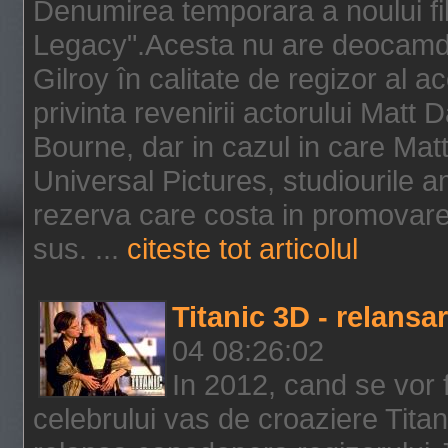
Denumirea temporara a noului f
Legacy".Acesta nu are deocamdat
Gilroy în calitate de regizor al a
privinta revenirii actorului Matt
Bourne, dar in cazul in care Mat
Universal Pictures, studiourile 
rezerva care costa in promovarea
sus. ...
citeste tot articolul
Titanic 3D - relansar
04 08:26:02
In 2012, cand se vor 
celebrului vas de croaziere Tita