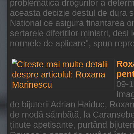
problematica drogurilor a determ
aceasta decizie destul de dura s
National ce asigura finantarea on
sertarele diferitilor ministri, des
normele de aplicare", spun repre
Rox
pent
09-1
Imag
de bijuterii Adrian Haiduc, Roxa
de modă sâmbătă, la Caransebeş
ţinute apetisante, purtând bijuter