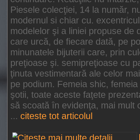
Piesele colecţiei, 14 la număr, n
modernul si chiar cu. excentricul.
modelelor şi a liniei propuse de
care urcă, de fiecare dată, pe p
minunatele bijuterii care, prin cu
preţioase şi. semipreţioase cu p
ţinuta vestimentară ale celor ma
pe podium. Femeia shic, femeia
şotii, toate aceste faţete prezent
să scoată în evidenţa, mai mult ca
...
citeste tot articolul