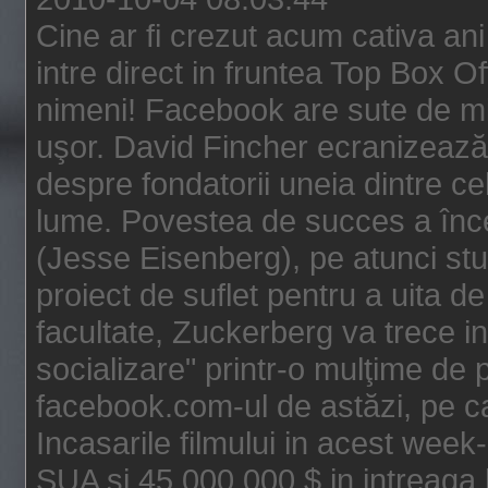
Cine ar fi crezut acum cativa an
intre direct in fruntea Top Box O
nimeni! Facebook are sute de mili
uşor. David Fincher ecranizează
despre fondatorii uneia dintre ce
lume. Povestea de succes a înc
(Jesse Eisenberg), pe atunci st
proiect de suflet pentru a uita de
facultate, Zuckerberg va trece i
socializare" printr-o mulţime de p
facebook.com-ul de astăzi, pe c
Incasarile filmului in acest wee
SUA si 45.000.000 $ in intreaga 