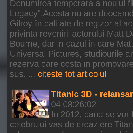
Denumirea temporara a noului f
Legacy".Acesta nu are deocamdat
Gilroy în calitate de regizor al a
privinta revenirii actorului Matt
Bourne, dar in cazul in care Mat
Universal Pictures, studiourile 
rezerva care costa in promovarea
sus. ...
citeste tot articolul
Titanic 3D - relansar
04 08:26:02
In 2012, cand se vor 
celebrului vas de croaziere Tita