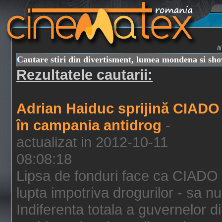
I
Cautare stiri din divertisment, lumea mondena si sh
Rezultatele cautarii:
Adrian Haiduc sprijină CIADO
în campania antidrog
-
actualizat in 2012-10-11
08:08:18
Lipsa de fonduri face ca CIADO 
lupta impotriva drogurilor - sa nu
Indiferenta totala a guvernelor d