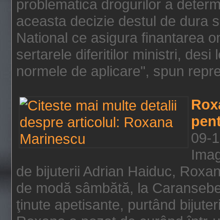
problematica drogurilor a determ
aceasta decizie destul de dura s
National ce asigura finantarea on
sertarele diferitilor ministri, des
normele de aplicare", spun repre
Rox
pent
09-1
Imag
de bijuterii Adrian Haiduc, Roxa
de modă sâmbătă, la Caransebeş
ţinute apetisante, purtând bijuter