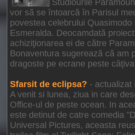
Studiourile Paramoun
vor să se întoarcă în Parisul me
povestea celebrului Quasimodo şi
Esmeralda. Deocamdată proiectu
achiziţionarea ei de către Param
Bonaventura sugerează că am p
dragoste pe ecrane peste câţiva 
Sfarsit de eclipsa?
- actualizat
A venit si lunea, ziua in care des
Office-ul de peste ocean. In ac
este detinut de catre comedia "
Universal Pictures, aceasta reus