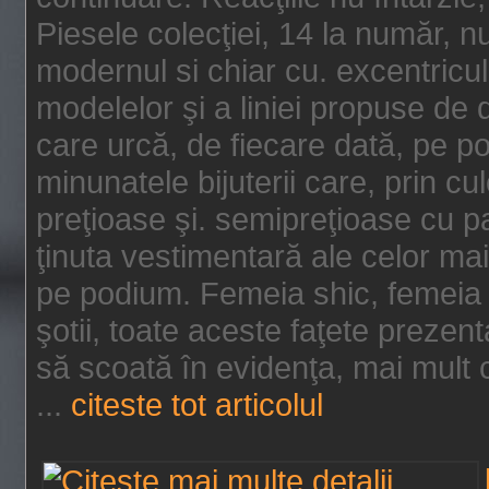
Piesele colecţiei, 14 la număr, n
modernul si chiar cu. excentricul.
modelelor şi a liniei propuse de
care urcă, de fiecare dată, pe p
minunatele bijuterii care, prin cu
preţioase şi. semipreţioase cu p
ţinuta vestimentară ale celor ma
pe podium. Femeia shic, femeia
şotii, toate aceste faţete prezent
să scoată în evidenţa, mai mult ca
...
citeste tot articolul