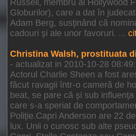
Russell, membru al Hollywood F
Globurilor), care a dat în judeca
Adam Berg, susţinând că nominal
cadouri şi ale unor favoruri. ...
ci
Christina Walsh, prostituata 
- actualizat in 2010-10-28 08:49
Actorul Charlie Sheen a fost ares
făcut ravagii într-o cameră de h
beat, se pare că şi sub influenţa 
care s-a speriat de comportamentu
Poliţie.Capri Anderson are 22 de 
lux. Unii o cunosc sub alte pseu