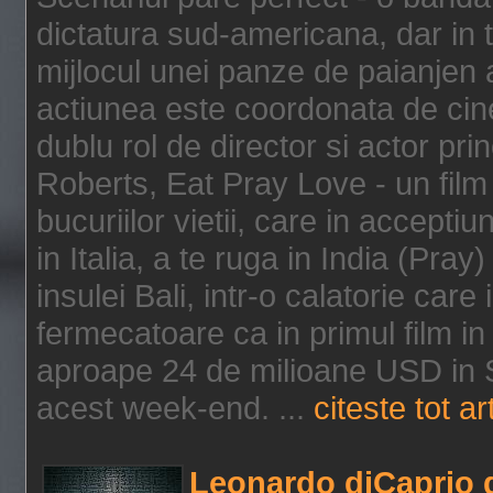
dictatura sud-americana, dar in t
mijlocul unei panze de paianjen a
actiunea este coordonata de cine
dublu rol de director si actor pri
Roberts, Eat Pray Love - un film
bucuriilor vietii, care in accepti
in Italia, a te ruga in India (Pra
insulei Bali, intr-o calatorie care 
fermecatoare ca in primul film in 
aproape 24 de milioane USD in S
acest week-end. ...
citeste tot ar
Leonardo diCaprio d