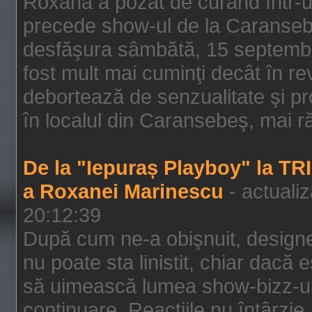
Roxana a pozat de curând într-u
precede show-ul de la Caransebe
desfăşura sâmbătă, 15 septembrie
fost mult mai cuminţi decât în r
debortează de senzualitate şi pr
în localul din Caransebeş, mai rău
De la "Iepuraș Playboy" la TR
a Roxanei Marinescu
- actuali
20:12:39
După cum ne-a obişnuit, designe
nu poate sta linistit, chiar dacă 
să uimească lumea show-bizz-ului
continuare. Reacţiile nu întârzie