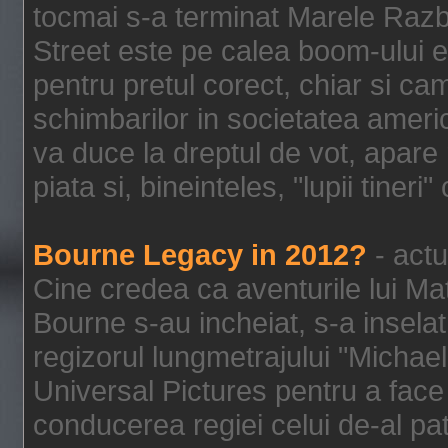
tocmai s-a terminat Marele Razbo
Street este pe calea boom-ului e
pentru pretul corect, chiar si c
schimbarilor in societatea ame
va duce la dreptul de vot, apare
piata si, bineinteles, "lupii tiner
Bourne Legacy in 2012?
- actu
Cine credea ca aventurile lui Ma
Bourne s-au incheiat, s-a inselat
regizorul lungmetrajului "Michael
Universal Pictures pentru a face 
conducerea regiei celui de-al pat