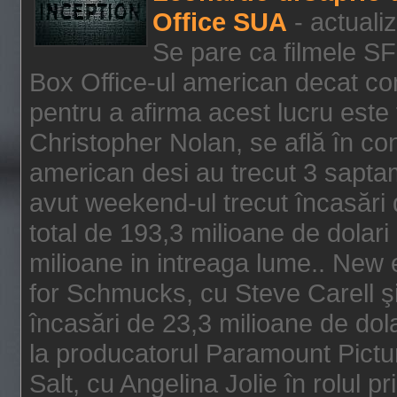
Office SUA
- actuali
Se pare ca filmele SF
Box Office-ul american decat com
pentru a afirma acest lucru este f
Christopher Nolan, se află în con
american desi au trecut 3 saptam
avut weekend-ul trecut încasări d
total de 193,3 milioane de dolari
milioane in intreaga lume.. New 
for Schmucks, cu Steve Carell şi 
încasări de 23,3 milioane de dola
la producatorul Paramount Pictur
Salt, cu Angelina Jolie în rolul 