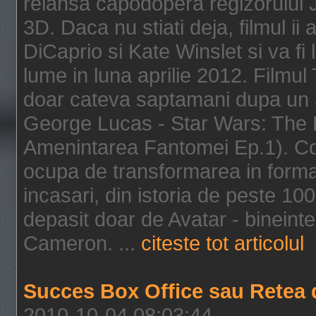
relansa capodopera regizorului J
3D. Daca nu stiati deja, filmul ii
DiCaprio si Kate Winslet si va fi
lume in luna aprilie 2012. Filmul
doar cateva saptamani dupa un al
George Lucas - Star Wars: The 
Amenintarea Fantomei Ep.1). Co
ocupa de transformarea in format 
incasari, din istoria de peste 10
depasit doar de Avatar - bineintel
Cameron. ...
citeste tot articolul
Succes Box Office sau Retea 
2010-10-04 08:03:44