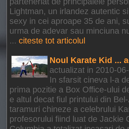
parteneriat de principalele person
Lightman, un irlandez autentic si 
sexy in cei aproape 35 de ani, s
urma de adevar sau minciuna nu l
...
citeste tot articolul
Noul Karate Kid ... 
actualizat in 2010-06
In sfarsit cineva l-a
prima pozitie a Box Office-ului de
e altul decat fiul printului din Be
taramuri chineze a celebrului Kar
profesorului fiind luat de Jackie
Columbia a totalizat incasari de