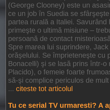
(George Clooney) este un asasin
ce un job în Suedia se sfârşeşte
partea rurală a Italiei. Savurând
primeşte o ultimă misiune – tre
persoană de contact misterioasă
Spre marea lui suprindere, Jack 
orăşelului. Se împrieteneşte cu p
Bonacelli) şi se lasă prins într-o
Placido), o femeie foarte frumoas
să-şi complice periculos de mult 
...
citeste tot articolul
Tu ce serial TV urmaresti? A 