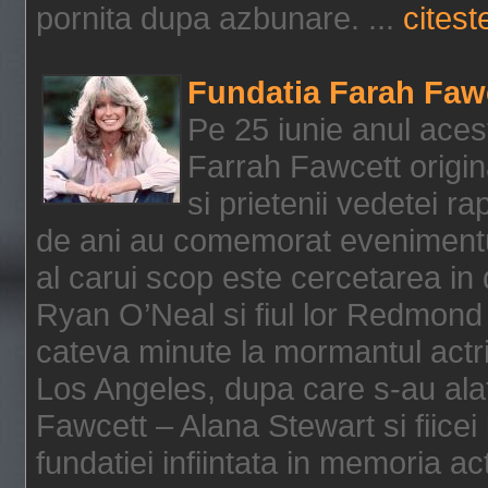
pornita dupa azbunare. ...
citeste
Fundatia Farah Faw
Pe 25 iunie anul acest
Farrah Fawcett origin
si prietenii vedetei r
de ani au comemorat evenimentul
al carui scop este cercetarea in
Ryan O’Neal si fiul lor Redmond
cateva minute la mormantul actri
Los Angeles, dupa care s-au alat
Fawcett – Alana Stewart si fiicei
fundatiei infiintata in memoria act