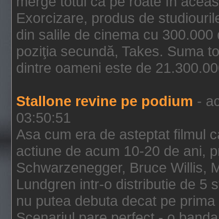
merge totul ca pe roate în aceas
Exorcizare, produs de studiouril
din salile de cinema cu 300.000 d
poziţia secundă, Takes. Suma to
dintre oameni este de 21.300.000
Stallone revine pe podium
- ac
03:50:51
Asa cum era de asteptat filmul ca
actiune de acum 10-20 de ani, p
Schwarzenegger, Bruce Willis, 
Lundgren intr-o distributie de 5 
nu putea debuta decat pe prima 
Scenariul pare perfect - o banda