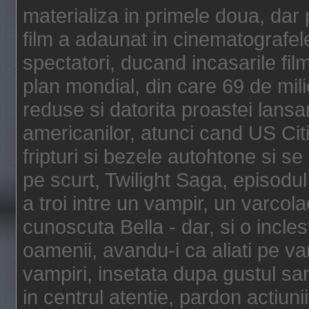
materializa in primele doua, dar p
film a adaunat in cinematografel
spectatori, ducand incasarile fi
plan mondial, din care 69 de mili
reduse si datorita proastei lansar
americanilor, atunci cand US Cit
fripturi si bezele autohtone si se
pe scurt, Twilight Saga, episod
a troi intre un vampir, un varcola
cunoscuta Bella - dar, si o incles
oamenii, avandu-i ca aliati pe va
vampiri, insetata dupa gustul san
in centrul atentie, pardon actiunii,