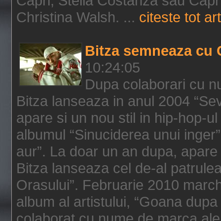
Capri, Stella Costanza sau Capri
Christina Walsh. ...
citeste tot art
Bitza semneaza cu 
10:24:05
Dupa colaborari cu n
Bitza lanseaza in anul 2004 “Sev
apare si un nou stil in hip-hop-u
albumul “Sinuciderea unui inger”,
aur”. La doar un an dupa, apare 
Bitza lanseaza cel de-al patrulea
Orasului”. Februarie 2010 marche
album al artistului, “Goana dupa f
colaborat cu nume de marca ale 