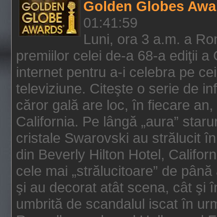
Golden Globes Awa
01:41:59
Luni, ora 3 a.m. a Ro
premiilor celei de-a 68-a ediţii a
internet pentru a-i celebra pe ce
televiziune. Citeşte o serie de i
căror gală are loc, în fiecare an,
California. Pe lângă „aura” star
cristale Swarovski au strălucit î
din Beverly Hilton Hotel, Califor
cele mai „strălucitoare” de până
şi au decorat atât scena, cât şi î
umbrită de scandalul iscat în urm