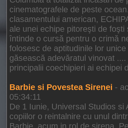
cinematografele de peste ocean.
clasamentului american, ECHIPA
ale unei echipe pitoreşti de foşti
întinde o cursă pentru o crimă n
folosesc de aptitudinile lor unic
găsească adevăratul vinovat .... 
principalii coechipieri ai echipei 
Barbie si Povestea Sirenei
- ac
05:34:11
De 1 Iunie, Universal Studios si
copiilor o reintalnire cu unul din
Barbie, acum in rol de sirena. Pei