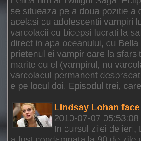
treilea film al Twilight Saga: Ec
se situeaza pe a doua pozitie a c
acelasi cu adolescentii vampiri lu
varcolacii cu bicepsi lucrati la s
direct in apa oceanului, cu Bell
prietenul ei vampir care la sfars
marite cu el (vampirul, nu varcol
varcolacul permanent desbracat 
e pe locul doi. Episodul trei, care
Lindsay Lohan face 
2010-07-07 05:53:08
In cursul zilei de ier
a fost condamnata la 90 de zile 