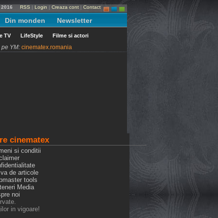
e 2016
RSS
|
Login
|
Creaza cont
|
Contact
Din monden
Newsletter
le TV
LifeStyle
Filme si actori
ni pe YM:
cinematex.romania
re cinematex
meni si conditii
claimer
fidentialitate
iva de articole
bmaster tools
rteneri Media
spre noi
rvate.
lor in vigoare!