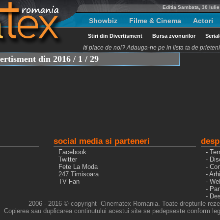
Editia Sambata, 30 Iuli
Showbiz
Filme & Cinema
Actori
Stiri din Divertisment
Bursa zvonurilor
Seria
Iti place de noi? Adauga-ne pe in lista ta de priete
vertisment din 2016 / 1 / 29
social media si parteneri
desp
Facebook
- Ter
Twitter
- Dis
Fete La Moda
- Con
247 Timisoara
- Arh
TV Fan
- We
- Pa
- De
2006 - 2016 © copyright Cinematex Romania. Toate drepturile reze
Copierea sau duplicarea continutului acestui site se pedepseste conform legi