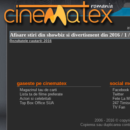
I
Afisare stiri din showbiz si divertisment din 2016 / 1 /
Rezultatele cautarii: 2016
gaseste pe cinematex
social m
Magazinul tau de carti
Facebook
Lista ta de filme preferate
Twitter
Actori si celebritati
Fete La M
Top Box Office SUA
247 Timis
TV Fan
2006 - 2016 © copyri
Copierea sau duplicarea conti