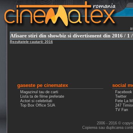
I
Afisare stiri din showbiz si divertisment din 2016 / 1 /
Rezultatele cautarii: 2016
gaseste pe cinematex
social m
Magazinul tau de carti
Facebook
Lista ta de filme preferate
Twitter
Actori si celebritati
Fete La M
Top Box Office SUA
247 Timis
TV Fan
2006 - 2016 © copyri
Copierea sau duplicarea conti