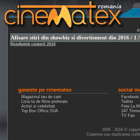
I
Afisare stiri din showbiz si divertisment din 2016 / 1 /
Rezultatele cautarii: 2016
gaseste pe cinematex
social m
Magazinul tau de carti
Facebook
Lista ta de filme preferate
Twitter
Actori si celebritati
Fete La M
Top Box Office SUA
247 Timis
TV Fan
2006 - 2016 © copyri
Copierea sau duplicarea conti