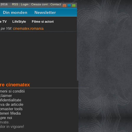
e 2016
RSS
|
Login
|
Creaza cont
|
Contact
Din monden
Newsletter
le TV
LifeStyle
Filme si actori
ni pe YM:
cinematex.romania
re cinematex
meni si conditii
claimer
fidentialitate
iva de articole
bmaster tools
rteneri Media
spre noi
rvate.
lor in vigoare!