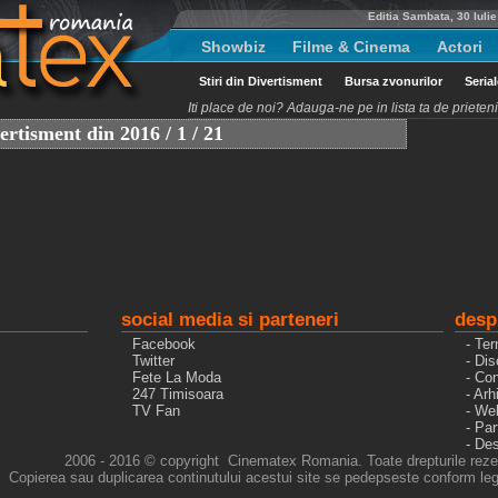
Editia Sambata, 30 Iuli
Showbiz
Filme & Cinema
Actori
Stiri din Divertisment
Bursa zvonurilor
Seria
Iti place de noi? Adauga-ne pe in lista ta de priete
vertisment din 2016 / 1 / 21
social media si parteneri
desp
Facebook
- Ter
Twitter
- Dis
Fete La Moda
- Con
247 Timisoara
- Arh
TV Fan
- We
- Pa
- De
2006 - 2016 © copyright Cinematex Romania. Toate drepturile reze
Copierea sau duplicarea continutului acestui site se pedepseste conform legi