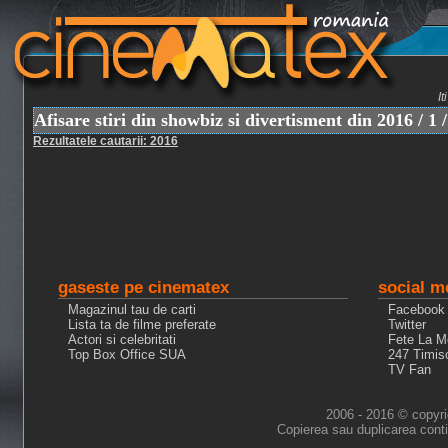
I
Afisare stiri din showbiz si divertisment din 2016 / 1 /
Rezultatele cautarii: 2016
gaseste pe cinematex
social m
Magazinul tau de carti
Facebook
Lista ta de filme preferate
Twitter
Actori si celebritati
Fete La M
Top Box Office SUA
247 Timis
TV Fan
2006 - 2016 © copyri
Copierea sau duplicarea conti