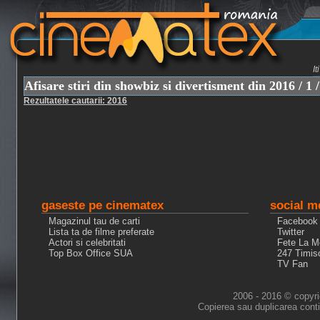
I
Afisare stiri din showbiz si divertisment din 2016 / 1 /
Rezultatele cautarii: 2016
gaseste pe cinematex
social m
Magazinul tau de carti
Facebook
Lista ta de filme preferate
Twitter
Actori si celebritati
Fete La M
Top Box Office SUA
247 Timis
TV Fan
2006 - 2016 © copyri
Copierea sau duplicarea conti